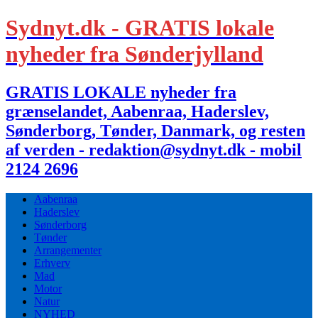
Sydnyt.dk - GRATIS lokale
nyheder fra Sønderjylland
GRATIS LOKALE nyheder fra
grænselandet, Aabenraa, Haderslev,
Sønderborg, Tønder, Danmark, og resten
af verden - redaktion@sydnyt.dk - mobil
2124 2696
Aabenraa
Haderslev
Sønderborg
Tønder
Arrangementer
Erhverv
Mad
Motor
Natur
NYHED