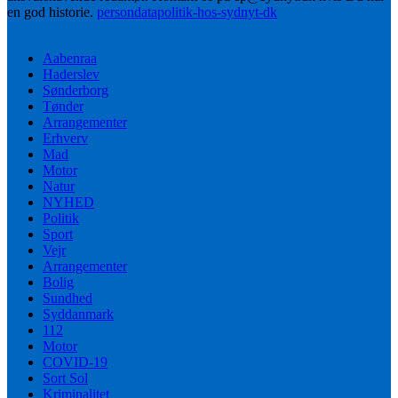
en god historie.
persondatapolitik-hos-sydnyt-dk
Aabenraa
Haderslev
Sønderborg
Tønder
Arrangementer
Erhverv
Mad
Motor
Natur
NYHED
Politik
Sport
Vejr
Arrangementer
Bolig
Sundhed
Syddanmark
112
Motor
COVID-19
Sort Sol
Kriminalitet