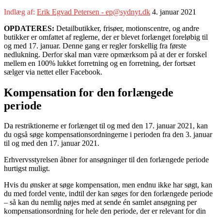
Indlæg af:
Erik Egvad Petersen - ep@sydnyt.dk
4. januar 2021
OPDATERES:
Detailbutikker, frisøer, motionscentre, og andre
butikker er omfattet af reglerne, der er blevet forlænget foreløbig til
og med 17. januar. Denne gang er regler forskellig fra første
nedlukning. Derfor skal man være opmærksom på at der er forskel
mellem en 100% lukket forretning og en forretning, der fortsæt
sælger via nettet eller Facebook.
Kompensation for den forlængede
periode
Da restriktionerne er forlænget til og med den 17. januar 2021, kan
du også søge kompensationsordningerne i perioden fra den 3. januar
til og med den 17. januar 2021.
Erhvervsstyrelsen åbner for ansøgninger til den forlængede periode
hurtigst muligt.
Hvis du ønsker at søge kompensation, men endnu ikke har søgt, kan
du med fordel vente, indtil der kan søges for den forlængede periode
– så kan du nemlig nøjes med at sende én samlet ansøgning per
kompensationsordning for hele den periode, der er relevant for din