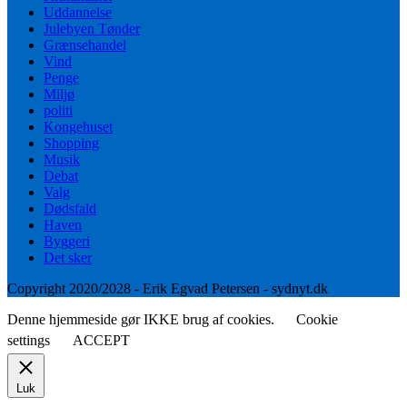
Uddannelse
Julebyen Tønder
Grænsehandel
Vind
Penge
Miljø
politi
Kongehuset
Shopping
Musik
Debat
Valg
Dødsfald
Haven
Byggeri
Det sker
Copyright 2020/2028 - Erik Egvad Petersen - sydnyt.dk
Denne hjemmeside gør IKKE brug af cookies.
Cookie
settings
ACCEPT
Luk