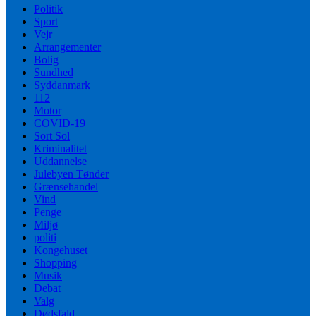
Politik
Sport
Vejr
Arrangementer
Bolig
Sundhed
Syddanmark
112
Motor
COVID-19
Sort Sol
Kriminalitet
Uddannelse
Julebyen Tønder
Grænsehandel
Vind
Penge
Miljø
politi
Kongehuset
Shopping
Musik
Debat
Valg
Dødsfald