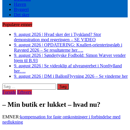
Haven
Byggeri
Det sker
Populære emner
9. august 2026
|
Hvad sker der i Tyskland? Stor
demonstration mod regeringen – SE VIDEO
9. august 2026
|
OPDATERING: Knallert-orienteringsløb i
Ravsted 2026 – Se resultaterne her….
9. august 2026
|
Sønderjyske Fodbold: Simon Wæver vender
hjem til B.93
9. august 2026
|
Se videoklip af ulveangrebet i Nordjylland
her….
9. august 2026
|
DM i BallonFlyvning 2026 – Se vinderne her
Søg
efter:
Forside
Erhverv
– Min butik er lukket – hvad nu?
EMNER:
kompensation for faste omkostninger i forbindelse med
nedlukning