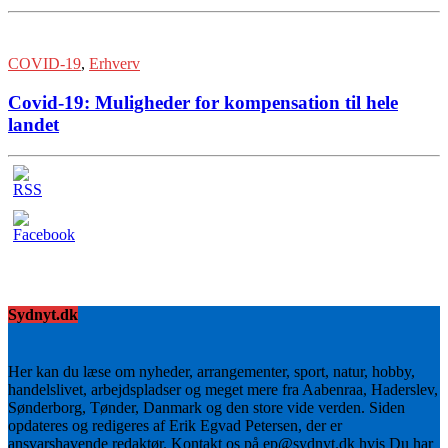
COVID-19
,
Erhverv
Covid-19: Muligheder for kompensation til hele
landet
Sydnyt.dk
Her kan du læse om nyheder, arrangementer, sport, natur, hobby,
handelslivet, arbejdspladser og meget mere fra Aabenraa, Haderslev,
Sønderborg, Tønder, Danmark og den store vide verden. Siden
opdateres og redigeres af Erik Egvad Petersen, der er
ansvarshavende redaktør. Kontakt os på ep@sydnyt.dk hvis Du har