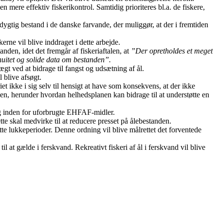
en mere effektiv fiskerikontrol. Samtidig prioriteres bl.a. de fiskere,
dygtig bestand i de danske farvande, der muliggør, at der i fremtiden
rne vil blive inddraget i dette arbejde.
nden, idet det fremgår af fiskeriaftalen, at
”Der opretholdes et meget
nuitet og solide data om bestanden”.
ægt ved at bidrage til fangst og udsætning af ål.
 blive afsøgt.
iet ikke i sig selv til hensigt at have som konsekvens, at der ikke
nen, herunder hvordan helhedsplanen kan bidrage til at understøtte en
ing inden for uforbrugte EHFAF-midler.
tte skal medvirke til at reducere presset på ålebestanden.
satte lukkeperioder. Denne ordning vil blive målrettet det forventede
til at gælde i ferskvand. Rekreativt fiskeri af ål i ferskvand vil blive