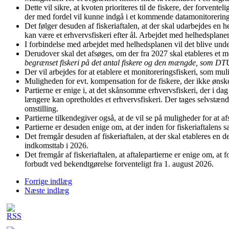
Dette vil sikre, at kvoten prioriteres til de fiskere, der forvente
der med fordel vil kunne indgå i et kommende datamonitorerings
Det følger desuden af fiskeriaftalen, at der skal udarbejdes en 
kan være et erhvervsfiskeri efter ål. Arbejdet med helhedsplanen
I forbindelse med arbejdet med helhedsplanen vil det blive under
Derudover skal det afsøges, om der fra 2027 skal etableres et mon
begrænset fiskeri på det antal fiskere og den mængde, som DT
Der vil arbejdes for at etablere et monitoreringsfiskeri, som mul
Muligheden for evt. kompensation for de fiskere, der ikke ønsker 
Partierne er enige i, at det skånsomme erhvervsfiskeri, der i dag
længere kan opretholdes et erhvervsfiskeri. Der tages selvstændi
omstilling.
Partierne tilkendegiver også, at de vil se på muligheder for at 
Partierne er desuden enige om, at der inden for fiskeriaftalens s
Det fremgår desuden af fiskeriaftalen, at der skal etableres en d
indkomsttab i 2026.
Det fremgår af fiskeriaftalen, at aftalepartierne er enige om, at f
forbudt ved bekendtgørelse forventeligt fra 1. august 2026.
Forrige indlæg
Næste indlæg