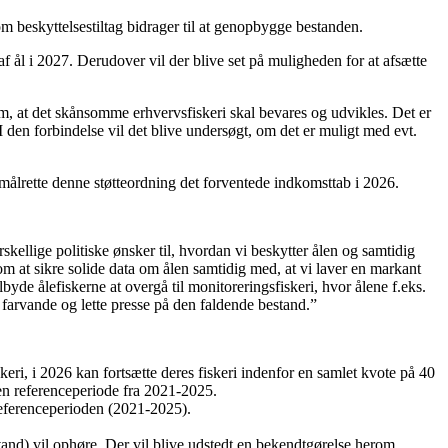
om beskyttelsestiltag bidrager til at genopbygge bestanden.
af ål i 2027. Derudover vil der blive set på muligheden for at afsætte
, at det skånsomme erhvervsfiskeri skal bevares og udvikles. Det er
I den forbindelse vil det blive undersøgt, om det er muligt med evt.
t målrette denne støtteordning det forventede indkomsttab i 2026.
orskellige politiske ønsker til, hvordan vi beskytter ålen og samtidig
m at sikre solide data om ålen samtidig med, at vi laver en markant
ilbyde ålefiskerne at overgå til monitoreringsfiskeri, hvor ålene f.eks.
ke farvande og lette presse på den faldende bestand.”
skeri, i 2026 kan fortsætte deres fiskeri indenfor en samlet kvote på 40
i en referenceperiode fra 2021-2025.
i referenceperioden (2021-2025).
kvand) vil ophøre. Der vil blive udstedt en bekendtgørelse herom.