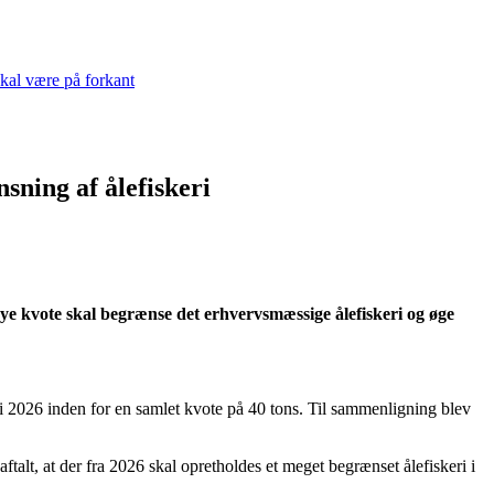
skal være på forkant
sning af ålefiskeri
n nye kvote skal begrænse det erhvervsmæssige ålefiskeri og øge
eri i 2026 inden for en samlet kvote på 40 tons. Til sammenligning blev
alt, at der fra 2026 skal opretholdes et meget begrænset ålefiskeri i