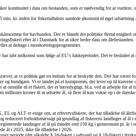
ikre kontinuitet i data om bestanden, som er nødvendig for at vurdere, 
 5 mio. kr. inden for fiskeriaftalens samlede økonomi til øget udsætning 
kånsomme for havbunden. Der er blandt det politiske flertal enighed om
ringsfiskeri efter ål i Danmark for at sikre bedre data om ålebestanden. 
 eller at deltage i monitoreringsprogrammet.
er har tabt indkomst som følge af EU’s lukkeperioder. Det er besluttet a
t kræver, at vi politisk gør en indsats for at beskytte den. Der har været f
er og bundgarn. Vi er landet på et kompromis, der lever op til kravene o
 omstille til et fiskeri, der er bæredygtigt, bl.a. ved at arbejde for at t
fem millioner kroner til at udsætte ål, så flere ål kan vokse op i de dans
, EL og ALT er enige om, at erhvervsfiskere, der har tilladelse til ålefi
t og reduceret forholdsmæssigt på grundlag af fiskerens landinger af ål 
ft registrerede landinger af ål på mindre end 150 kg i gennemsnit pr. år 
e ål i 2025, ikke får tilladelse i 2026.
set periode (det såkaldte § 16-fiskeri i saltvand og § 18-fiskeri i fers