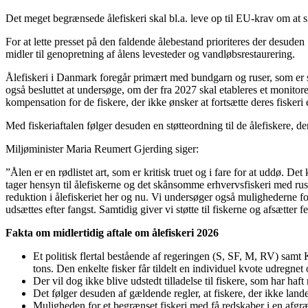
Det meget begrænsede ålefiskeri skal bl.a. leve op til EU-krav om at s
For at lette presset på den faldende ålebestand prioriteres der desuden
midler til genopretning af ålens levesteder og vandløbsrestaurering.
Ålefiskeri i Danmark foregår primært med bundgarn og ruser, som er s
også besluttet at undersøge, om der fra 2027 skal etableres et monitore
kompensation for de fiskere, der ikke ønsker at fortsætte deres fiskeri
Med fiskeriaftalen følger desuden en støtteordning til de ålefiskere, d
Miljøminister Maria Reumert Gjerding siger:
”Ålen er en rødlistet art, som er kritisk truet og i fare for at uddø. De
tager hensyn til ålefiskerne og det skånsomme erhvervsfiskeri med rus
reduktion i ålefiskeriet her og nu. Vi undersøger også mulighederne for at
udsættes efter fangst. Samtidig giver vi støtte til fiskerne og afsætter 
Fakta om midlertidig aftale om ålefiskeri 2026
Et politisk flertal bestående af regeringen (S, SF, M, RV) samt K
tons. Den enkelte fisker får tildelt en individuel kvote udregne
Der vil dog ikke blive udstedt tilladelse til fiskere, som har ha
Det følger desuden af gældende regler, at fiskere, der ikke landed
Muligheden for et begrænset fiskeri med få redskaber i en afgræn