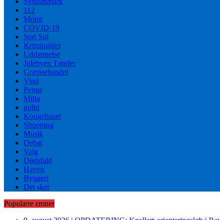
Syddanmark
112
Motor
COVID-19
Sort Sol
Kriminalitet
Uddannelse
Julebyen Tønder
Grænsehandel
Vind
Penge
Miljø
politi
Kongehuset
Shopping
Musik
Debat
Valg
Dødsfald
Haven
Byggeri
Det sker
Populære emner