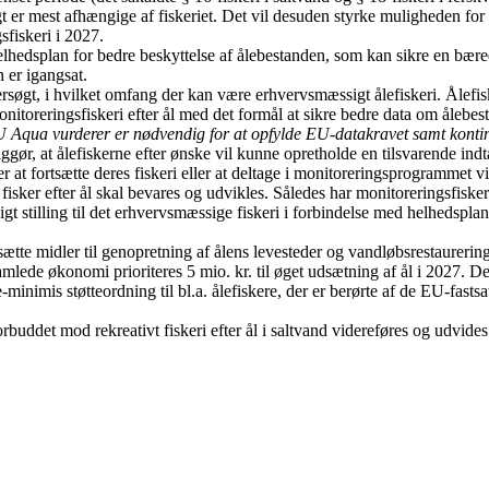
ligt er mest afhængige af fiskeriet. Det vil desuden styrke muligheden for 
fiskeri i 2027.
helhedsplan for bedre beskyttelse af ålebestanden, som kan sikre en bære
 er igangsat.
søgt, i hvilket omfang der kan være erhvervsmæssigt ålefiskeri. Ålefiske
itoreringsfiskeri efter ål med det formål at sikre bedre data om ålebesta
U Aqua vurderer er nødvendig for at opfylde EU-datakravet samt konti
iggør, at ålefiskerne efter ønske vil kunne opretholde en tilsvarende indt
at fortsætte deres fiskeri eller at deltage i monitoreringsprogrammet vil
 fisker efter ål skal bevares og udvikles. Således har monitoreringsfisker
gt stilling til det erhvervsmæssige fiskeri i forbindelse med helhedspla
afsætte midler til genopretning af ålens levesteder og vandløbsrestaurer
amlede økonomi prioriteres 5 mio. kr. til øget udsætning af ål i 2027. De
e-minimis støtteordning til bl.a. ålefiskere, der er berørte af de EU-fast
orbuddet mod rekreativt fiskeri efter ål i saltvand videreføres og udvides 