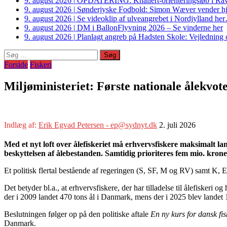
9. august 2026
|
OPDATERING: Knallert-orienteringsløb i Ravs
9. august 2026
|
Sønderjyske Fodbold: Simon Wæver vender hj
9. august 2026
|
Se videoklip af ulveangrebet i Nordjylland he
9. august 2026
|
DM i BallonFlyvning 2026 – Se vinderne her
9. august 2026
|
Planlagt angreb på Hadsten Skole: Vejledning o
Søg
efter:
Forside
Fiskeri
Miljøministeriet: Første nationale ålekvot
Indlæg af:
Erik Egvad Petersen - ep@sydnyt.dk
2. juli 2026
Med et nyt loft over ålefiskeriet må erhvervsfiskere maksimalt lan
beskyttelsen af ålebestanden. Samtidig prioriteres fem mio. kroner
Et politisk flertal bestående af regeringen (S, SF, M og RV) samt K, E
Det betyder bl.a., at erhvervsfiskere, der har tilladelse til ålefiskeri
der i 2009 landet 470 tons ål i Danmark, mens der i 2025 blev landet 
Beslutningen følger op på den politiske aftale
En ny kurs for dansk fis
Danmark.