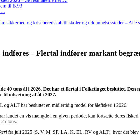
ted 2026 – Se resultaterne her….
em til B.93
r….
m sikkerhed og kriseberedskab til skoler og uddannelsessteder – Alle 
e indføres – Flertal indfører markant begræn
de 40 tons ål i 2026. Det har et flertal i Folketinget besluttet. De
 til udsætning af ål i 2027.
L og ALT har besluttet en midlertidig model for ålefiskeri i 2026.
 og har landet en vis mængde i en given periode, kan fortsætte deres fisk
125 tons.
keri
fra juli 2025 (S, V, M, SF, LA, K, EL, RV og ALT), hvor det blev aft