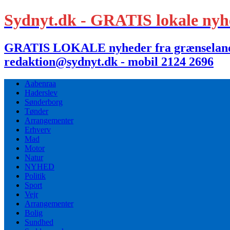
Sydnyt.dk - GRATIS lokale nyh
GRATIS LOKALE nyheder fra grænselandet,
redaktion@sydnyt.dk - mobil 2124 2696
Aabenraa
Haderslev
Sønderborg
Tønder
Arrangementer
Erhverv
Mad
Motor
Natur
NYHED
Politik
Sport
Vejr
Arrangementer
Bolig
Sundhed