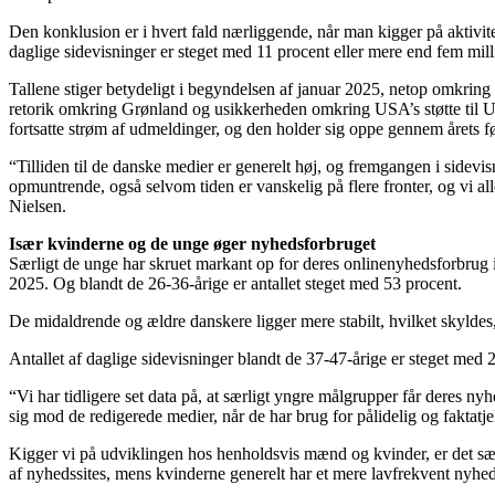
Den konklusion er i hvert fald nærliggende, når man kigger på aktivi
daglige sidevisninger er steget med 11 procent eller mere end fem millio
Tallene stiger betydeligt i begyndelsen af januar 2025, netop omkri
retorik omkring Grønland og usikkerheden omkring USA’s støtte til Uk
fortsatte strøm af udmeldinger, og den holder sig oppe gennem årets fø
“Tilliden til de danske medier er generelt høj, og fremgangen i sidevi
opmuntrende, også selvom tiden er vanskelig på flere fronter, og vi al
Nielsen.
Især kvinderne og de unge øger nyhedsforbruget
Særligt de unge har skruet markant op for deres onlinenyhedsforbrug i å
2025. Og blandt de 26-36-årige er antallet steget med 53 procent.
De midaldrende og ældre danskere ligger mere stabilt, hvilket skyldes,
Antallet af daglige sidevisninger blandt de 37-47-årige er steget med 23
“Vi har tidligere set data på, at særligt yngre målgrupper får deres ny
sig mod de redigerede medier, når de har brug for pålidelig og faktatj
Kigger vi på udviklingen hos henholdsvis mænd og kvinder, er det særli
af nyhedssites, mens kvinderne generelt har et mere lavfrekvent nyhe