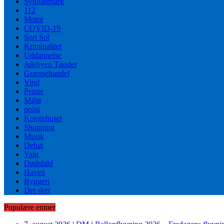
Syddanmark
112
Motor
COVID-19
Sort Sol
Kriminalitet
Uddannelse
Julebyen Tønder
Grænsehandel
Vind
Penge
Miljø
politi
Kongehuset
Shopping
Musik
Debat
Valg
Dødsfald
Haven
Byggeri
Det sker
Populære emner