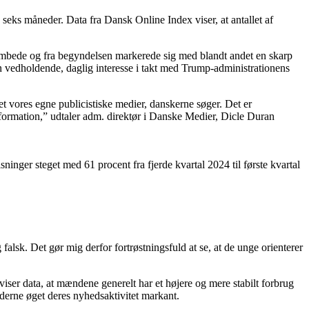
eks måneder. Data fra Dansk Online Index viser, at antallet af
embede og fra begyndelsen markerede sig med blandt andet en skarp
n vedholdende, daglig interesse i takt med Trump-administrationens
et vores egne publicistiske medier, danskerne søger. Det er
information,” udtaler adm. direktør i Danske Medier, Dicle Duran
ninger steget med 61 procent fra fjerde kvartal 2024 til første kvartal
falsk. Det gør mig derfor fortrøstningsfuld at se, at de unge orienterer
viser data, at mændene generelt har et højere og mere stabilt forbrug
derne øget deres nyhedsaktivitet markant.