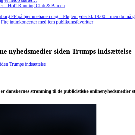
g er netop startet…
nder – Hoff Running Club & Bareen
iborg FF på hjemmebane i dag – Fløjten lyder kl. 19.00 – men du må 
: Fire intimkoncerter med fem publikumsfavoritter
ine nyhedsmedier siden Trumps indsættelse
siden Trumps indsættelse
er danskernes strømning til de publicistiske onlinenyhedsmedier s