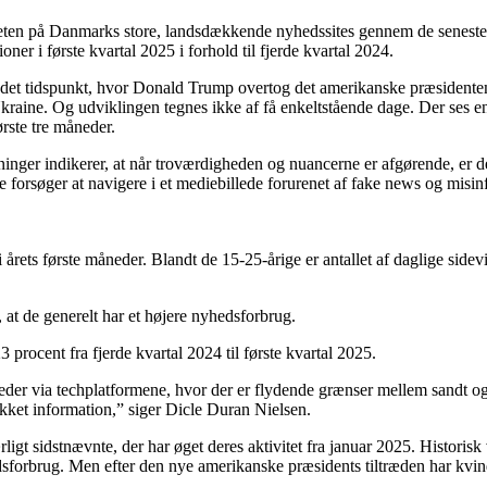
teten på Danmarks store, landsdækkende nyhedssites gennem de seneste s
ner i første kvartal 2025 i forhold til fjerde kvartal 2024.
ng det tidspunkt, hvor Donald Trump overtog det amerikanske præsident
raine. Og udviklingen tegnes ikke af få enkeltstående dage. Der ses e
rste tre måneder.
sninger indikerer, at når troværdigheden og nuancerne er afgørende, er d
le forsøger at navigere i et mediebillede forurenet af fake news og mis
rets første måneder. Blandt de 15-25-årige er antallet af daglige sidevis
 at de generelt har et højere nyhedsforbrug.
 procent fra fjerde kvartal 2024 til første kvartal 2025.
heder via techplatformene, hvor der er flydende grænser mellem sandt og 
ekket information,” siger Dicle Duran Nielsen.
gt sidstnævnte, der har øget deres aktivitet fra januar 2025. Historisk 
dsforbrug. Men efter den nye amerikanske præsidents tiltræden har kvin