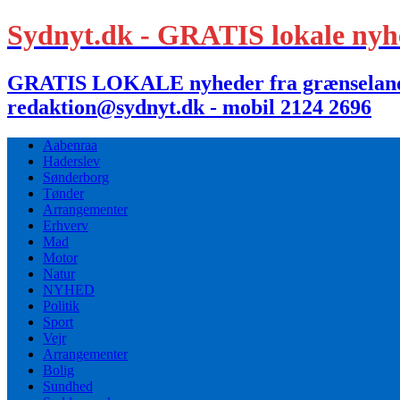
Sydnyt.dk - GRATIS lokale nyh
GRATIS LOKALE nyheder fra grænselandet,
redaktion@sydnyt.dk - mobil 2124 2696
Aabenraa
Haderslev
Sønderborg
Tønder
Arrangementer
Erhverv
Mad
Motor
Natur
NYHED
Politik
Sport
Vejr
Arrangementer
Bolig
Sundhed