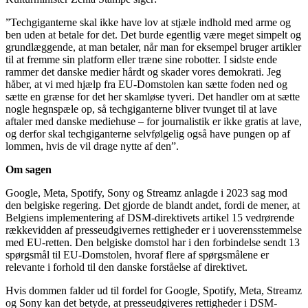
”Techgiganterne skal ikke have lov at stjæle indhold med arme og
ben uden at betale for det. Det burde egentlig være meget simpelt og
grundlæggende, at man betaler, når man for eksempel bruger artikler
til at fremme sin platform eller træne sine robotter. I sidste ende
rammer det danske medier hårdt og skader vores demokrati. Jeg
håber, at vi med hjælp fra EU-Domstolen kan sætte foden ned og
sætte en grænse for det her skamløse tyveri. Det handler om at sætte
nogle hegnspæle op, så techgiganterne bliver tvunget til at lave
aftaler med danske mediehuse – for journalistik er ikke gratis at lave,
og derfor skal techgiganterne selvfølgelig også have pungen op af
lommen, hvis de vil drage nytte af den”.
Om sagen
Google, Meta, Spotify, Sony og Streamz anlagde i 2023 sag mod
den belgiske regering. Det gjorde de blandt andet, fordi de mener, at
Belgiens implementering af DSM-direktivets artikel 15 vedrørende
rækkevidden af presseudgivernes rettigheder er i uoverensstemmelse
med EU-retten. Den belgiske domstol har i den forbindelse sendt 13
spørgsmål til EU-Domstolen, hvoraf flere af spørgsmålene er
relevante i forhold til den danske forståelse af direktivet.
Hvis dommen falder ud til fordel for Google, Spotify, Meta, Streamz
og Sony kan det betyde, at presseudgiveres rettigheder i DSM-