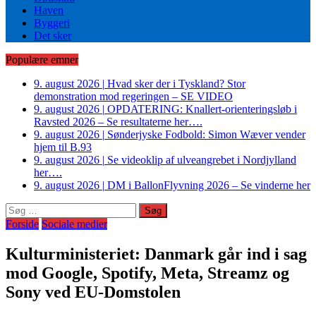
Haven
Byggeri
Det sker
Populære emner
9. august 2026
|
Hvad sker der i Tyskland? Stor
demonstration mod regeringen – SE VIDEO
9. august 2026
|
OPDATERING: Knallert-orienteringsløb i
Ravsted 2026 – Se resultaterne her….
9. august 2026
|
Sønderjyske Fodbold: Simon Wæver vender
hjem til B.93
9. august 2026
|
Se videoklip af ulveangrebet i Nordjylland
her….
9. august 2026
|
DM i BallonFlyvning 2026 – Se vinderne her
Søg
efter:
Forside
Sociale medier
Kulturministeriet: Danmark går ind i sag
mod Google, Spotify, Meta, Streamz og
Sony ved EU-Domstolen