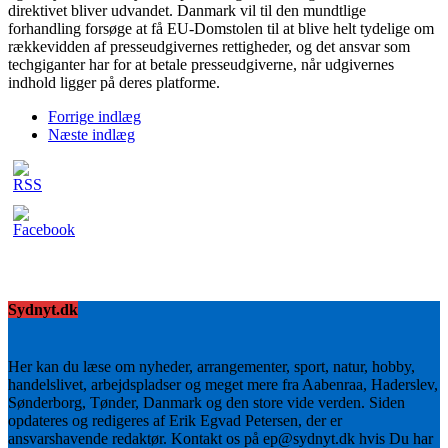
direktivet bliver udvandet. Danmark vil til den mundtlige
forhandling forsøge at få EU-Domstolen til at blive helt tydelige om
rækkevidden af presseudgivernes rettigheder, og det ansvar som
techgiganter har for at betale presseudgiverne, når udgivernes
indhold ligger på deres platforme.
Forrige indlæg
Næste indlæg
Sydnyt.dk
Her kan du læse om nyheder, arrangementer, sport, natur, hobby,
handelslivet, arbejdspladser og meget mere fra Aabenraa, Haderslev,
Sønderborg, Tønder, Danmark og den store vide verden. Siden
opdateres og redigeres af Erik Egvad Petersen, der er
ansvarshavende redaktør. Kontakt os på ep@sydnyt.dk hvis Du har