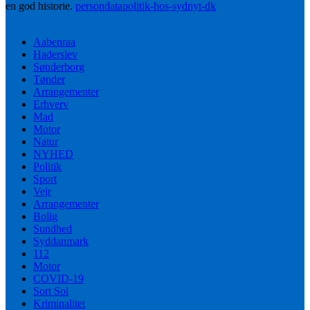
en god historie.
persondatapolitik-hos-sydnyt-dk
Aabenraa
Haderslev
Sønderborg
Tønder
Arrangementer
Erhverv
Mad
Motor
Natur
NYHED
Politik
Sport
Vejr
Arrangementer
Bolig
Sundhed
Syddanmark
112
Motor
COVID-19
Sort Sol
Kriminalitet