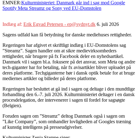
EMNER:
Kulturministeriet: Danmark går ind i sag mod Google
Spotify Meta Streamz og Sony ved EU-Domstolen
Indlæg af:
Erik Egvad Petersen - ep@sydnyt.dk
6. juli 2026
Sagens udfald kan få betydning for danske mediehuses rettigheder.
Regeringen har afgivet et skriftligt indlæg i EU-Domstolens sag
”Streamz”. Sagen handler om at sikre medievirksomheders
rettigheder, når brugere på fx Facebook deler en nyhedsartikel.
Danmark vil i sagen bl.a. fokusere på det ansvar, som Meta og andre
tech-giganter har for betaling, når fx avisartikler bliver uploadet på
deres platforme. Techgiganterne bør i dansk optik betale for at bruge
mediernes artikler og billeder på deres platforme.
Regeringen har besluttet at gå ind i sagen og deltage i den mundtlige
forhandling den 6.-7. juli 2026. Kulturministeriet deltager i en dansk
procesdelegation, der intervenerer i sagen til fordel for sagsøgte
(Belgien).
Foruden sagen om ”Streamz” deltog Danmark også i sagen om
”Like Company”, som omhandler lovligheden af Googles træning
af kunstig intelligens på presseudgivelser.
Kulturminister Zenia Stampe siger: