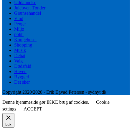
Uddannelse
Julebyen Tønder
Grænsehandel
Vind
Penge
Miljø
politi
Kongehuset
Shopping
Musik
Debat
Valg
Dødsfald
Haven
Byggeri
Det sker
Copyright 2020/2028 - Erik Egvad Petersen - sydnyt.dk
Denne hjemmeside gør IKKE brug af cookies.
Cookie
settings
ACCEPT
Luk