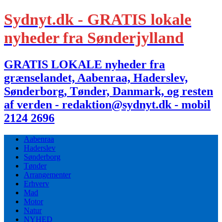
Sydnyt.dk - GRATIS lokale
nyheder fra Sønderjylland
GRATIS LOKALE nyheder fra
grænselandet, Aabenraa, Haderslev,
Sønderborg, Tønder, Danmark, og resten
af verden - redaktion@sydnyt.dk - mobil
2124 2696
Aabenraa
Haderslev
Sønderborg
Tønder
Arrangementer
Erhverv
Mad
Motor
Natur
NYHED