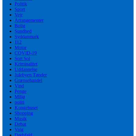
Politik
Sport
Vejr
Arrangementer
Bolig
Sundhed
Syddanmark
112
Motor
COVID-19
Sort Sol
Kriminalitet
Uddannelse
Julebyen Tønder
Grænsehandel
Vind
Penge
Miljø
politi
Kongehuset
Shopping
Musik
Debat
Valg
Dødsfald