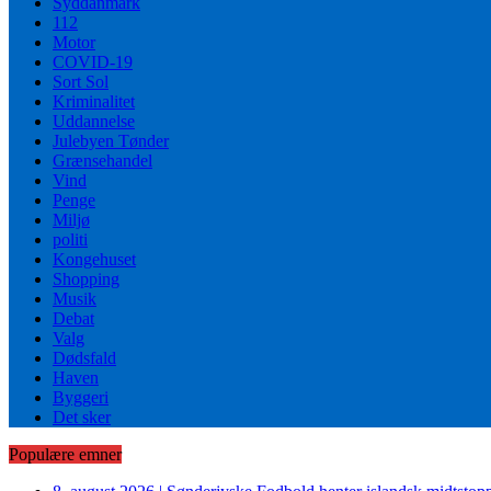
Syddanmark
112
Motor
COVID-19
Sort Sol
Kriminalitet
Uddannelse
Julebyen Tønder
Grænsehandel
Vind
Penge
Miljø
politi
Kongehuset
Shopping
Musik
Debat
Valg
Dødsfald
Haven
Byggeri
Det sker
Populære emner