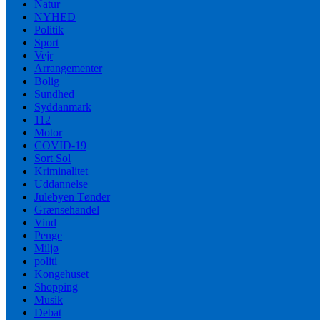
Natur
NYHED
Politik
Sport
Vejr
Arrangementer
Bolig
Sundhed
Syddanmark
112
Motor
COVID-19
Sort Sol
Kriminalitet
Uddannelse
Julebyen Tønder
Grænsehandel
Vind
Penge
Miljø
politi
Kongehuset
Shopping
Musik
Debat