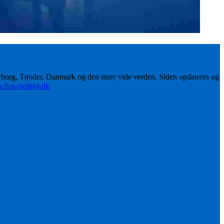
erborg, Tønder, Danmark og den store vide verden. Siden opdateres og
ik-hos-sydnyt-dk