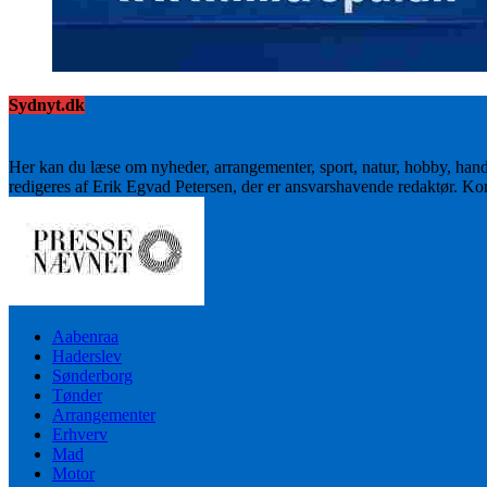
Sydnyt.dk
Her kan du læse om nyheder, arrangementer, sport, natur, hobby, han
redigeres af Erik Egvad Petersen, der er ansvarshavende redaktør. K
Aabenraa
Haderslev
Sønderborg
Tønder
Arrangementer
Erhverv
Mad
Motor