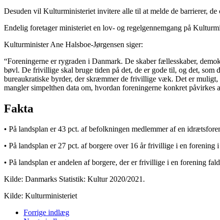
Desuden vil Kulturministeriet invitere alle til at melde de barrierer, de 
Endelig foretager ministeriet en lov- og regelgennemgang på Kulturmi
Kulturminister Ane Halsboe-Jørgensen siger:
“Foreningerne er rygraden i Danmark. De skaber fællesskaber, demokrat
bøvl. De frivillige skal bruge tiden på det, de er gode til, og det, som 
bureaukratiske byrder, der skræmmer de frivillige væk. Det er muligt, at
mangler simpelthen data om, hvordan foreningerne konkret påvirkes af 
Fakta
• På landsplan er 43 pct. af befolkningen medlemmer af en idrætsfore
• På landsplan er 27 pct. af borgere over 16 år frivillige i en forening 
• På landsplan er andelen af borgere, der er frivillige i en forening f
Kilde: Danmarks Statistik: Kultur 2020/2021.
Kilde: Kulturministeriet
Forrige indlæg