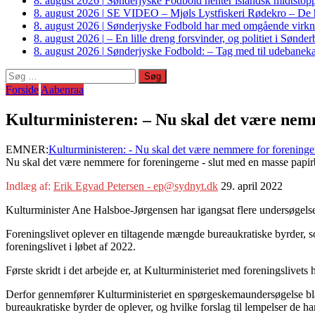
8. august 2026
|
Sønderjyske Fodbold henter islandsk midtstop
8. august 2026
|
SE VIDEO – Mjøls Lystfiskeri Rødekro – De hu
8. august 2026
|
Sønderjyske Fodbold har med omgående virkni
8. august 2026
|
– En lille dreng forsvinder, og politiet i Sønd
8. august 2026
|
Sønderjyske Fodbold: – Tag med til udebanek
Søg
efter:
Forside
Aabenraa
Kulturministeren: – Nu skal det være nem
EMNER:
Kulturministeren: - Nu skal det være nemmere for foreninger
Nu skal det være nemmere for foreningerne - slut med en masse papirb
Indlæg af:
Erik Egvad Petersen - ep@sydnyt.dk
29. april 2022
Kulturminister Ane Halsboe-Jørgensen har igangsat flere undersøgelser
Foreningslivet oplever en tiltagende mængde bureaukratiske byrder, so
foreningslivet i løbet af 2022.
Første skridt i det arbejde er, at Kulturministeriet med foreningslivets
Derfor gennemfører Kulturministeriet en spørgeskemaundersøgelse bland
bureaukratiske byrder de oplever, og hvilke forslag til lempelser de har