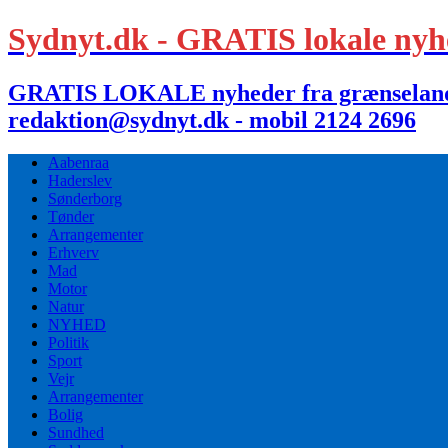
Sydnyt.dk - GRATIS lokale nyh
GRATIS LOKALE nyheder fra grænselandet,
redaktion@sydnyt.dk - mobil 2124 2696
Aabenraa
Haderslev
Sønderborg
Tønder
Arrangementer
Erhverv
Mad
Motor
Natur
NYHED
Politik
Sport
Vejr
Arrangementer
Bolig
Sundhed