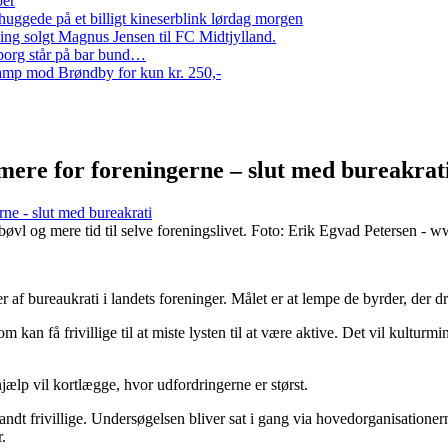
per
ggede på et billigt kineserblink lørdag morgen
ng solgt Magnus Jensen til FC Midtjylland.
erborg står på bar bund…
amp mod Brøndby for kun kr. 250,-
mere for foreningerne – slut med bureakrat
ne - slut med bureakrati
øvl og mere tid til selve foreningslivet. Foto: Erik Egvad Petersen - 
 af bureaukrati i landets foreninger. Målet er at lempe de byrder, der
m kan få frivillige til at miste lysten til at være aktive. Det vil kul
 hjælp vil kortlægge, hvor udfordringerne er størst.
t frivillige. Undersøgelsen bliver sat i gang via hovedorganisationerne
.