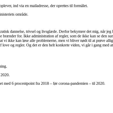
oplever, ind via en mailadresse, der oprettes til formålet.
nisteriets område.
isk dannelse, trivsel og livsglæde. Derfor bekymrer det mig, når jeg hør
de brænder for. Ikke administration af regler, som de ikke kan se den sunde
 vi ikke kan løse alle problemerne, men vi bliver nødt til at prøve allig
love og regler. Og det er den helt konkrete viden, vi går i gang med a
ning.
i 2020.
aldet med 6 procentpoint fra 2018 – før corona-pandemien – til 2020.