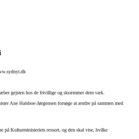
i
www.sydnyt.dk
 dræber gejsten hos de frivillige og skræmmer dem væk.
turminister Ane Halsboe-Jørgensen forsøge at ændre på sammen med
 på Kulturministeriets ressort, og den skal vise, hvilke