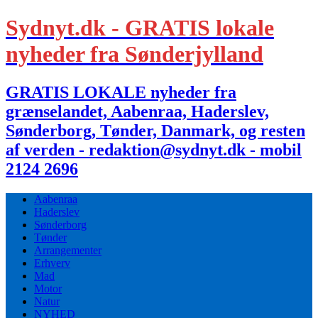
Sydnyt.dk - GRATIS lokale
nyheder fra Sønderjylland
GRATIS LOKALE nyheder fra
grænselandet, Aabenraa, Haderslev,
Sønderborg, Tønder, Danmark, og resten
af verden - redaktion@sydnyt.dk - mobil
2124 2696
Aabenraa
Haderslev
Sønderborg
Tønder
Arrangementer
Erhverv
Mad
Motor
Natur
NYHED