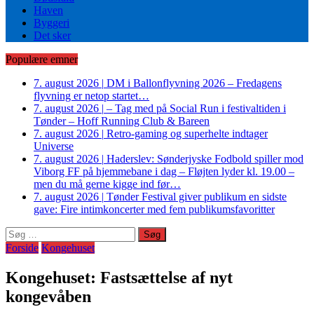
Haven
Byggeri
Det sker
Populære emner
7. august 2026
|
DM i Ballonflyvning 2026 – Fredagens
flyvning er netop startet…
7. august 2026
|
– Tag med på Social Run i festivaltiden i
Tønder – Hoff Running Club & Bareen
7. august 2026
|
Retro-gaming og superhelte indtager
Universe
7. august 2026
|
Haderslev: Sønderjyske Fodbold spiller mod
Viborg FF på hjemmebane i dag – Fløjten lyder kl. 19.00 –
men du må gerne kigge ind før…
7. august 2026
|
Tønder Festival giver publikum en sidste
gave: Fire intimkoncerter med fem publikumsfavoritter
Søg
efter:
Forside
Kongehuset
Kongehuset: Fastsættelse af nyt
kongevåben