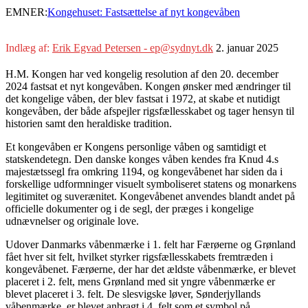
EMNER:
Kongehuset: Fastsættelse af nyt kongevåben
Indlæg af:
Erik Egvad Petersen - ep@sydnyt.dk
2. januar 2025
H.M. Kongen har ved kongelig resolution af den 20. december
2024 fastsat et nyt kongevåben. Kongen ønsker med ændringer til
det kongelige våben, der blev fastsat i 1972, at skabe et nutidigt
kongevåben, der både afspejler rigsfællesskabet og tager hensyn til
historien samt den heraldiske tradition.
Et kongevåben er Kongens personlige våben og samtidigt et
statskendetegn. Den danske konges våben kendes fra Knud 4.s
majestætssegl fra omkring 1194, og kongevåbenet har siden da i
forskellige udformninger visuelt symboliseret statens og monarkens
legitimitet og suverænitet. Kongevåbenet anvendes blandt andet på
officielle dokumenter og i de segl, der præges i kongelige
udnævnelser og originale love.
Udover Danmarks våbenmærke i 1. felt har Færøerne og Grønland
fået hver sit felt, hvilket styrker rigsfællesskabets fremtræden i
kongevåbenet. Færøerne, der har det ældste våbenmærke, er blevet
placeret i 2. felt, mens Grønland med sit yngre våbenmærke er
blevet placeret i 3. felt. De slesvigske løver, Sønderjyllands
våbenmærke, er blevet anbragt i 4. felt som et symbol på