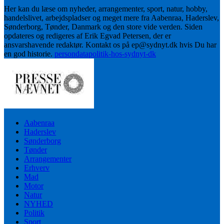
Her kan du læse om nyheder, arrangementer, sport, natur, hobby,
handelslivet, arbejdspladser og meget mere fra Aabenraa, Haderslev,
Sønderborg, Tønder, Danmark og den store vide verden. Siden
opdateres og redigeres af Erik Egvad Petersen, der er
ansvarshavende redaktør. Kontakt os på ep@sydnyt.dk hvis Du har
en god historie.
persondatapolitik-hos-sydnyt-dk
Aabenraa
Haderslev
Sønderborg
Tønder
Arrangementer
Erhverv
Mad
Motor
Natur
NYHED
Politik
Sport