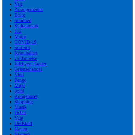
Vejr
Arrangementer
Bolig
Sundhed
Syddanmark
112
Motor
COVID-19
Sort Sol
Kriminalitet
Uddannelse
Julebyen Tønder
Grænsehandel
Vind
Penge
Miljø
politi
Kongehuset
Shopping
Musik
Debat
Valg
Dødsfald
Haven
Byggeri