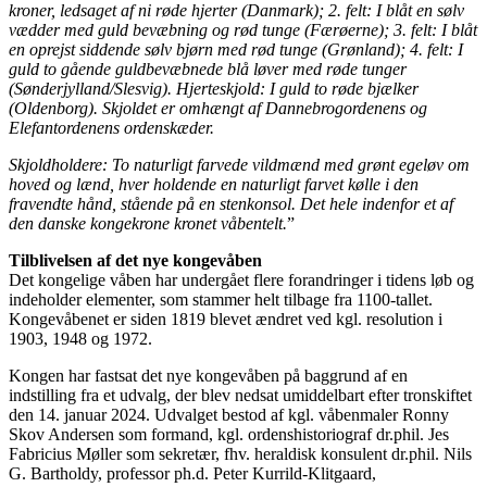
kroner, ledsaget af ni røde hjerter (Danmark); 2. felt: I blåt en sølv
vædder med guld bevæbning og rød tunge (Færøerne); 3. felt: I blåt
en oprejst siddende sølv bjørn med rød tunge (Grønland); 4. felt: I
guld to gående guldbevæbnede blå løver med røde tunger
(Sønderjylland/Slesvig). Hjerteskjold: I guld to røde bjælker
(Oldenborg). Skjoldet er omhængt af Dannebrogordenens og
Elefantordenens ordenskæder.
Skjoldholdere: To naturligt farvede vildmænd med grønt egeløv om
hoved og lænd, hver holdende en naturligt farvet kølle i den
fravendte hånd, stående på en stenkonsol. Det hele indenfor et af
den danske kongekrone kronet våbentelt.
”
Tilblivelsen af det nye kongevåben
Det kongelige våben har undergået flere forandringer i tidens løb og
indeholder elementer, som stammer helt tilbage fra 1100-tallet.
Kongevåbenet er siden 1819 blevet ændret ved kgl. resolution i
1903, 1948 og 1972.
Kongen har fastsat det nye kongevåben på baggrund af en
indstilling fra et udvalg, der blev nedsat umiddelbart efter tronskiftet
den 14. januar 2024. Udvalget bestod af kgl. våbenmaler Ronny
Skov Andersen som formand, kgl. ordenshistoriograf dr.phil. Jes
Fabricius Møller som sekretær, fhv. heraldisk konsulent dr.phil. Nils
G. Bartholdy, professor ph.d. Peter Kurrild-Klitgaard,