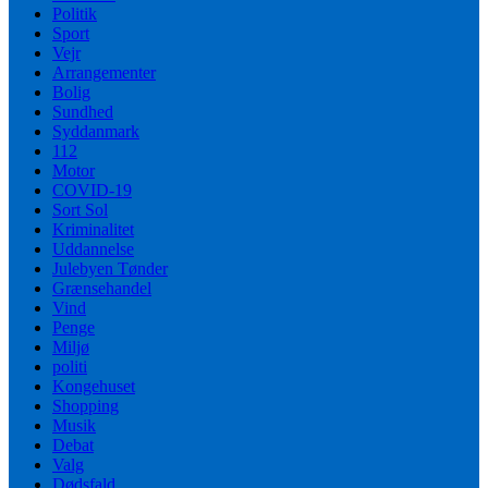
Politik
Sport
Vejr
Arrangementer
Bolig
Sundhed
Syddanmark
112
Motor
COVID-19
Sort Sol
Kriminalitet
Uddannelse
Julebyen Tønder
Grænsehandel
Vind
Penge
Miljø
politi
Kongehuset
Shopping
Musik
Debat
Valg
Dødsfald