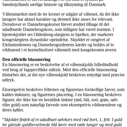
Sønderjyllands særlige historie og tilknytning til Danmark.
Våbenmærket med de tre kroner er udgået af våbenet, da det ikke
længere har aktuel karakter og dermed ikke anses for relevant.
Derudover er Dannebrogskorset blevet ændret tilbage til det
udadbuede Dannebrogskors, som tidligere har været normen. I
hjerteskjoldet ses Oldenborg-slægtens to bjælker, der markerer
kongeslægtens dynastiske oprindelse. Skjoldet er omgivet af
Elefantordenens og Dannebrogordenens kæder og holdes af to
vildmænd i et hermelinsforet våbentelt med kongekronen øverst.
Den officielle blasonering
En blasonering er en beskrivelse af et våbenskjolds billedindhold
ved brug af fagspecifikke udtryk. Med den officielle blasonering
tilstræbes det, at det nye våbenskjold beskrives entydigt med præcise
udtryk.
Eksempelvis beskrives felternes og figurernes forskellige farver, som
kaldes tinkturer, og figurernes placering. I en blasonering beskrives
figurer, der ikke har en heraldisk tinktur (rød, blå, sort, grøn, sølv
eller guld) som naturligt farvede som eksempelvis vildmændene og
deres køller.
”
Skjoldet firdelt af et udadbuet sølvkors med rød bort. 1. felt: I guld
tre gående guldbevæbnede blå løver med røde tunger og med guld