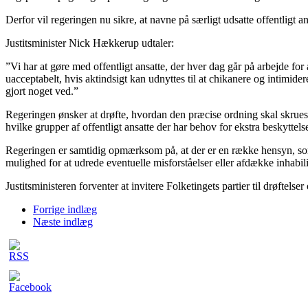
Derfor vil regeringen nu sikre, at navne på særligt udsatte offentligt a
Justitsminister Nick Hækkerup udtaler:
”Vi har at gøre med offentligt ansatte, der hver dag går på arbejde for a
uacceptabelt, hvis aktindsigt kan udnyttes til at chikanere og intimide
gjort noget ved.”
Regeringen ønsker at drøfte, hvordan den præcise ordning skal skrues s
hvilke grupper af offentligt ansatte der har behov for ekstra beskyttelse
Regeringen er samtidig opmærksom på, at der er en række hensyn, som b
mulighed for at udrede eventuelle misforståelser eller afdække inhabil
Justitsministeren forventer at invitere Folketingets partier til drøftel
Forrige indlæg
Næste indlæg