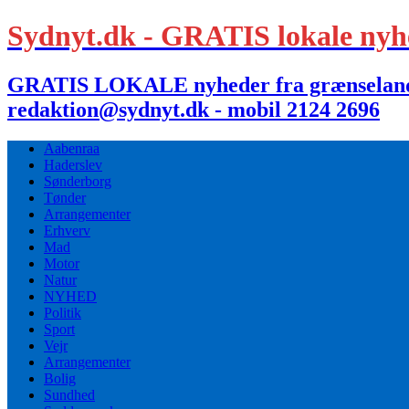
Sydnyt.dk - GRATIS lokale nyh
GRATIS LOKALE nyheder fra grænselandet,
redaktion@sydnyt.dk - mobil 2124 2696
Aabenraa
Haderslev
Sønderborg
Tønder
Arrangementer
Erhverv
Mad
Motor
Natur
NYHED
Politik
Sport
Vejr
Arrangementer
Bolig
Sundhed