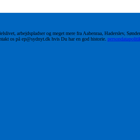
delslivet, arbejdspladser og meget mere fra Aabenraa, Haderslev, Sønd
ontakt os på ep@sydnyt.dk hvis Du har en god historie.
persondatapolit