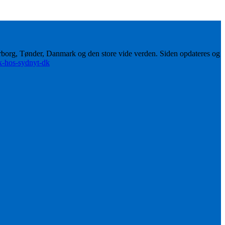
erborg, Tønder, Danmark og den store vide verden. Siden opdateres og
ik-hos-sydnyt-dk