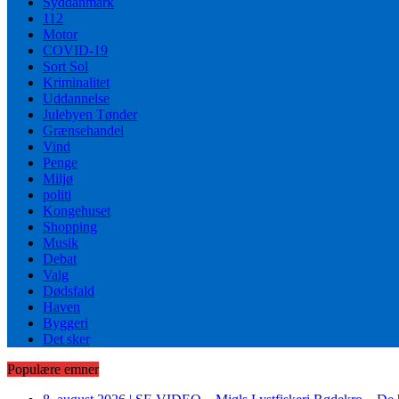
Syddanmark
112
Motor
COVID-19
Sort Sol
Kriminalitet
Uddannelse
Julebyen Tønder
Grænsehandel
Vind
Penge
Miljø
politi
Kongehuset
Shopping
Musik
Debat
Valg
Dødsfald
Haven
Byggeri
Det sker
Populære emner