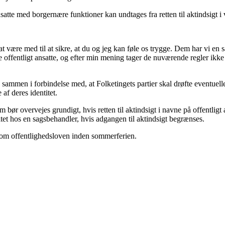
nsatte med borgernære funktioner kan undtages fra retten til aktindsigt i
t være med til at sikre, at du og jeg kan føle os trygge. Dem har vi en sær
re offentligt ansatte, og efter min mening tager de nuværende regler ikke
ammen i forbindelse med, at Folketingets partier skal drøfte eventuelle 
 af deres identitet.
ør overvejes grundigt, hvis retten til aktindsigt i navne på offentlig
itet hos en sagsbehandler, hvis adgangen til aktindsigt begrænses.
ser om offentlighedsloven inden sommerferien.