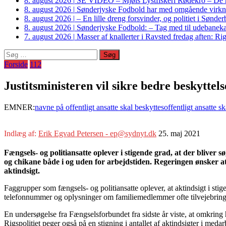
8. august 2026
|
SE VIDEO – Mjøls Lystfiskeri Rødekro – De hu
8. august 2026
|
Sønderjyske Fodbold har med omgående virkni
8. august 2026
|
– En lille dreng forsvinder, og politiet i Sønd
8. august 2026
|
Sønderjyske Fodbold: – Tag med til udebanek
7. august 2026
|
Masser af knallerter i Ravsted fredag aften: 
Søg
efter:
Forside
112
Justitsministeren vil sikre bedre beskyttels
EMNER:
navne på offentligt ansatte skal beskyttes
offentligt ansatte s
Indlæg af:
Erik Egvad Petersen - ep@sydnyt.dk
25. maj 2021
Fængsels- og politiansatte oplever i stigende grad, at der bliver s
og chikane både i og uden for arbejdstiden. Regeringen ønsker at 
aktindsigt.
Faggrupper som fængsels- og politiansatte oplever, at aktindsigt i sti
telefonnummer og oplysninger om familiemedlemmer ofte tilvejebringes
En undersøgelse fra Fængselsforbundet fra sidste år viste, at omkring
Rigspolitiet peger også på en stigning i antallet af aktindsigter i meda