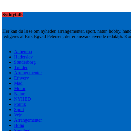
Sydnyt.dk
Her kan du læse om nyheder, arrangementer, sport, natur, hobby, han
redigeres af Erik Egvad Petersen, der er ansvarshavende redaktør. K
Aabenraa
Haderslev
Sønderborg
Tønder
Arrangementer
Erhverv
Mad
Motor
Natur
NYHED
Politik
Sport
Vejr
Arrangementer
Bolig
Sundhed