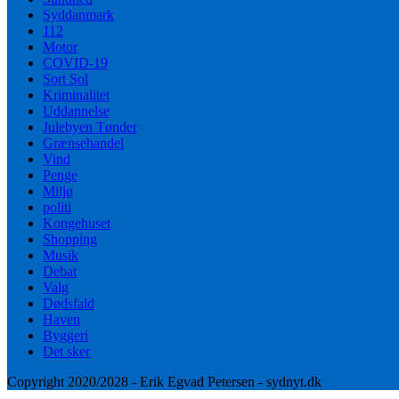
Syddanmark
112
Motor
COVID-19
Sort Sol
Kriminalitet
Uddannelse
Julebyen Tønder
Grænsehandel
Vind
Penge
Miljø
politi
Kongehuset
Shopping
Musik
Debat
Valg
Dødsfald
Haven
Byggeri
Det sker
Copyright 2020/2028 - Erik Egvad Petersen - sydnyt.dk