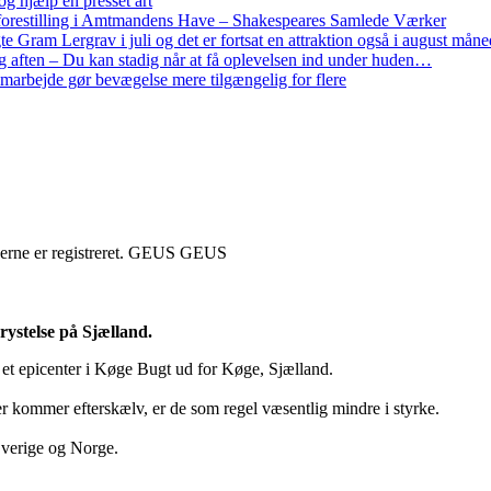
g hjælp en presset art
restilling i Amtmandens Have – Shakespeares Samlede Værker
ram Lergrav i juli og det er fortsat en attraktion også i august måne
 aften – Du kan stadig når at få oplevelsen ind under huden…
arbejde gør bevægelse mere tilgængelig for flere
elserne er registreret. GEUS GEUS
ystelse på Sjælland.
 et epicenter i Køge Bugt ud for Køge, Sjælland.
 kommer efterskælv, er de som regel væsentlig mindre i styrke.
 Sverige og Norge.