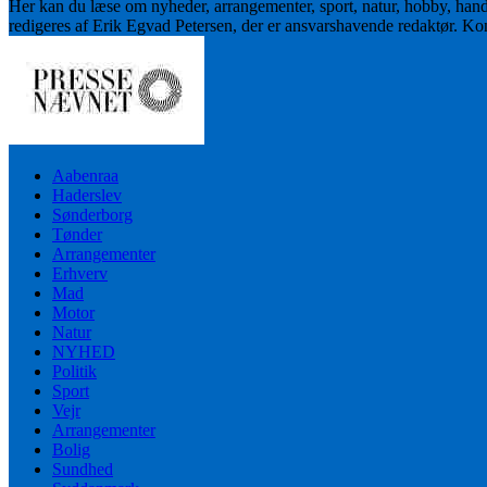
Her kan du læse om nyheder, arrangementer, sport, natur, hobby, han
redigeres af Erik Egvad Petersen, der er ansvarshavende redaktør. K
Aabenraa
Haderslev
Sønderborg
Tønder
Arrangementer
Erhverv
Mad
Motor
Natur
NYHED
Politik
Sport
Vejr
Arrangementer
Bolig
Sundhed