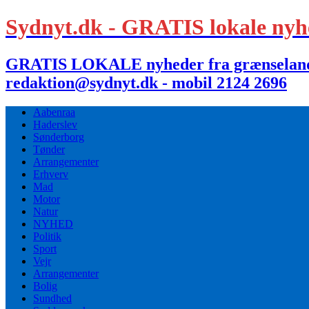
Sydnyt.dk - GRATIS lokale nyh
GRATIS LOKALE nyheder fra grænselandet,
redaktion@sydnyt.dk - mobil 2124 2696
Aabenraa
Haderslev
Sønderborg
Tønder
Arrangementer
Erhverv
Mad
Motor
Natur
NYHED
Politik
Sport
Vejr
Arrangementer
Bolig
Sundhed