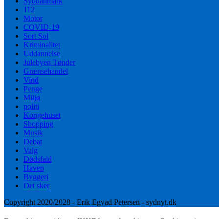
Syddanmark
112
Motor
COVID-19
Sort Sol
Kriminalitet
Uddannelse
Julebyen Tønder
Grænsehandel
Vind
Penge
Miljø
politi
Kongehuset
Shopping
Musik
Debat
Valg
Dødsfald
Haven
Byggeri
Det sker
Copyright 2020/2028 - Erik Egvad Petersen - sydnyt.dk