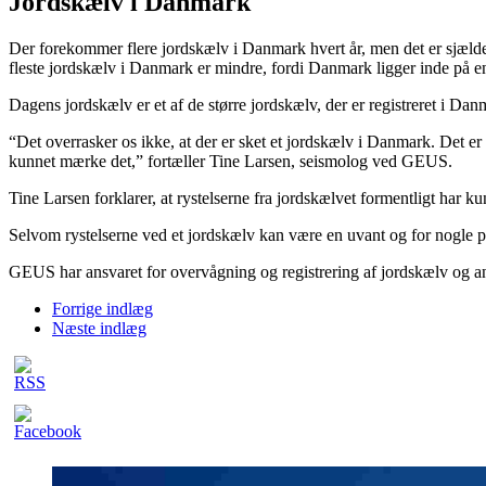
Jordskælv i Danmark
Der forekommer flere jordskælv i Danmark hvert år, men det er sjælde
fleste jordskælv i Danmark er mindre, fordi Danmark ligger inde på en
Dagens jordskælv er et af de større jordskælv, der er registreret i Da
“Det overrasker os ikke, at der er sket et jordskælv i Danmark. Det er 
kunnet mærke det,” fortæller Tine Larsen, seismolog ved GEUS.
Tine Larsen forklarer, at rystelserne fra jordskælvet formentligt har 
Selvom rystelserne ved et jordskælv kan være en uvant og for nogle p
GEUS har ansvaret for overvågning og registrering af jordskælv og a
Forrige indlæg
Næste indlæg