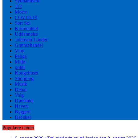
Syddanmark
112
Motor
COVID-19
Sort Sol
Kriminalitet
Uddannelse
Julebyen Tønder
Grænsehandel
Vind
Penge
Miljø
politi
Kongehuset
Shopping
Musik
Debat
Valg
Dødsfald
Haven
Byggeri
Det sker
Populære emner