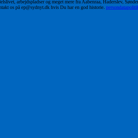
delslivet, arbejdspladser og meget mere fra Aabenraa, Haderslev, Sønd
ontakt os på ep@sydnyt.dk hvis Du har en god historie.
persondatapolit