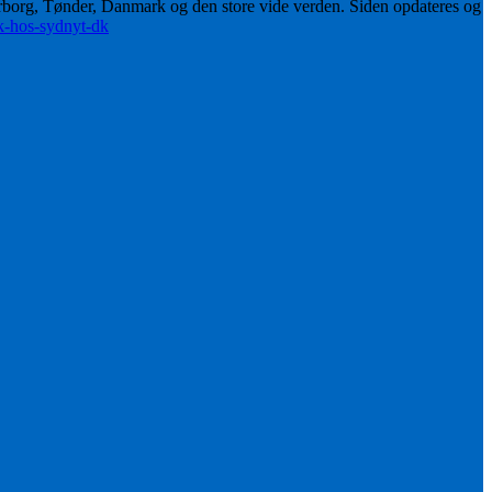
erborg, Tønder, Danmark og den store vide verden. Siden opdateres og
ik-hos-sydnyt-dk