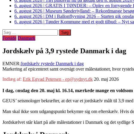
6. august 2026
|
Tæl pindsvin nu på lørdag den 8. august 2026 o
6. august 2026
|
GRATIS I TØNDER: – Oplev en forrygende fo
6. august 2026
|
Museum Sønderjylland: – Rekordmange besøgte G
6. august 2026
|
DM i Ballonflyvning 2026 – Starten gik onsdag
6. august 2026
|
Tønder Kommune med et godt tilbud: – Nyt sam
Søg
efter:
Forside
Danmark
Jordskælv på 3,9 rystede Danmark i dag
EMNER:
Jordskælv rystede Danmark i dag
Markering af epicenteret samt oversigt over målestationer, hvor ryst
Indlæg af:
Erik Egvad Petersen - ep@sydnyt.dk
20. maj 2026
I dag,
o
nsdag den 20. maj kl. 16.14, mærkede mange en voldsom r
GEUS’ seismologer bekræfter, at det var et jordskælv målt til 3,9 med
Man skal ikke som udgangspunkt bekymre sig om efterskælv. Hvis der
Jordskælvet står klart på alle målestationer i Danmark og det sydlige