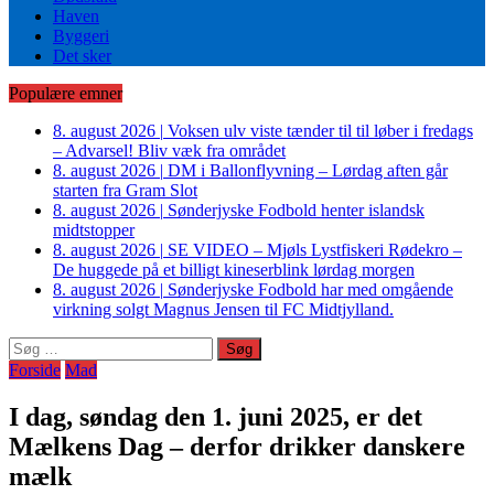
Haven
Byggeri
Det sker
Populære emner
8. august 2026
|
Voksen ulv viste tænder til til løber i fredags
– Advarsel! Bliv væk fra området
8. august 2026
|
DM i Ballonflyvning – Lørdag aften går
starten fra Gram Slot
8. august 2026
|
Sønderjyske Fodbold henter islandsk
midtstopper
8. august 2026
|
SE VIDEO – Mjøls Lystfiskeri Rødekro –
De huggede på et billigt kineserblink lørdag morgen
8. august 2026
|
Sønderjyske Fodbold har med omgående
virkning solgt Magnus Jensen til FC Midtjylland.
Søg
efter:
Forside
Mad
I dag, søndag den 1. juni 2025, er det
Mælkens Dag – derfor drikker danskere
mælk