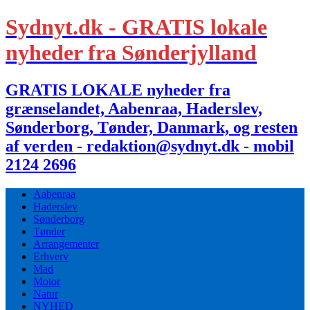
Sydnyt.dk - GRATIS lokale
nyheder fra Sønderjylland
GRATIS LOKALE nyheder fra
grænselandet, Aabenraa, Haderslev,
Sønderborg, Tønder, Danmark, og resten
af verden - redaktion@sydnyt.dk - mobil
2124 2696
Aabenraa
Haderslev
Sønderborg
Tønder
Arrangementer
Erhverv
Mad
Motor
Natur
NYHED