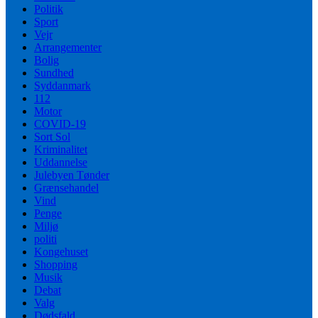
Politik
Sport
Vejr
Arrangementer
Bolig
Sundhed
Syddanmark
112
Motor
COVID-19
Sort Sol
Kriminalitet
Uddannelse
Julebyen Tønder
Grænsehandel
Vind
Penge
Miljø
politi
Kongehuset
Shopping
Musik
Debat
Valg
Dødsfald