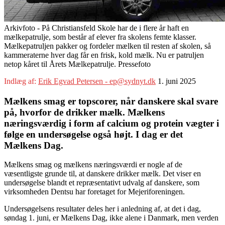
Arkivfoto - På Christiansfeld Skole har de i flere år haft en
mælkepatrulje, som består af elever fra skolens femte klasser.
Mælkepatruljen pakker og fordeler mælken til resten af skolen, så
kammeraterne hver dag får en frisk, kold mælk. Nu er patruljen
netop kåret til Årets Mælkepatrulje. Pressefoto
Indlæg af:
Erik Egvad Petersen - ep@sydnyt.dk
1. juni 2025
Mælkens smag er topscorer, når danskere skal svare
på, hvorfor de drikker mælk. Mælkens
næringsværdig i form af calcium og protein vægter i
følge en undersøgelse også højt. I dag er det
Mælkens Dag.
Mælkens smag og mælkens næringsværdi er nogle af de
væsentligste grunde til, at danskere drikker mælk. Det viser en
undersøgelse blandt et repræsentativt udvalg af danskere, som
virksomheden Dentsu har foretaget for Mejeriforeningen.
Undersøgelsens resultater deles her i anledning af, at det i dag,
søndag 1. juni, er Mælkens Dag, ikke alene i Danmark, men verden