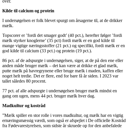
over.
Kilde til calcium og protein
I undersøgelsen er folk blevet spurgt om årsagerne til, at de drikker
mælk.
Topscorer er ’fordi det smager godt’ (40 pct.), herefter følger ’fordi
mælk styrker knoglerne’ (35 pct) fordi mælk er en god kilde til
mange vigtige næringsstoffer (21 pct.) og specifikt, fordi mælk er en
god kilde til calcium (33 pct.) og protein (19 pct.).
86 pct. af de adspurgte i undersøgelsen, siger, at de på den ene eller
anden måde bruger mælk – det kan være at drikke et glad mælk,
putte mælk på havregrynene eller bruge mælk i maden, kaffen eller
noget helt tredie. Det er flere, end for bare få år siden. I 2023 var
tallet således 80 procent.
77 pct. af alle adspurgte i undersøgelsen bruger mælk mindst en
gang om ugen, mens 44 pct. bruger mælk hver dag.
Madkultur og kostråd
”Mælk spiller en stor rolle i vores madkultur, og mælk har en vigtig
ernæringsmæssig værdi, som også er afspejlet i De officielle Kostråd
fra Fødevarestyrelsen, som sidste år skruede op for den anbefalede