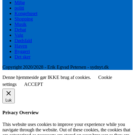
Miljø
politi
Kongehuset
Shopping
Musik
Debat
Valg
Dødsfald
Haven
Byggeri
Det sker
Copyright 2020/2028 - Erik Egvad Petersen - sydnyt.dk
Denne hjemmeside gør IKKE brug af cookies.
Cookie
settings
ACCEPT
Luk
Privacy Overview
This website uses cookies to improve your experience while you
navigate through the website. Out of these cookies, the cookies that