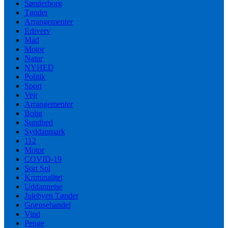
Sønderborg
Tønder
Arrangementer
Erhverv
Mad
Motor
Natur
NYHED
Politik
Sport
Vejr
Arrangementer
Bolig
Sundhed
Syddanmark
112
Motor
COVID-19
Sort Sol
Kriminalitet
Uddannelse
Julebyen Tønder
Grænsehandel
Vind
Penge