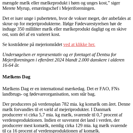
mængde mælk eller mælkeprodukt i børn og unges kost,” siger
Merete Myrup, ernæringschef i Mejeriforeningen.
Det er især unge i puberteten, hvor de vokser meget, der anbefales at
skrue op for mejeriprodukterne. Ifølge Fødevarestyrelsen bør de
indtage 350 milliliter mælk eller mælkeprodukt dagligt og en skive
ost, som del af en varieret kost.
Se kostrådene på mejeriområdet
ved at klikke her.
Undersøgelsen er repræsentativ og er foretaget af Dentsu for
Mejeriforeningen i efteråret 2024 blandt 2.000 danskere i alderen
16-64 år.
Mælkens Dag
Mælkens Dag er en international mærkedag. Det er FAO, FNs
landbrugs- og fødevareorganisation, som står bag.
Der produceres på verdensplan 782 mia. kg komælk om året. Denne
mælk forvandles til et væld af mejeriprodukter. I Danmark
producerer vi cirka 5,7 mia. kg mælk, svarende til 0,7 procent af
verdensproduktionen. Indien er suverænt det land i verden, der
producerer mest komælk, nemlig cirka 129 mia. kg mælk svarende
til ca 16 procent af verdensproduktionen af komælk.