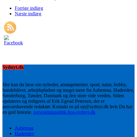
Forrige indlæg
Næste indlæg
Sydnyt.dk
Her kan du læse om nyheder, arrangementer, sport, natur, hobby,
handelslivet, arbejdspladser og meget mere fra Aabenraa, Haderslev,
Sønderborg, Tønder, Danmark og den store vide verden. Siden
opdateres og redigeres af Erik Egvad Petersen, der er
ansvarshavende redaktør. Kontakt os på ep@sydnyt.dk hvis Du har
en god historie.
persondatapolitik-hos-sydnyt-dk
Aabenraa
Haderslev