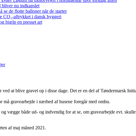
 ved Øster Løgum på motorvejen i nordgående spor torsdag aften
bliver nu indkapslet
e de flotte balloner når de starter
re CO₂-aftrykket i dansk byggeri
g hjælp en presset art
jer
 ved at blive gravet op i disse dage. Det er en del af Tøndermarsk Initiati
rfor må gravearbejde i nærhed af husene foregår med omhu.
 og vægge både ud- og indvendig for at se, om gravearbejde evt. skull
arten af maj måned 2021.