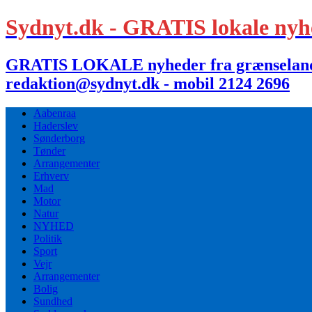
Sydnyt.dk - GRATIS lokale nyh
GRATIS LOKALE nyheder fra grænselandet,
redaktion@sydnyt.dk - mobil 2124 2696
Aabenraa
Haderslev
Sønderborg
Tønder
Arrangementer
Erhverv
Mad
Motor
Natur
NYHED
Politik
Sport
Vejr
Arrangementer
Bolig
Sundhed