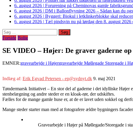
6. august 2026
|
Politiet har lukket tilkørslen til rastepladsen
6. august 2026
|
Forurening på Cheminovas gamle fabriksgrund 
6. august 2026
|
DM i Ballonflyvning 2026 – Sådan kan du også s
6. august 2026
|
Byggeri: Biokul i letklinkerblokke skal reduce
6. august 2026
|
Tæl pindsvin nu på lørdag den 8. august 2026 o
Søg
efter:
Forside
Bolig
SE VIDEO – Højer: De graver gaderne op
EMNER:
gravearbejde i Højer
gravearbejde Møllegade Storegade i Hø
Indlæg af:
Erik Egvad Petersen - ep@sydnyt.dk
9. maj 2021
Tøndermarsk Initiativet – En stor del af gaderne i det idylliske Højer er
stenbelægning og andre steder er en kloak-rør, der udskiftes.
Fælles for de mange gamle huse er, at de er lavet uden sokkel og de
Mange steder starter man med at fotografere ældre bygningers facader
Gravearbejde i Højer på Møllegade/Storegade i st