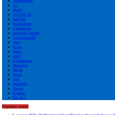
Syddanmark
112
Motor
COVID-19
Sort Sol
Kriminalitet
Uddannelse
Julebyen Tønder
Grænsehandel
Vind
Penge
Miljø
politi
Kongehuset
Shopping
Musik
Debat
Valg
Dødsfald
Haven
Byggeri
Det sker
Populære emner