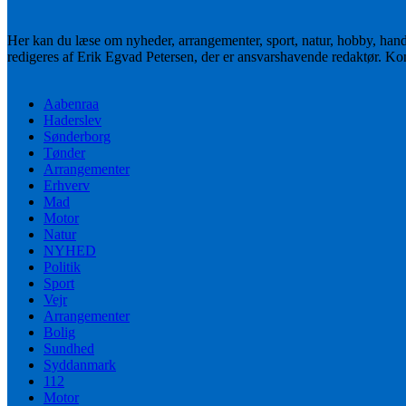
Her kan du læse om nyheder, arrangementer, sport, natur, hobby, han
redigeres af Erik Egvad Petersen, der er ansvarshavende redaktør. K
Aabenraa
Haderslev
Sønderborg
Tønder
Arrangementer
Erhverv
Mad
Motor
Natur
NYHED
Politik
Sport
Vejr
Arrangementer
Bolig
Sundhed
Syddanmark
112
Motor