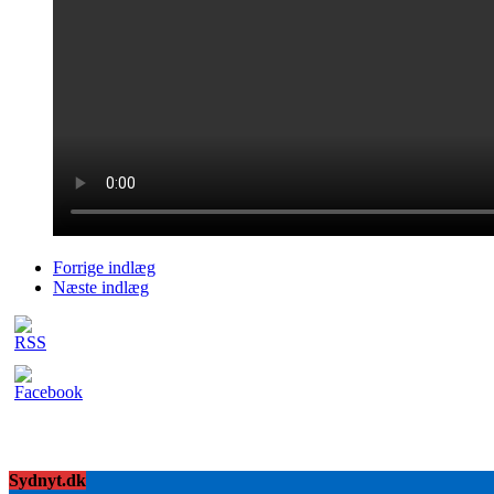
Forrige indlæg
Næste indlæg
Sydnyt.dk