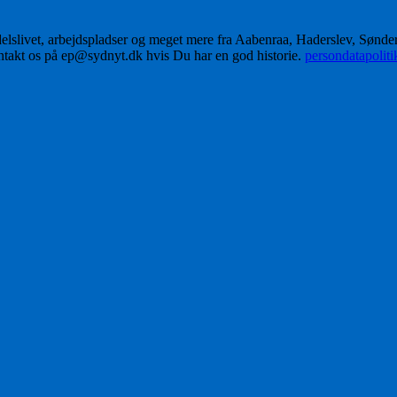
delslivet, arbejdspladser og meget mere fra Aabenraa, Haderslev, Sønd
ontakt os på ep@sydnyt.dk hvis Du har en god historie.
persondatapolit