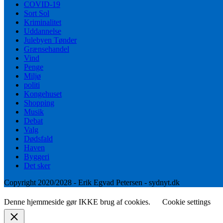
COVID-19
Sort Sol
Kriminalitet
Uddannelse
Julebyen Tønder
Grænsehandel
Vind
Penge
Miljø
politi
Kongehuset
Shopping
Musik
Debat
Valg
Dødsfald
Haven
Byggeri
Det sker
Copyright 2020/2028 - Erik Egvad Petersen - sydnyt.dk
Denne hjemmeside gør IKKE brug af cookies.
Cookie settings