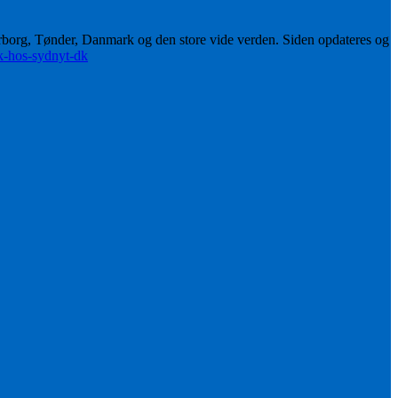
erborg, Tønder, Danmark og den store vide verden. Siden opdateres og
ik-hos-sydnyt-dk