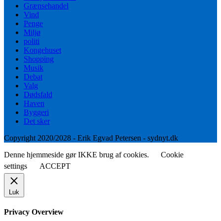
Grænsehandel
Vind
Penge
Miljø
politi
Kongehuset
Shopping
Musik
Debat
Valg
Dødsfald
Haven
Byggeri
Det sker
Copyright 2020/2028 - Erik Egvad Petersen - sydnyt.dk
Denne hjemmeside gør IKKE brug af cookies.
Cookie
settings
ACCEPT
Luk
Privacy Overview