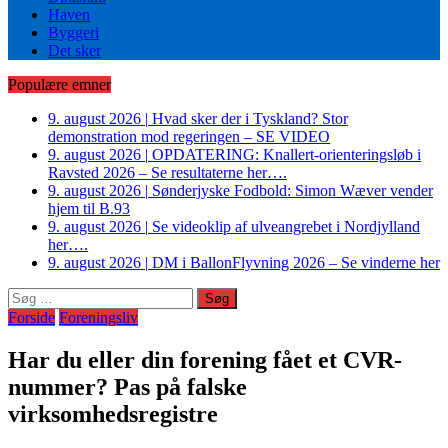
Haven
Byggeri
Det sker
Populære emner
9. august 2026
|
Hvad sker der i Tyskland? Stor
demonstration mod regeringen – SE VIDEO
9. august 2026
|
OPDATERING: Knallert-orienteringsløb i
Ravsted 2026 – Se resultaterne her….
9. august 2026
|
Sønderjyske Fodbold: Simon Wæver vender
hjem til B.93
9. august 2026
|
Se videoklip af ulveangrebet i Nordjylland
her….
9. august 2026
|
DM i BallonFlyvning 2026 – Se vinderne her
Søg
efter:
Forside
Foreningsliv
Har du eller din forening fået et CVR-
nummer? Pas på falske
virksomhedsregistre