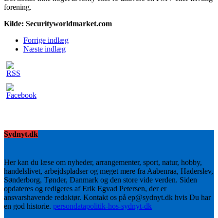
forening.
Kilde: Securityworldmarket.com
Forrige indlæg
Næste indlæg
Sydnyt.dk
Her kan du læse om nyheder, arrangementer, sport, natur, hobby,
handelslivet, arbejdspladser og meget mere fra Aabenraa, Haderslev,
Sønderborg, Tønder, Danmark og den store vide verden. Siden
opdateres og redigeres af Erik Egvad Petersen, der er
ansvarshavende redaktør. Kontakt os på ep@sydnyt.dk hvis Du har
en god historie.
persondatapolitik-hos-sydnyt-dk