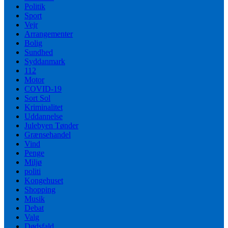
Politik
Sport
Vejr
Arrangementer
Bolig
Sundhed
Syddanmark
112
Motor
COVID-19
Sort Sol
Kriminalitet
Uddannelse
Julebyen Tønder
Grænsehandel
Vind
Penge
Miljø
politi
Kongehuset
Shopping
Musik
Debat
Valg
Dødsfald