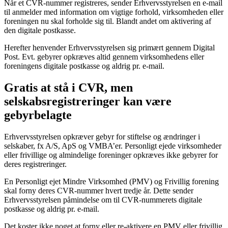
Når et CVR-nummer registreres, sender Erhvervsstyrelsen en e-mail
til anmelder med information om vigtige forhold, virksomheden eller
foreningen nu skal forholde sig til. Blandt andet om aktivering af
den digitale postkasse.
Herefter henvender Erhvervsstyrelsen sig primært gennem Digital
Post. Evt. gebyrer opkræves altid gennem virksomhedens eller
foreningens digitale postkasse og aldrig pr. e-mail.
Gratis at stå i CVR, men
selskabsregistreringer kan være
gebyrbelagte
Erhvervsstyrelsen opkræver gebyr for stiftelse og ændringer i
selskaber, fx A/S, ApS og VMBA’er. Personligt ejede virksomheder
eller frivillige og almindelige foreninger opkræves ikke gebyrer for
deres registreringer.
En Personligt ejet Mindre Virksomhed (PMV) og Frivillig forening
skal forny deres CVR-nummer hvert tredje år. Dette sender
Erhvervsstyrelsen påmindelse om til CVR-nummerets digitale
postkasse og aldrig pr. e-mail.
Det koster ikke noget at forny eller re-aktivere en PMV eller frivillig