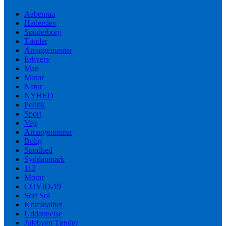
Aabenraa
Haderslev
Sønderborg
Tønder
Arrangementer
Erhverv
Mad
Motor
Natur
NYHED
Politik
Sport
Vejr
Arrangementer
Bolig
Sundhed
Syddanmark
112
Motor
COVID-19
Sort Sol
Kriminalitet
Uddannelse
Julebyen Tønder