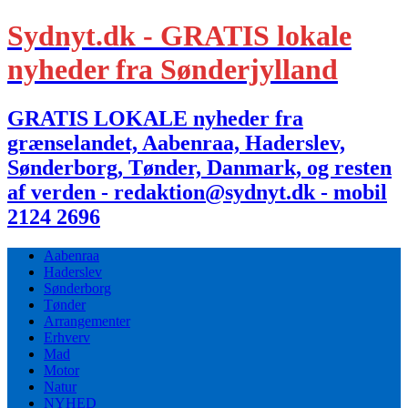
Sydnyt.dk - GRATIS lokale
nyheder fra Sønderjylland
GRATIS LOKALE nyheder fra
grænselandet, Aabenraa, Haderslev,
Sønderborg, Tønder, Danmark, og resten
af verden - redaktion@sydnyt.dk - mobil
2124 2696
Aabenraa
Haderslev
Sønderborg
Tønder
Arrangementer
Erhverv
Mad
Motor
Natur
NYHED