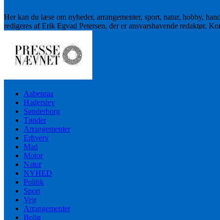
Her kan du læse om nyheder, arrangementer, sport, natur, hobby, han
redigeres af Erik Egvad Petersen, der er ansvarshavende redaktør. K
Aabenraa
Haderslev
Sønderborg
Tønder
Arrangementer
Erhverv
Mad
Motor
Natur
NYHED
Politik
Sport
Vejr
Arrangementer
Bolig