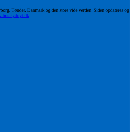
erborg, Tønder, Danmark og den store vide verden. Siden opdateres og
ik-hos-sydnyt-dk