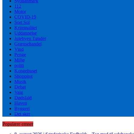
Syddanmark
112
Motor
COVID-19
Sort Sol
Kriminalitet
Uddannelse
Julebyen Tønder
Grænsehandel
Vind
Penge
Miljø
politi
Kongehuset
Shopping
Musik
Debat
Valg
Dødsfald
Haven
Byggeri
Det sker
Populære emner