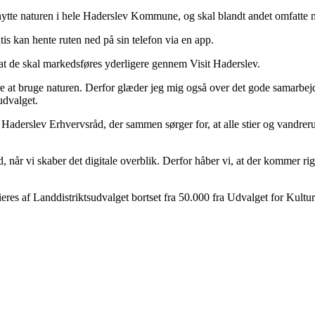
enytte naturen i hele Haderslev Kommune, og skal blandt andet omfatte m
s kan hente ruten ned på sin telefon via en app.
 at de skal markedsføres yderligere gennem Visit Haderslev.
ere at bruge naturen. Derfor glæder jeg mig også over det gode samarbejd
udvalget.
aderslev Erhvervsråd, der sammen sørger for, at alle stier og vandrerut
 når vi skaber det digitale overblik. Derfor håber vi, at der kommer rigti
es af Landdistriktsudvalget bortset fra 50.000 fra Udvalget for Kultur og