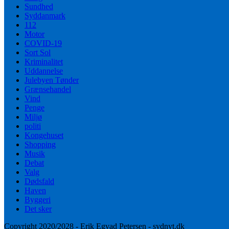
Sundhed
Syddanmark
112
Motor
COVID-19
Sort Sol
Kriminalitet
Uddannelse
Julebyen Tønder
Grænsehandel
Vind
Penge
Miljø
politi
Kongehuset
Shopping
Musik
Debat
Valg
Dødsfald
Haven
Byggeri
Det sker
Copyright 2020/2028 - Erik Egvad Petersen - sydnyt.dk