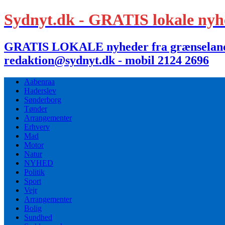
Sydnyt.dk - GRATIS lokale nyh
GRATIS LOKALE nyheder fra grænselandet,
redaktion@sydnyt.dk - mobil 2124 2696
Aabenraa
Haderslev
Sønderborg
Tønder
Arrangementer
Erhverv
Mad
Motor
Natur
NYHED
Politik
Sport
Vejr
Arrangementer
Bolig
Sundhed