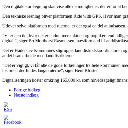
Den digitale kortlægning skal vise alle de muligheder, der er for at b
Den tekniske løsning bliver platformen Ride with GPS. Hvor man grati
Udover selve platformen med ruterne, er det også en del at indsatsen,
”Vi er i en tid, hvor det er endnu mere aktuelt og populært end tidlig
digitalt”, siger Bo Morthorst Rasmussen, næstformand i Landdistrikts
Det er Haderslev Kommunes stigruppe, landdistriktskoordinatoren og H
andet i samarbejde med landdistrikterne.
”Det er vigtigt, vi får alle de gode fortællinger fra hele kommunen med,
historier, der findes langs ruterne”, siger Bent Kloster.
Digitaliseringen koster omkring 165.000 kr. som hovedsageligt finansier
Forrige indlæg
Næste indlæg