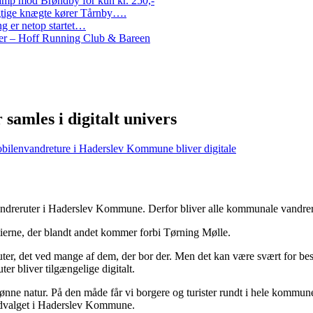
amp mod Brøndby for kun kr. 250,-
Rigtige knægte kører Tårnby….
g er netop startet…
nder – Hoff Running Club & Bareen
amles i digitalt univers
obilen
vandreture i Haderslev Kommune bliver digitale
andreruter i Haderslev Kommune. Derfor bliver alle kommunale vandrerute
erne, der blandt andet kommer forbi Tørning Mølle.
, det ved mange af dem, der bor der. Men det kan være svært for besøg
ter bliver tilgængelige digitalt.
skønne natur. På den måde får vi borgere og turister rundt i hele kommu
tsudvalget i Haderslev Kommune.