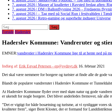
8. august 2026
|
Sønderjyske Fodbold: – Tag med til udebanek
7. august 2026
|
Masser af knallerter i Ravsted fredag aften: 
7. august 2026
|
DM i Ballonflyvning 2026 – Fredagens flyvnin
7. august 2026
|
– Tag med på Social Run i festivaltiden i Tø
7. august 2026
|
Retro-gaming og superhelte indtager Universe
Søg
efter:
Forside
Haderslev
Haderslev Kommune: Vandreruter og stier s
EMNER:
vandrestier i Haderslev Kommune lige til at hente ned på m
Indlæg af:
Erik Egvad Petersen - ep@sydnyt.dk
16. februar 2021
Det skal være nemmere for borgere og turister at finde alle de gode v
Blandt de populære vandreruter i Haderslev Kommune er Tunneldalsti
At Haderslev Kommune flyder over med skøn natur og gode vandreruter
er ukendt for nogle borgere. Det bliver anderledes fremover, når alle ru
”Det er vigtigt for både bosætning og turisme, at vi synliggør vores 
kvaliteter frem”, siger Bent Kloster, der er formand for Landdistrik