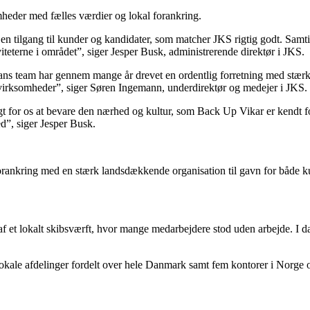
heder med fælles værdier og lokal forankring.
 tilgang til kunder og kandidater, som matcher JKS rigtig godt. Samtid
teterne i området”, siger Jesper Busk, administrerende direktør i JKS.
ans team har gennem mange år drevet en ordentlig forretning med stærke 
e virksomheder”, siger Søren Ingemann, underdirektør og medejer i JKS.
igtigt for os at bevare den nærhed og kultur, som Back Up Vikar er kendt
”, siger Jesper Busk.
rankring med en stærk landsdækkende organisation til gavn for både k
f et lokalt skibsværft, hvor mange medarbejdere stod uden arbejde. I d
 lokale afdelinger fordelt over hele Danmark samt fem kontorer i Norg