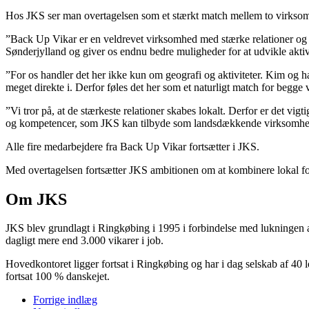
Hos JKS ser man overtagelsen som et stærkt match mellem to virksom
”Back Up Vikar er en veldrevet virksomhed med stærke relationer og en
Sønderjylland og giver os endnu bedre muligheder for at udvikle aktivi
”For os handler det her ikke kun om geografi og aktiviteter. Kim og h
meget direkte i. Derfor føles det her som et naturligt match for begg
”Vi tror på, at de stærkeste relationer skabes lokalt. Derfor er det v
og kompetencer, som JKS kan tilbyde som landsdækkende virksomhed
Alle fire medarbejdere fra Back Up Vikar fortsætter i JKS.
Med overtagelsen fortsætter JKS ambitionen om at kombinere lokal fo
Om JKS
JKS blev grundlagt i Ringkøbing i 1995 i forbindelse med lukningen a
dagligt mere end 3.000 vikarer i job.
Hovedkontoret ligger fortsat i Ringkøbing og har i dag selskab af 40
fortsat 100 % danskejet.
Forrige indlæg