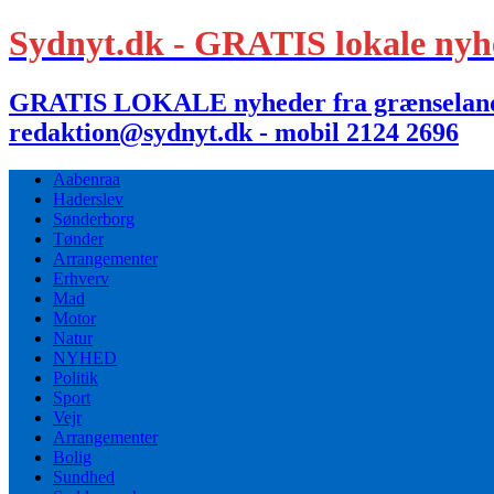
Sydnyt.dk - GRATIS lokale nyh
GRATIS LOKALE nyheder fra grænselandet,
redaktion@sydnyt.dk - mobil 2124 2696
Aabenraa
Haderslev
Sønderborg
Tønder
Arrangementer
Erhverv
Mad
Motor
Natur
NYHED
Politik
Sport
Vejr
Arrangementer
Bolig
Sundhed