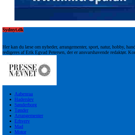
Sydnyt.dk
Her kan du læse om nyheder, arrangementer, sport, natur, hobby, han
redigeres af Erik Egvad Petersen, der er ansvarshavende redaktør. K
Aabenraa
Haderslev
Sønderborg
Tønder
Arrangementer
Erhverv
Mad
Motor