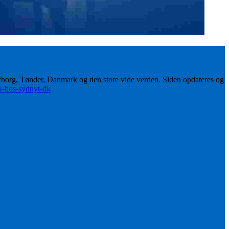
erborg, Tønder, Danmark og den store vide verden. Siden opdateres og
ik-hos-sydnyt-dk