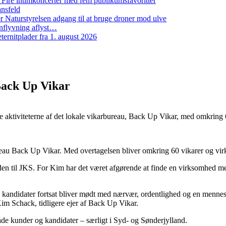
: Fire intimkoncerter med fem publikumsfavoritter
ansfeld
 Naturstyrelsen adgang til at bruge droner mod ulve
nflyvning aflyst…
ernitplader fra 1. august 2026
Back Up Vikar
ge aktiviteterne af det lokale vikarbureau, Back Up Vikar, med omkring 
ureau Back Up Vikar. Med overtagelsen bliver omkring 60 vikarer og vi
en til JKS. For Kim har det været afgørende at finde en virksomhed me
g kandidater fortsat bliver mødt med nærvær, ordentlighed og en mennesk
Kim Schack, tidligere ejer af Back Up Vikar.
de kunder og kandidater – særligt i Syd- og Sønderjylland.