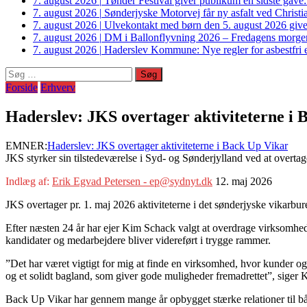
7. august 2026
|
Tønder Festival giver publikum en sidste gave
7. august 2026
|
Sønderjyske Motorvej får ny asfalt ved Christi
7. august 2026
|
Ulvekontakt med børn den 5. august 2026 giver
7. august 2026
|
DM i Ballonflyvning 2026 – Fredagens morge
7. august 2026
|
Haderslev Kommune: Nye regler for asbestfri et
Søg
efter:
Forside
Erhverv
Haderslev: JKS overtager aktiviteterne i 
EMNER:
Haderslev: JKS overtager aktiviteterne i Back Up Vikar
JKS styrker sin tilstedeværelse i Syd- og Sønderjylland ved at overta
Indlæg af:
Erik Egvad Petersen - ep@sydnyt.dk
12. maj 2026
JKS overtager pr. 1. maj 2026 aktiviteterne i det sønderjyske vikarb
Efter næsten 24 år har ejer Kim Schack valgt at overdrage virksomhed
kandidater og medarbejdere bliver videreført i trygge rammer.
”Det har været vigtigt for mig at finde en virksomhed, hvor kunder o
og et solidt bagland, som giver gode muligheder fremadrettet”, siger 
Back Up Vikar har gennem mange år opbygget stærke relationer til bå