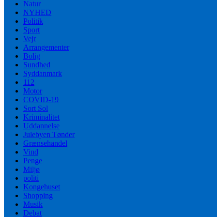
Natur
NYHED
Politik
Sport
Vejr
Arrangementer
Bolig
Sundhed
Syddanmark
112
Motor
COVID-19
Sort Sol
Kriminalitet
Uddannelse
Julebyen Tønder
Grænsehandel
Vind
Penge
Miljø
politi
Kongehuset
Shopping
Musik
Debat