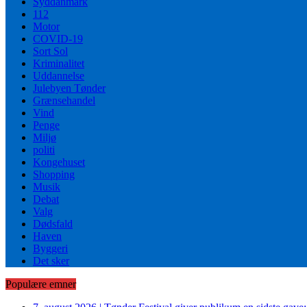
Syddanmark
112
Motor
COVID-19
Sort Sol
Kriminalitet
Uddannelse
Julebyen Tønder
Grænsehandel
Vind
Penge
Miljø
politi
Kongehuset
Shopping
Musik
Debat
Valg
Dødsfald
Haven
Byggeri
Det sker
Populære emner