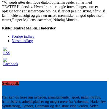
”Vi værdsætter den gode dialog og samarbejde, vi har med
TEATERHaderslev. Hvert år er der nogle forestillinger, som er
oplagte for os at samarbejde om, og så er det jo altid skønt, når vi så
kan melde udsolgt og give en masse mennesker en god oplevelse i
teatret,” siger Møllens teaterchef, Nikolaj Mineka.
Kilde: Teatret Møllen, Haderslev
Forrige indlæg
Næste indlæg
Sydnyt.dk
Her kan du læse om nyheder, arrangementer, sport, natur, hobby,
handelslivet, arbejdspladser og meget mere fra Aabenraa, Haderslev,
Sønderborg, Tønder, Danmark og den store vide verden. Siden