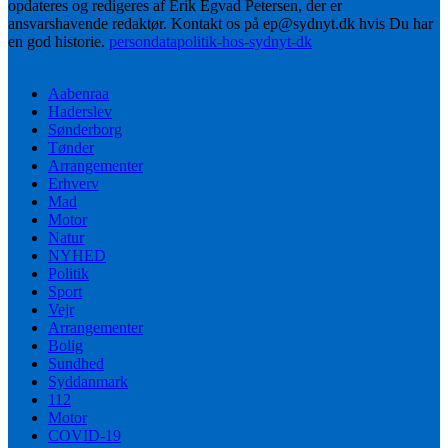
opdateres og redigeres af Erik Egvad Petersen, der er
ansvarshavende redaktør. Kontakt os på ep@sydnyt.dk hvis Du har
en god historie.
persondatapolitik-hos-sydnyt-dk
Aabenraa
Haderslev
Sønderborg
Tønder
Arrangementer
Erhverv
Mad
Motor
Natur
NYHED
Politik
Sport
Vejr
Arrangementer
Bolig
Sundhed
Syddanmark
112
Motor
COVID-19