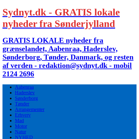
Sydnyt.dk - GRATIS lokale
nyheder fra Sønderjylland
GRATIS LOKALE nyheder fra
grænselandet, Aabenraa, Haderslev,
Sønderborg, Tønder, Danmark, og resten
af verden - redaktion@sydnyt.dk - mobil
2124 2696
Aabenraa
Haderslev
Sønderborg
Tønder
Arrangementer
Erhverv
Mad
Motor
Natur
NYHED