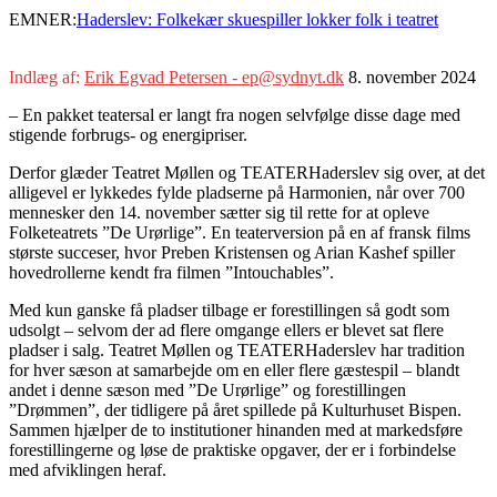
EMNER:
Haderslev: Folkekær skuespiller lokker folk i teatret
Indlæg af:
Erik Egvad Petersen - ep@sydnyt.dk
8. november 2024
– En pakket teatersal er langt fra nogen selvfølge disse dage med
stigende forbrugs- og energipriser.
Derfor glæder Teatret Møllen og TEATERHaderslev sig over, at det
alligevel er lykkedes fylde pladserne på Harmonien, når over 700
mennesker den 14. november sætter sig til rette for at opleve
Folketeatrets ”De Urørlige”. En teaterversion på en af fransk films
største succeser, hvor Preben Kristensen og Arian Kashef spiller
hovedrollerne kendt fra filmen ”Intouchables”.
Med kun ganske få pladser tilbage er forestillingen så godt som
udsolgt – selvom der ad flere omgange ellers er blevet sat flere
pladser i salg. Teatret Møllen og TEATERHaderslev har tradition
for hver sæson at samarbejde om en eller flere gæstespil – blandt
andet i denne sæson med ”De Urørlige” og forestillingen
”Drømmen”, der tidligere på året spillede på Kulturhuset Bispen.
Sammen hjælper de to institutioner hinanden med at markedsføre
forestillingerne og løse de praktiske opgaver, der er i forbindelse
med afviklingen heraf.