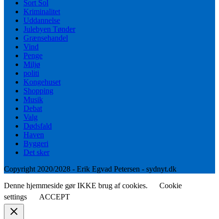
Sort Sol
Kriminalitet
Uddannelse
Julebyen Tønder
Grænsehandel
Vind
Penge
Miljø
politi
Kongehuset
Shopping
Musik
Debat
Valg
Dødsfald
Haven
Byggeri
Det sker
Copyright 2020/2028 - Erik Egvad Petersen - sydnyt.dk
Denne hjemmeside gør IKKE brug af cookies.
Cookie
settings
ACCEPT