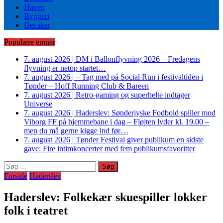
Haven
Byggeri
Det sker
Populære emner
7. august 2026
|
DM i Ballonflyvning 2026 – Fredagens
flyvning er netop startet…
7. august 2026
|
– Tag med på Social Run i festivaltiden i
Tønder – Hoff Running Club & Bareen
7. august 2026
|
Retro-gaming og superhelte indtager
Universe
7. august 2026
|
Haderslev: Sønderjyske Fodbold spiller mod
Viborg FF på hjemmebane i dag – Fløjten lyder kl. 19.00 –
men du må gerne kigge ind før…
7. august 2026
|
Tønder Festival giver publikum en sidste
gave: Fire intimkoncerter med fem publikumsfavoritter
Søg
efter:
Forside
Haderslev
Haderslev: Folkekær skuespiller lokker
folk i teatret