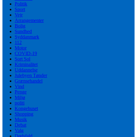
Politik
Sport
Vejr
Arrangementer
Bolig
Sundhed
Syddanmark
112
Motor
COVID-19
Sort Sol
Kriminalitet
Uddannelse
Julebyen Tønder
Grænsehandel
Vind
Penge
Miljø
politi
Kongehuset
Shopping
Musik
Debat
Valg
Dødsfald