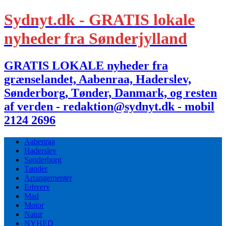
Sydnyt.dk - GRATIS lokale
nyheder fra Sønderjylland
GRATIS LOKALE nyheder fra
grænselandet, Aabenraa, Haderslev,
Sønderborg, Tønder, Danmark, og resten
af verden - redaktion@sydnyt.dk - mobil
2124 2696
Aabenraa
Haderslev
Sønderborg
Tønder
Arrangementer
Erhverv
Mad
Motor
Natur
NYHED