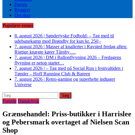
Haven
Byggeri
Det sker
Populære emner
8. august 2026
|
Sønderjyske Fodbold: – Tag med til
udebanekamp mod Brøndby for kun kr. 250,-
7. august 2026
|
Masser af knallerter i Ravsted fredag aften:
Rigtige knægte kører Tårnby….
7. august 2026
|
DM i Ballonflyvning 2026 – Fredagens
flyvning er netop startet…
7. august 2026
|
– Tag med på Social Run i festivaltiden i
Tønder – Hoff Running Club & Bareen
7. august 2026
|
Retro-gaming og superhelte indtager
Universe
Søg
efter:
Forside
Dansk/tysk
Grænsehandel: Priss-butikker i Harrislee
og Pebersmark overtaget af Nielsen Scan
Shop