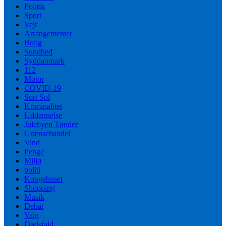
Politik
Sport
Vejr
Arrangementer
Bolig
Sundhed
Syddanmark
112
Motor
COVID-19
Sort Sol
Kriminalitet
Uddannelse
Julebyen Tønder
Grænsehandel
Vind
Penge
Miljø
politi
Kongehuset
Shopping
Musik
Debat
Valg
Dødsfald