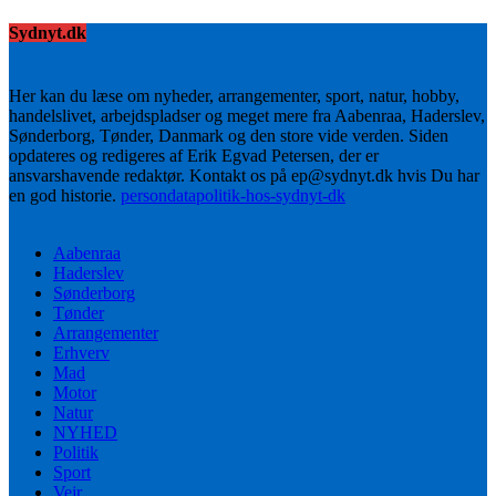
Sydnyt.dk
Her kan du læse om nyheder, arrangementer, sport, natur, hobby,
handelslivet, arbejdspladser og meget mere fra Aabenraa, Haderslev,
Sønderborg, Tønder, Danmark og den store vide verden. Siden
opdateres og redigeres af Erik Egvad Petersen, der er
ansvarshavende redaktør. Kontakt os på ep@sydnyt.dk hvis Du har
en god historie.
persondatapolitik-hos-sydnyt-dk
Aabenraa
Haderslev
Sønderborg
Tønder
Arrangementer
Erhverv
Mad
Motor
Natur
NYHED
Politik
Sport
Vejr