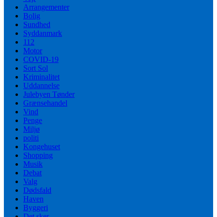
Arrangementer
Bolig
Sundhed
Syddanmark
112
Motor
COVID-19
Sort Sol
Kriminalitet
Uddannelse
Julebyen Tønder
Grænsehandel
Vind
Penge
Miljø
politi
Kongehuset
Shopping
Musik
Debat
Valg
Dødsfald
Haven
Byggeri
Det sker