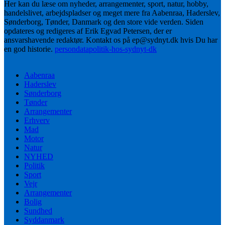
Her kan du læse om nyheder, arrangementer, sport, natur, hobby,
handelslivet, arbejdspladser og meget mere fra Aabenraa, Haderslev,
Sønderborg, Tønder, Danmark og den store vide verden. Siden
opdateres og redigeres af Erik Egvad Petersen, der er
ansvarshavende redaktør. Kontakt os på ep@sydnyt.dk hvis Du har
en god historie.
persondatapolitik-hos-sydnyt-dk
Aabenraa
Haderslev
Sønderborg
Tønder
Arrangementer
Erhverv
Mad
Motor
Natur
NYHED
Politik
Sport
Vejr
Arrangementer
Bolig
Sundhed
Syddanmark