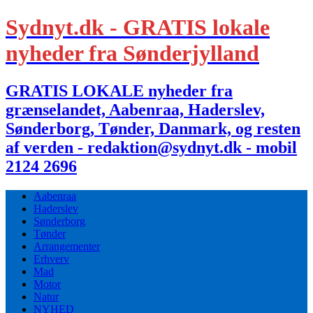
Sydnyt.dk - GRATIS lokale
nyheder fra Sønderjylland
GRATIS LOKALE nyheder fra
grænselandet, Aabenraa, Haderslev,
Sønderborg, Tønder, Danmark, og resten
af verden - redaktion@sydnyt.dk - mobil
2124 2696
Aabenraa
Haderslev
Sønderborg
Tønder
Arrangementer
Erhverv
Mad
Motor
Natur
NYHED