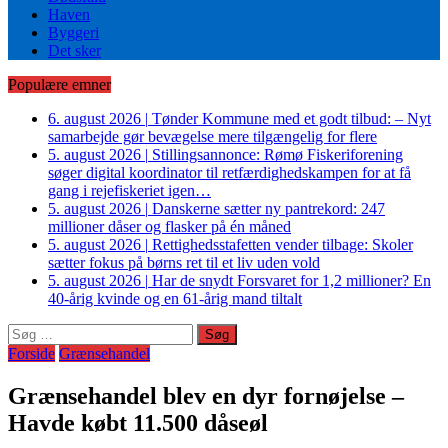
Haven
Byggeri
Det sker
Populære emner
6. august 2026
|
Tønder Kommune med et godt tilbud: – Nyt
samarbejde gør bevægelse mere tilgængelig for flere
5. august 2026
|
Stillingsannonce: Rømø Fiskeriforening
søger digital koordinator til retfærdighedskampen for at få
gang i rejefiskeriet igen…
5. august 2026
|
Danskerne sætter ny pantrekord: 247
millioner dåser og flasker på én måned
5. august 2026
|
Rettighedsstafetten vender tilbage: Skoler
sætter fokus på børns ret til et liv uden vold
5. august 2026
|
Har de snydt Forsvaret for 1,2 millioner? En
40-årig kvinde og en 61-årig mand tiltalt
Søg
efter:
Forside
Grænsehandel
Grænsehandel blev en dyr fornøjelse –
Havde købt 11.500 dåseøl