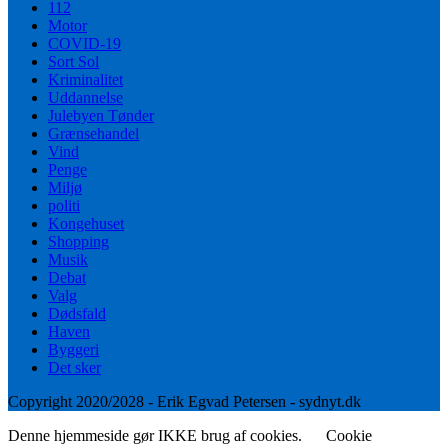
112
Motor
COVID-19
Sort Sol
Kriminalitet
Uddannelse
Julebyen Tønder
Grænsehandel
Vind
Penge
Miljø
politi
Kongehuset
Shopping
Musik
Debat
Valg
Dødsfald
Haven
Byggeri
Det sker
Copyright 2020/2028 - Erik Egvad Petersen - sydnyt.dk
Denne hjemmeside gør IKKE brug af cookies.
Cookie