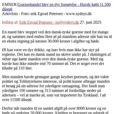
EMNER:
Grænsehandel blev en dyr fornøjelse - Havde købt 11.500
dåseøl
Arkivfoto - Foto: erik Egvad Petersen - www.sydnyt.dk
Indlæg af:
Erik Egvad Petersen - ep@sydnyt.dk
27. juni 2025
En mand blev stoppet ved den dansk-tyske grænse med for mange
øl, og sammen med endnu flere øl på mandens adresse står han nu til
en ekstra regning på næsten 30.000 kroner i afgifter og bøde.
Øl kan være en dyr drikke, og især hvis man ikke har styr på
reglerne. Det kan en dansk mand nu skrive under på. I slutningen af
sidste uge kørte manden over den dansk-tyske grænse. Med sig
havde han ikke mindre end 70 rammer øl. Det er noget over det
tilladte på 110 liter.
Men manden havde gentagne gange krydset grænsen, og det vakte
politiet og Toldstyrelsens interesse, så politi kunne aflægge manden
et besøg på sin adresse for yderligere ransagning. Her fandt man
yderligere 100 rammer og 313 rammer øl forskellige steder på
adressen – vel at mærke øl, som var importeret fra Tyskland. I alt
over 11500 dåseøl.
Derfor står manden til en samlet afgift på over 8000 kroner og en
bøde på omkring 20.000 kroner. Afgiften er beregnet og udstedt af