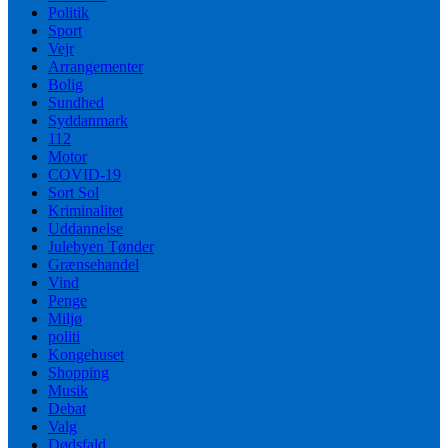
Politik
Sport
Vejr
Arrangementer
Bolig
Sundhed
Syddanmark
112
Motor
COVID-19
Sort Sol
Kriminalitet
Uddannelse
Julebyen Tønder
Grænsehandel
Vind
Penge
Miljø
politi
Kongehuset
Shopping
Musik
Debat
Valg
Dødsfald