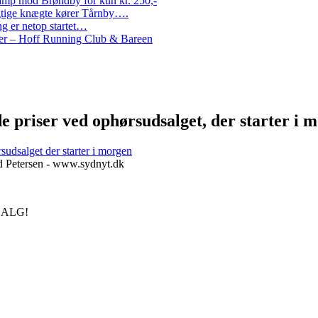
amp mod Brøndby for kun kr. 250,-
Rigtige knægte kører Tårnby….
g er netop startet…
nder – Hoff Running Club & Bareen
e priser ved ophørsudsalget, der starter i 
sudsalget der starter i morgen
ad Petersen - www.sydnyt.dk
SALG!