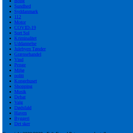
Bolig
Sundhed
Syddanmark
112
Motor
COVID-19
Sort Sol
Kriminalitet
Uddannelse
Julebyen Tønder
Grænsehandel
Vind
Penge
Miljø
politi
Kongehuset
Shopping
Musik
Debat
Valg
Dødsfald
Haven
Byggeri
Det sker