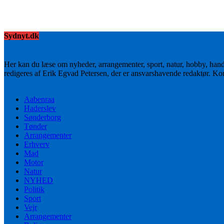
Sydnyt.dk
Her kan du læse om nyheder, arrangementer, sport, natur, hobby, han
redigeres af Erik Egvad Petersen, der er ansvarshavende redaktør. K
Aabenraa
Haderslev
Sønderborg
Tønder
Arrangementer
Erhverv
Mad
Motor
Natur
NYHED
Politik
Sport
Vejr
Arrangementer