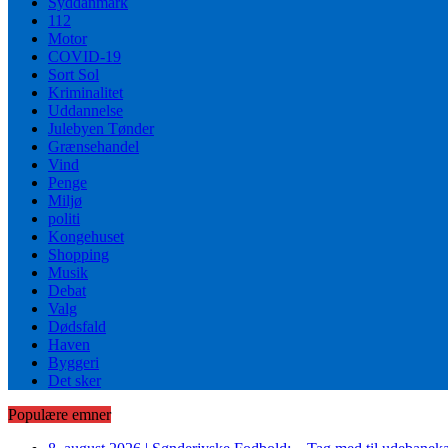
Syddanmark
112
Motor
COVID-19
Sort Sol
Kriminalitet
Uddannelse
Julebyen Tønder
Grænsehandel
Vind
Penge
Miljø
politi
Kongehuset
Shopping
Musik
Debat
Valg
Dødsfald
Haven
Byggeri
Det sker
Populære emner