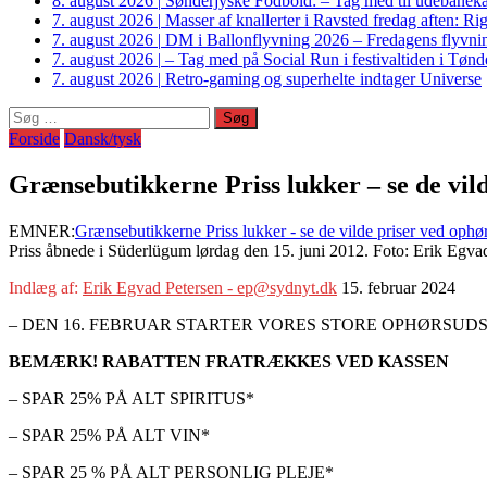
8. august 2026
|
Sønderjyske Fodbold: – Tag med til udebanek
7. august 2026
|
Masser af knallerter i Ravsted fredag aften: 
7. august 2026
|
DM i Ballonflyvning 2026 – Fredagens flyvnin
7. august 2026
|
– Tag med på Social Run i festivaltiden i Tø
7. august 2026
|
Retro-gaming og superhelte indtager Universe
Søg
efter:
Forside
Dansk/tysk
Grænsebutikkerne Priss lukker – se de vild
EMNER:
Grænsebutikkerne Priss lukker - se de vilde priser ved ophør
Priss åbnede i Süderlügum lørdag den 15. juni 2012. Foto: Erik Egv
Indlæg af:
Erik Egvad Petersen - ep@sydnyt.dk
15. februar 2024
– DEN 16. FEBRUAR STARTER VORES STORE OPHØRSUD
BEMÆRK! RABATTEN FRATRÆKKES VED KASSEN
– SPAR 25% PÅ ALT SPIRITUS*
– SPAR 25% PÅ ALT VIN*
–
SPAR 25 % PÅ ALT PERSONLIG PLEJE*