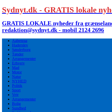
Sydnyt.dk - GRATIS lokale nyh
GRATIS LOKALE nyheder fra grænselandet,
redaktion@sydnyt.dk - mobil 2124 2696
Aabenraa
Haderslev
Sønderborg
Tønder
Arrangementer
Erhverv
Mad
Motor
Natur
NYHED
Politik
Sport
Vejr
Arrangementer
Bolig
Sundhed