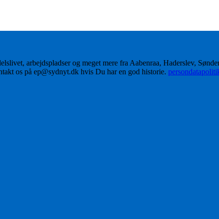
delslivet, arbejdspladser og meget mere fra Aabenraa, Haderslev, Sønd
ontakt os på ep@sydnyt.dk hvis Du har en god historie.
persondatapolit