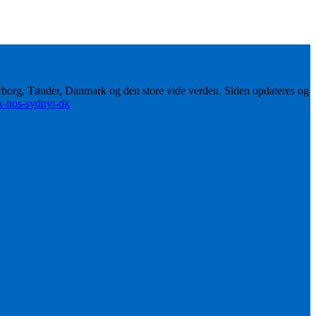
erborg, Tønder, Danmark og den store vide verden. Siden opdateres og
ik-hos-sydnyt-dk