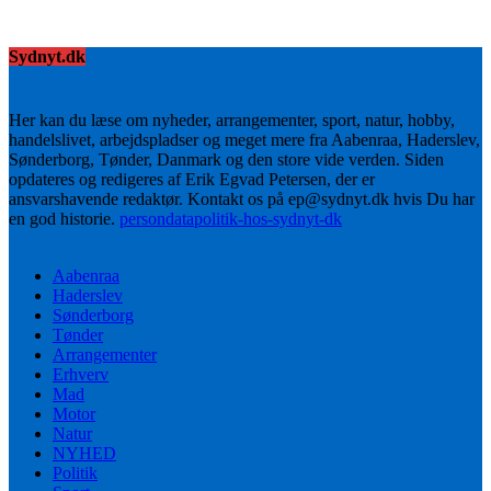
Sydnyt.dk
Her kan du læse om nyheder, arrangementer, sport, natur, hobby,
handelslivet, arbejdspladser og meget mere fra Aabenraa, Haderslev,
Sønderborg, Tønder, Danmark og den store vide verden. Siden
opdateres og redigeres af Erik Egvad Petersen, der er
ansvarshavende redaktør. Kontakt os på ep@sydnyt.dk hvis Du har
en god historie.
persondatapolitik-hos-sydnyt-dk
Aabenraa
Haderslev
Sønderborg
Tønder
Arrangementer
Erhverv
Mad
Motor
Natur
NYHED
Politik