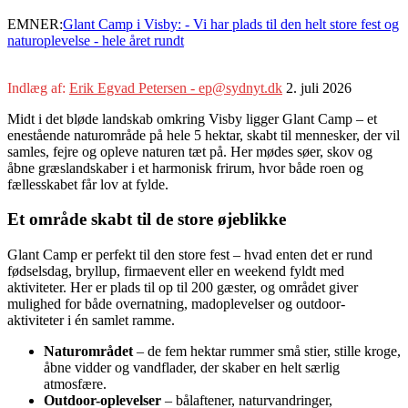
EMNER:
Glant Camp i Visby: - Vi har plads til den helt store fest og
naturoplevelse - hele året rundt
Indlæg af:
Erik Egvad Petersen - ep@sydnyt.dk
2. juli 2026
Midt i det bløde landskab omkring Visby ligger Glant Camp – et
enestående naturområde på hele 5 hektar, skabt til mennesker, der vil
samles, fejre og opleve naturen tæt på. Her mødes søer, skov og
åbne græslandskaber i et harmonisk frirum, hvor både roen og
fællesskabet får lov at fylde.
Et område skabt til de store øjeblikke
Glant Camp er perfekt til den store fest – hvad enten det er rund
fødselsdag, bryllup, firmaevent eller en weekend fyldt med
aktiviteter. Her er plads til op til 200 gæster, og området giver
mulighed for både overnatning, madoplevelser og outdoor-
aktiviteter i én samlet ramme.
Naturområdet
– de fem hektar rummer små stier, stille kroge,
åbne vidder og vandflader, der skaber en helt særlig
atmosfære.
Outdoor-oplevelser
– bålaftener, naturvandringer,