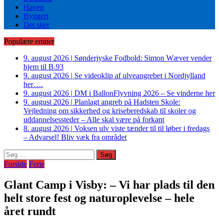
Haven
Byggeri
Det sker
Populære emner
9. august 2026
|
Sønderjyske Fodbold: Simon Wæver vender
hjem til B.93
9. august 2026
|
Se videoklip af ulveangrebet i Nordjylland
her….
9. august 2026
|
DM i BallonFlyvning 2026 – Se vinderne her
9. august 2026
|
Planlagt angreb på Hadsten Skole:
Vejledning om sikkerhed og kriseberedskab til skoler og
uddannelsessteder – Alle skal være på forkant
8. august 2026
|
Voksen ulv viste tænder til til løber i fredags
– Advarsel! Bliv væk fra området
Søg
efter:
Forside
Ferie
Glant Camp i Visby: – Vi har plads til den
helt store fest og naturoplevelse – hele
året rundt