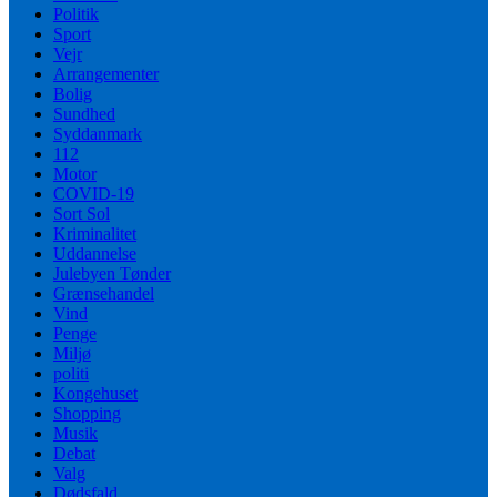
Politik
Sport
Vejr
Arrangementer
Bolig
Sundhed
Syddanmark
112
Motor
COVID-19
Sort Sol
Kriminalitet
Uddannelse
Julebyen Tønder
Grænsehandel
Vind
Penge
Miljø
politi
Kongehuset
Shopping
Musik
Debat
Valg
Dødsfald