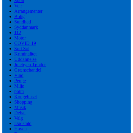
Sport
Vejr
Arrangementer
Bolig
Sundhed
Syddanmark
112
Motor
COVID-19
Sort Sol
Kriminalitet
Uddannelse
Julebyen Tønder
Grænsehandel
Vind
Penge
Miljø
politi
Kongehuset
Shopping
Musik
Debat
Valg
Dødsfald
Haven