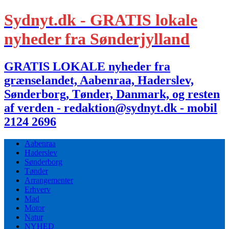
Sydnyt.dk - GRATIS lokale
nyheder fra Sønderjylland
GRATIS LOKALE nyheder fra
grænselandet, Aabenraa, Haderslev,
Sønderborg, Tønder, Danmark, og resten
af verden - redaktion@sydnyt.dk - mobil
2124 2696
Aabenraa
Haderslev
Sønderborg
Tønder
Arrangementer
Erhverv
Mad
Motor
Natur
NYHED