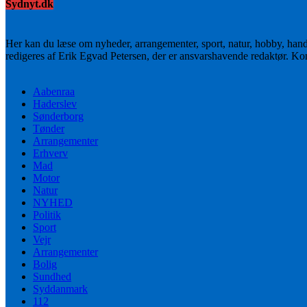
Sydnyt.dk
Her kan du læse om nyheder, arrangementer, sport, natur, hobby, han
redigeres af Erik Egvad Petersen, der er ansvarshavende redaktør. K
Aabenraa
Haderslev
Sønderborg
Tønder
Arrangementer
Erhverv
Mad
Motor
Natur
NYHED
Politik
Sport
Vejr
Arrangementer
Bolig
Sundhed
Syddanmark
112