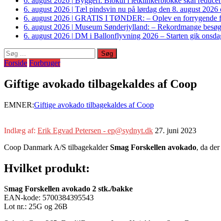
6. august 2026
|
Byggeri: Biokul i letklinkerblokke skal reduce
6. august 2026
|
Tæl pindsvin nu på lørdag den 8. august 2026 o
6. august 2026
|
GRATIS I TØNDER: – Oplev en forrygende fo
6. august 2026
|
Museum Sønderjylland: – Rekordmange besøgte G
6. august 2026
|
DM i Ballonflyvning 2026 – Starten gik onsdag
Søg
efter:
Forside
Forbruger
Giftige avokado tilbagekaldes af Coop
EMNER:
Giftige avokado tilbagekaldes af Coop
Indlæg af:
Erik Egvad Petersen - ep@sydnyt.dk
27. juni 2023
Coop Danmark A/S tilbagekalder
Smag Forskellen avokado
, da der
Hvilket produkt:
S
mag Forskellen avokado 2 stk./bakke
EAN-kode: 5700384395543
Lot nr.: 25G og 26B