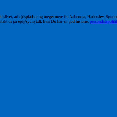
delslivet, arbejdspladser og meget mere fra Aabenraa, Haderslev, Sønd
ontakt os på ep@sydnyt.dk hvis Du har en god historie.
persondatapolit