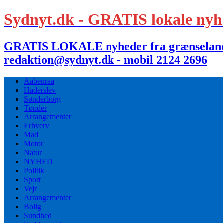
Sydnyt.dk - GRATIS lokale nyh
GRATIS LOKALE nyheder fra grænselandet,
redaktion@sydnyt.dk - mobil 2124 2696
Aabenraa
Haderslev
Sønderborg
Tønder
Arrangementer
Erhverv
Mad
Motor
Natur
NYHED
Politik
Sport
Vejr
Arrangementer
Bolig
Sundhed