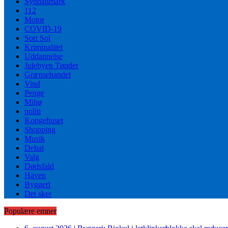
Syddanmark
112
Motor
COVID-19
Sort Sol
Kriminalitet
Uddannelse
Julebyen Tønder
Grænsehandel
Vind
Penge
Miljø
politi
Kongehuset
Shopping
Musik
Debat
Valg
Dødsfald
Haven
Byggeri
Det sker
Populære emner