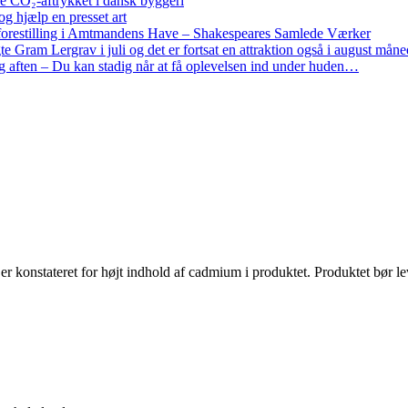
re CO₂-aftrykket i dansk byggeri
g hjælp en presset art
restilling i Amtmandens Have – Shakespeares Samlede Værker
ram Lergrav i juli og det er fortsat en attraktion også i august måne
 aften – Du kan stadig når at få oplevelsen ind under huden…
 er konstateret for højt indhold af cadmium i produktet. Produktet bør lev