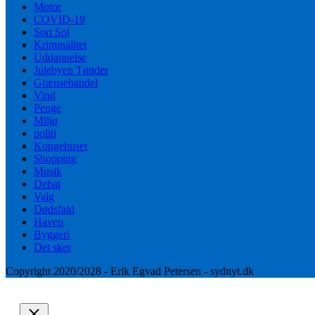
Motor
COVID-19
Sort Sol
Kriminalitet
Uddannelse
Julebyen Tønder
Grænsehandel
Vind
Penge
Miljø
politi
Kongehuset
Shopping
Musik
Debat
Valg
Dødsfald
Haven
Byggeri
Det sker
Copyright 2020/2028 - Erik Egvad Petersen - sydnyt.dk