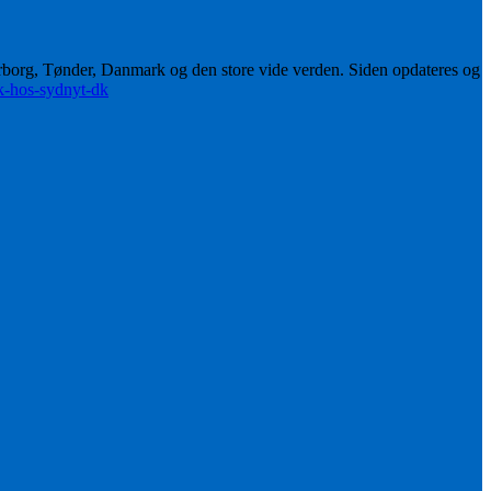
erborg, Tønder, Danmark og den store vide verden. Siden opdateres og
ik-hos-sydnyt-dk