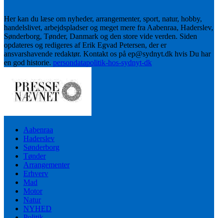
Her kan du læse om nyheder, arrangementer, sport, natur, hobby,
handelslivet, arbejdspladser og meget mere fra Aabenraa, Haderslev,
Sønderborg, Tønder, Danmark og den store vide verden. Siden
opdateres og redigeres af Erik Egvad Petersen, der er
ansvarshavende redaktør. Kontakt os på ep@sydnyt.dk hvis Du har
en god historie.
persondatapolitik-hos-sydnyt-dk
Aabenraa
Haderslev
Sønderborg
Tønder
Arrangementer
Erhverv
Mad
Motor
Natur
NYHED
Politik