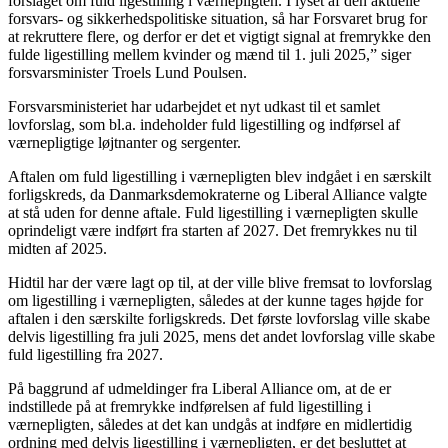
forslaget om fuld ligestilling i værnepligten. I lyset af den aktuelle
forsvars- og sikkerhedspolitiske situation, så har Forsvaret brug for
at rekruttere flere, og derfor er det et vigtigt signal at fremrykke den
fulde ligestilling mellem kvinder og mænd til 1. juli 2025,” siger
forsvarsminister Troels Lund Poulsen.
Forsvarsministeriet har udarbejdet et nyt udkast til et samlet
lovforslag, som bl.a. indeholder fuld ligestilling og indførsel af
værnepligtige løjtnanter og sergenter.
Aftalen om fuld ligestilling i værnepligten blev indgået i en særskilt
forligskreds, da Danmarksdemokraterne og Liberal Alliance valgte
at stå uden for denne aftale. Fuld ligestilling i værnepligten skulle
oprindeligt være indført fra starten af 2027. Det fremrykkes nu til
midten af 2025.
Hidtil har der være lagt op til, at der ville blive fremsat to lovforslag
om ligestilling i værnepligten, således at der kunne tages højde for
aftalen i den særskilte forligskreds. Det første lovforslag ville skabe
delvis ligestilling fra juli 2025, mens det andet lovforslag ville skabe
fuld ligestilling fra 2027.
På baggrund af udmeldinger fra Liberal Alliance om, at de er
indstillede på at fremrykke indførelsen af fuld ligestilling i
værnepligten, således at det kan undgås at indføre en midlertidig
ordning med delvis ligestilling i værnepligten, er det besluttet at