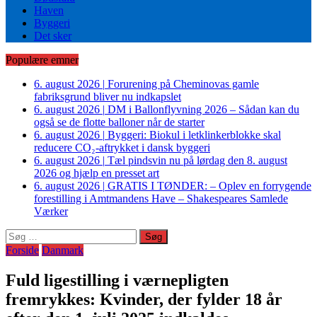
Haven
Byggeri
Det sker
Populære emner
6. august 2026
|
Forurening på Cheminovas gamle
fabriksgrund bliver nu indkapslet
6. august 2026
|
DM i Ballonflyvning 2026 – Sådan kan du
også se de flotte balloner når de starter
6. august 2026
|
Byggeri: Biokul i letklinkerblokke skal
reducere CO₂-aftrykket i dansk byggeri
6. august 2026
|
Tæl pindsvin nu på lørdag den 8. august
2026 og hjælp en presset art
6. august 2026
|
GRATIS I TØNDER: – Oplev en forrygende
forestilling i Amtmandens Have – Shakespeares Samlede
Værker
Søg
efter:
Forside
Danmark
Fuld ligestilling i værnepligten
fremrykkes: Kvinder, der fylder 18 år