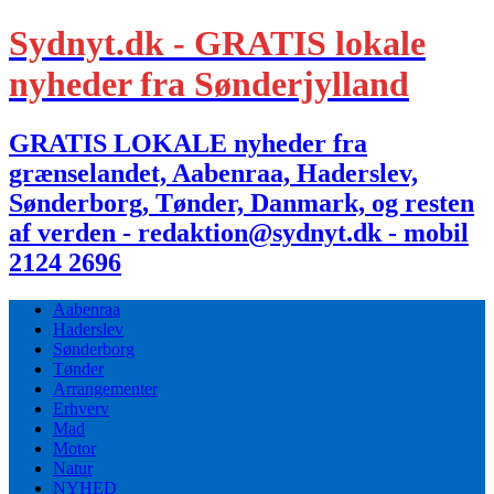
Sydnyt.dk - GRATIS lokale
nyheder fra Sønderjylland
GRATIS LOKALE nyheder fra
grænselandet, Aabenraa, Haderslev,
Sønderborg, Tønder, Danmark, og resten
af verden - redaktion@sydnyt.dk - mobil
2124 2696
Aabenraa
Haderslev
Sønderborg
Tønder
Arrangementer
Erhverv
Mad
Motor
Natur
NYHED