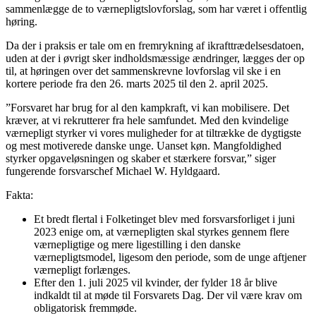
sammenlægge de to værnepligtslovforslag, som har været i offentlig
høring.
Da der i praksis er tale om en fremrykning af ikrafttrædelsesdatoen,
uden at der i øvrigt sker indholdsmæssige ændringer, lægges der op
til, at høringen over det sammenskrevne lovforslag vil ske i en
kortere periode fra den 26. marts 2025 til den 2. april 2025.
”Forsvaret har brug for al den kampkraft, vi kan mobilisere. Det
kræver, at vi rekrutterer fra hele samfundet. Med den kvindelige
værnepligt styrker vi vores muligheder for at tiltrække de dygtigste
og mest motiverede danske unge. Uanset køn. Mangfoldighed
styrker opgaveløsningen og skaber et stærkere forsvar,” siger
fungerende forsvarschef Michael W. Hyldgaard.
Fakta:
Et bredt flertal i Folketinget blev med forsvarsforliget i juni
2023 enige om, at værnepligten skal styrkes gennem flere
værnepligtige og mere ligestilling i den danske
værnepligtsmodel, ligesom den periode, som de unge aftjener
værnepligt forlænges.
Efter den 1. juli 2025 vil kvinder, der fylder 18 år blive
indkaldt til at møde til Forsvarets Dag. Der vil være krav om
obligatorisk fremmøde.