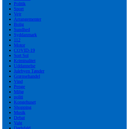
Politik
Sport
Vejr
Arrangementer
Bolig
Sundhed
Syddanmark
112
Motor
COVID-19
Sort Sol
Kriminalitet
Uddannelse
Julebyen Tønder
Grænsehandel
Vind
Penge
Miljø
politi
Kongehuset
Shopping
Musik
Debat
Valg
Dødsfald