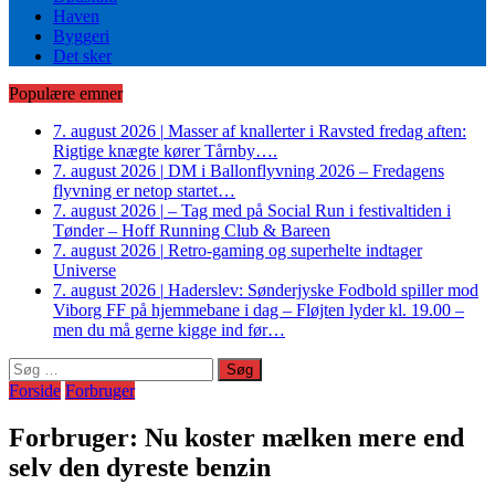
Haven
Byggeri
Det sker
Populære emner
7. august 2026
|
Masser af knallerter i Ravsted fredag aften:
Rigtige knægte kører Tårnby….
7. august 2026
|
DM i Ballonflyvning 2026 – Fredagens
flyvning er netop startet…
7. august 2026
|
– Tag med på Social Run i festivaltiden i
Tønder – Hoff Running Club & Bareen
7. august 2026
|
Retro-gaming og superhelte indtager
Universe
7. august 2026
|
Haderslev: Sønderjyske Fodbold spiller mod
Viborg FF på hjemmebane i dag – Fløjten lyder kl. 19.00 –
men du må gerne kigge ind før…
Søg
efter:
Forside
Forbruger
Forbruger: Nu koster mælken mere end
selv den dyreste benzin