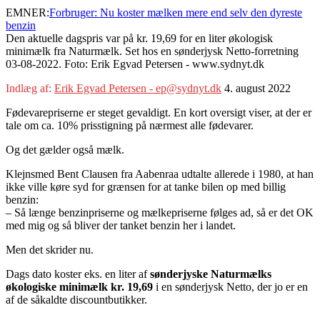
EMNER:
Forbruger: Nu koster mælken mere end selv den dyreste
benzin
Den aktuelle dagspris var på kr. 19,69 for en liter økologisk
minimælk fra Naturmælk. Set hos en sønderjysk Netto-forretning
03-08-2022. Foto: Erik Egvad Petersen - www.sydnyt.dk
Indlæg af:
Erik Egvad Petersen - ep@sydnyt.dk
4. august 2022
Fødevarepriserne er steget gevaldigt. En kort oversigt viser, at der er
tale om ca. 10% prisstigning på nærmest alle fødevarer.
Og det gælder også mælk.
Klejnsmed Bent Clausen fra Aabenraa udtalte allerede i 1980, at han
ikke ville køre syd for grænsen for at tanke bilen op med billig
benzin:
– Så længe benzinpriserne og mælkepriserne følges ad, så er det OK
med mig og så bliver der tanket benzin her i landet.
Men det skrider nu.
Dags dato koster eks. en liter af
sønderjyske Naturmælks
økologiske minimælk kr. 19,69
i en sønderjysk Netto, der jo er en
af de såkaldte discountbutikker.