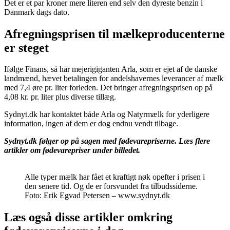
Det er et par kroner mere literen end selv den dyreste benzin i
Danmark dags dato.
Afregningsprisen til mælkeproducenterne
er steget
Ifølge Finans, så har mejerigiganten Arla, som er ejet af de danske
landmænd, hævet betalingen for andelshavernes leverancer af mælk
med 7,4 øre pr. liter forleden. Det bringer afregningsprisen op på
4,08 kr. pr. liter plus diverse tillæg.
Sydnyt.dk har kontaktet både Arla og Natyrmælk for yderligere
information, ingen af dem er dog endnu vendt tilbage.
Sydnyt.dk følger op på sagen med fødevarepriserne. Læs flere
artikler om fødevarepriser under billedet.
Alle typer mælk har fået et kraftigt nøk opefter i prisen i
den senere tid. Og de er forsvundet fra tilbudssiderne.
Foto: Erik Egvad Petersen – www.sydnyt.dk
Læs også disse artikler omkring