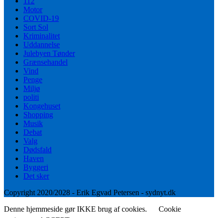
112
Motor
COVID-19
Sort Sol
Kriminalitet
Uddannelse
Julebyen Tønder
Grænsehandel
Vind
Penge
Miljø
politi
Kongehuset
Shopping
Musik
Debat
Valg
Dødsfald
Haven
Byggeri
Det sker
Copyright 2020/2028 - Erik Egvad Petersen - sydnyt.dk
Denne hjemmeside gør IKKE brug af cookies.
Cookie