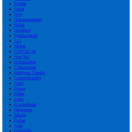
Politik
Sport
Vejr
Arrangementer
Bolig
Sundhed
Syddanmark
112
Motor
COVID-19
Sort Sol
Kriminalitet
Uddannelse
Julebyen Tønder
Grænsehandel
Vind
Penge
Miljø
politi
Kongehuset
Shopping
Musik
Debat
Valg
Dødsfald