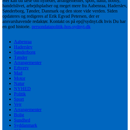
Her kan du læse om nyheder, arrangementer, sport, natur, hobby,
handelslivet, arbejdspladser og meget mere fra Aabenraa, Haderslev,
Sønderborg, Tønder, Danmark og den store vide verden. Siden
opdateres og redigeres af Erik Egvad Petersen, der er
ansvarshavende redaktør. Kontakt os på ep@sydnyt.dk hvis Du har
en god historie.
persondatapolitik-hos-sydnyt-dk
Aabenraa
Haderslev
Sønderborg
Tønder
Arrangementer
Erhverv
Mad
Motor
Natur
NYHED
Politik
Sport
Vejr
Arrangementer
Bolig
Sundhed
Syddanmark