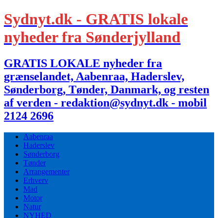
Sydnyt.dk - GRATIS lokale
nyheder fra Sønderjylland
GRATIS LOKALE nyheder fra
grænselandet, Aabenraa, Haderslev,
Sønderborg, Tønder, Danmark, og resten
af verden - redaktion@sydnyt.dk - mobil
2124 2696
Aabenraa
Haderslev
Sønderborg
Tønder
Arrangementer
Erhverv
Mad
Motor
Natur
NYHED