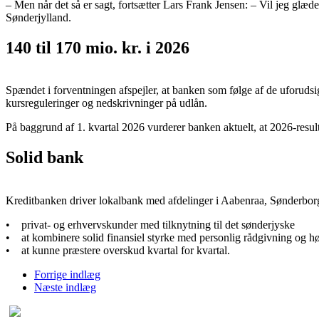
– Men når det så er sagt, fortsætter Lars Frank Jensen: – Vil jeg glæ
Sønderjylland.
140 til 170 mio. kr. i 2026
Spændet i forventningen afspejler, at banken som følge af de uforudsig
kursreguleringer og nedskrivninger på udlån.
På baggrund af 1. kvartal 2026 vurderer banken aktuelt, at 2026-resultat
Solid bank
Kreditbanken driver lokalbank med afdelinger i Aabenraa, Sønderborg
• privat- og erhvervskunder med tilknytning til det sønderjyske
• at kombinere solid finansiel styrke med personlig rådgivning og h
• at kunne præstere overskud kvartal for kvartal.
Forrige indlæg
Næste indlæg