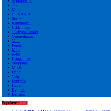
Syddanmark
112
Motor
COVID-19
Sort Sol
Kriminalitet
Uddannelse
Julebyen Tønder
Grænsehandel
Vind
Penge
Miljø
politi
Kongehuset
Shopping
Musik
Debat
Valg
Dødsfald
Haven
Byggeri
Det sker
Populære emner