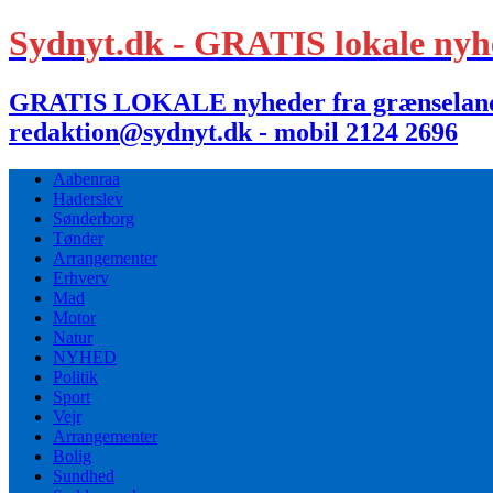
Sydnyt.dk - GRATIS lokale nyh
GRATIS LOKALE nyheder fra grænselandet,
redaktion@sydnyt.dk - mobil 2124 2696
Aabenraa
Haderslev
Sønderborg
Tønder
Arrangementer
Erhverv
Mad
Motor
Natur
NYHED
Politik
Sport
Vejr
Arrangementer
Bolig
Sundhed