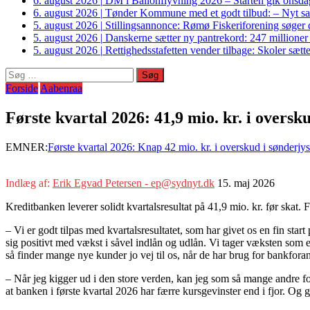
6. august 2026
|
DM i Ballonflyvning 2026 – Starten gik onsdag
6. august 2026
|
Tønder Kommune med et godt tilbud: – Nyt sam
5. august 2026
|
Stillingsannonce: Rømø Fiskeriforening søger di
5. august 2026
|
Danskerne sætter ny pantrekord: 247 millioner
5. august 2026
|
Rettighedsstafetten vender tilbage: Skoler sætter
Søg
efter:
Forside
Aabenraa
Første kvartal 2026: 41,9 mio. kr. i overs
EMNER:
Første kvartal 2026: Knap 42 mio. kr. i overskud i sønderj
Indlæg af:
Erik Egvad Petersen - ep@sydnyt.dk
15. maj 2026
Kreditbanken leverer solidt kvartalsresultat på 41,9 mio. kr. før skat.
– Vi er godt tilpas med kvartalsresultatet, som har givet os en fin sta
sig positivt med vækst i såvel indlån og udlån. Vi tager væksten som e
så finder mange nye kunder jo vej til os, når de har brug for bankfora
– Når jeg kigger ud i den store verden, kan jeg som så mange andre fo
at banken i første kvartal 2026 har færre kursgevinster end i fjor. Og g