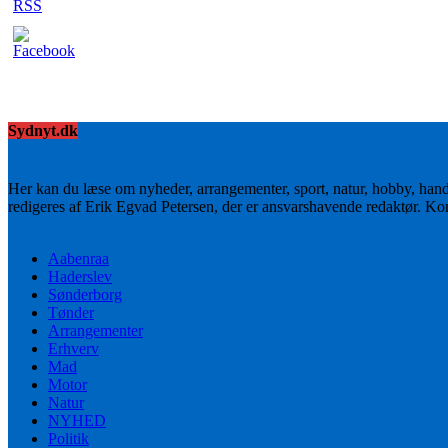
Sydnyt.dk
Her kan du læse om nyheder, arrangementer, sport, natur, hobby, han
redigeres af Erik Egvad Petersen, der er ansvarshavende redaktør. K
Aabenraa
Haderslev
Sønderborg
Tønder
Arrangementer
Erhverv
Mad
Motor
Natur
NYHED
Politik