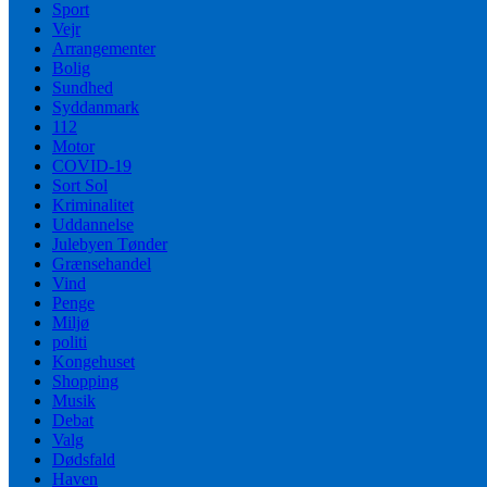
Sport
Vejr
Arrangementer
Bolig
Sundhed
Syddanmark
112
Motor
COVID-19
Sort Sol
Kriminalitet
Uddannelse
Julebyen Tønder
Grænsehandel
Vind
Penge
Miljø
politi
Kongehuset
Shopping
Musik
Debat
Valg
Dødsfald
Haven