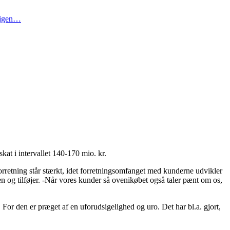
t igen…
kat i intervallet 140-170 mio. kr.
 forretning står stærkt, idet forretningsomfanget med kunderne udvikler
en og tilføjer. -Når vores kunder så ovenikøbet også taler pænt om os,
For den er præget af en uforudsigelighed og uro. Det har bl.a. gjort,