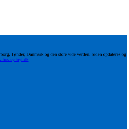
erborg, Tønder, Danmark og den store vide verden. Siden opdateres og
ik-hos-sydnyt-dk