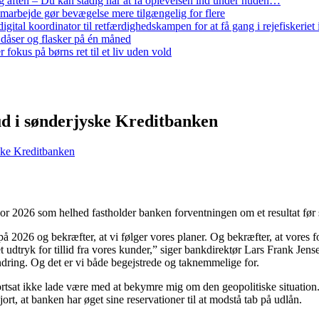
 aften – Du kan stadig når at få oplevelsen ind under huden…
arbejde gør bevægelse mere tilgængelig for flere
gital koordinator til retfærdighedskampen for at få gang i rejefiskerie
 dåser og flasker på én måned
 fokus på børns ret til et liv uden vold
kud i sønderjyske Kreditbanken
yske Kreditbanken
 For 2026 som helhed fastholder banken forventningen om et resultat før s
rt på 2026 og bekræfter, at vi følger vores planer. Og bekræfter, at vores
t udtryk for tillid fra vores kunder,” siger bankdirektør Lars Frank Jens
ndring. Og det er vi både begejstrede og taknemmelige for.
rtsat ikke lade være med at bekymre mig om den geopolitiske situation. 
jort, at banken har øget sine reservationer til at modstå tab på udlån.