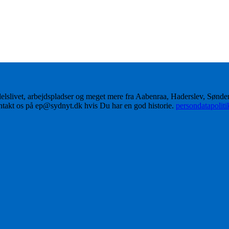
delslivet, arbejdspladser og meget mere fra Aabenraa, Haderslev, Sønd
ontakt os på ep@sydnyt.dk hvis Du har en god historie.
persondatapolit