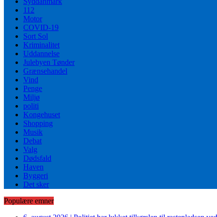
Syddanmark
112
Motor
COVID-19
Sort Sol
Kriminalitet
Uddannelse
Julebyen Tønder
Grænsehandel
Vind
Penge
Miljø
politi
Kongehuset
Shopping
Musik
Debat
Valg
Dødsfald
Haven
Byggeri
Det sker
Populære emner