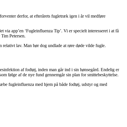
enter derfor, at efterårets fugletræk igen i år vil medføre
t via app’en ‘Fugleinfluenza Tip’. Vi er specielt interesseret i at få
r Tim Petersen.
relativt lav. Man bør dog undlade at røre døde vilde fugle.
esinfektion af fodtøj, inden man går ind i sin hønsegård. Endelig er
som følge af de nye fund gennemgår sin plan for smittebeskyttelse.
 slæbe fugleinfluenza med hjem på både fodtøj, udstyr og med