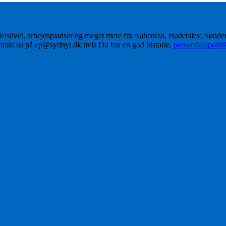
delslivet, arbejdspladser og meget mere fra Aabenraa, Haderslev, Sønd
ontakt os på ep@sydnyt.dk hvis Du har en god historie.
persondatapolit