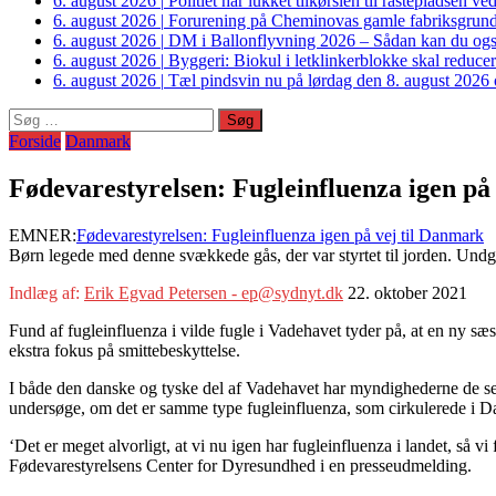
6. august 2026
|
Politiet har lukket tilkørslen til rastepladsen
6. august 2026
|
Forurening på Cheminovas gamle fabriksgrund 
6. august 2026
|
DM i Ballonflyvning 2026 – Sådan kan du også s
6. august 2026
|
Byggeri: Biokul i letklinkerblokke skal reduce
6. august 2026
|
Tæl pindsvin nu på lørdag den 8. august 2026 o
Søg
efter:
Forside
Danmark
Fødevarestyrelsen: Fugleinfluenza igen på
EMNER:
Fødevarestyrelsen: Fugleinfluenza igen på vej til Danmark
Børn legede med denne svækkede gås, der var styrtet til jorden. Undgå
Indlæg af:
Erik Egvad Petersen - ep@sydnyt.dk
22. oktober 2021
Fund af fugleinfluenza i vilde fugle i Vadehavet tyder på, at en ny sæ
ekstra fokus på smittebeskyttelse.
​​I både den danske og tyske del af Vadehavet har myndighederne de s
undersøge, om det er samme type fugleinfluenza, som cirkulerede i D
‘Det er meget alvorligt, at vi nu igen har fugleinfluenza i landet, så v
Fødevarestyrelsens Center for Dyresundhed i en presseudmelding.