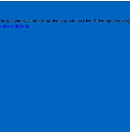
erborg, Tønder, Danmark og den store vide verden. Siden opdateres og
ik-hos-sydnyt-dk