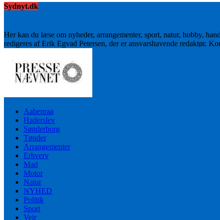
Sydnyt.dk
Her kan du læse om nyheder, arrangementer, sport, natur, hobby, han
redigeres af Erik Egvad Petersen, der er ansvarshavende redaktør. K
Aabenraa
Haderslev
Sønderborg
Tønder
Arrangementer
Erhverv
Mad
Motor
Natur
NYHED
Politik
Sport
Vejr