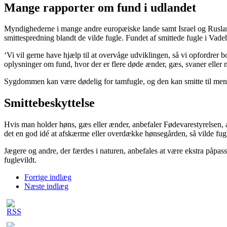
Mange rapporter om fund i udlandet
Myndighederne i mange andre europæiske lande samt Israel og Rusland h
smittespredning blandt de vilde fugle. Fundet af smittede fugle i Vade
‘Vi vil gerne have hjælp til at overvåge udviklingen, så vi opfordrer bor
oplysninger om fund, hvor der er flere døde ænder, gæs, svaner eller 
Sygdommen kan være dødelig for tamfugle, og den kan smitte til menne
Smittebeskyttelse
Hvis man holder høns, gæs eller ænder, anbefaler Fødevarestyrelsen, at
det en god idé at afskærme eller overdække hønsegården, så vilde fugl
Jægere og andre, der færdes i naturen, anbefales at være ekstra påpas
fuglevildt.
Forrige indlæg
Næste indlæg