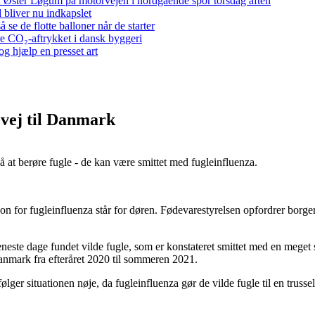
 ved Øster Løgum på motorvejen i nordgående spor torsdag aften
bliver nu indkapslet
e de flotte balloner når de starter
re CO₂-aftrykket i dansk byggeri
g hjælp en presset art
 vej til Danmark
 at berøre fugle - de kan være smittet med fugleinfluenza.
son for fugleinfluenza står for døren. Fødevarestyrelsen opfordrer borger
eneste dage fundet vilde fugle, som er konstateret smittet med en mege
anmark fra efteråret 2020 til sommeren 2021.
i følger situationen nøje, da fugleinfluenza gør de vilde fugle til en tru