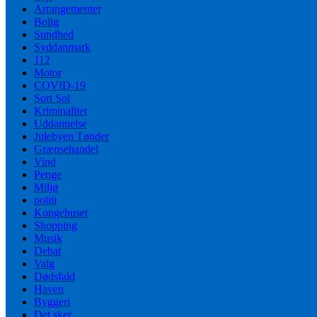
Arrangementer
Bolig
Sundhed
Syddanmark
112
Motor
COVID-19
Sort Sol
Kriminalitet
Uddannelse
Julebyen Tønder
Grænsehandel
Vind
Penge
Miljø
politi
Kongehuset
Shopping
Musik
Debat
Valg
Dødsfald
Haven
Byggeri
Det sker