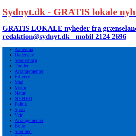
Sydnyt.dk - GRATIS lokale nyh
GRATIS LOKALE nyheder fra grænselandet,
redaktion@sydnyt.dk - mobil 2124 2696
Aabenraa
Haderslev
Sønderborg
Tønder
Arrangementer
Erhverv
Mad
Motor
Natur
NYHED
Politik
Sport
Vejr
Arrangementer
Bolig
Sundhed