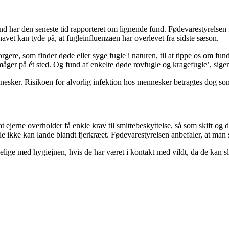
ar den seneste tid rapporteret om lignende fund. Fødevarestyrelsen forv
havet kan tyde på, at fugleinfluenzaen har overlevet fra sidste sæson.
gere, som finder døde eller syge fugle i naturen, til at tippe os om funde
måger på ét sted. Og fund af enkelte døde rovfugle og kragefugle’, sige
sker. Risikoen for alvorlig infektion hos mennesker betragtes dog som 
 ejerne overholder få enkle krav til smittebeskyttelse, så som skift og d
e ikke kan lande blandt fjerkræet. Fødevarestyrelsen anbefaler, at man 
selige med hygiejnen, hvis de har været i kontakt med vildt, da de kan