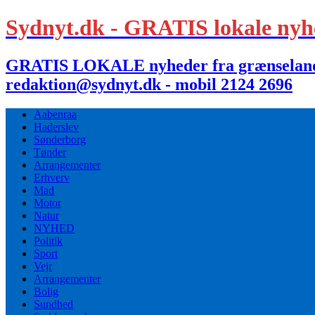
Sydnyt.dk - GRATIS lokale nyh
GRATIS LOKALE nyheder fra grænselandet,
redaktion@sydnyt.dk - mobil 2124 2696
Aabenraa
Haderslev
Sønderborg
Tønder
Arrangementer
Erhverv
Mad
Motor
Natur
NYHED
Politik
Sport
Vejr
Arrangementer
Bolig
Sundhed