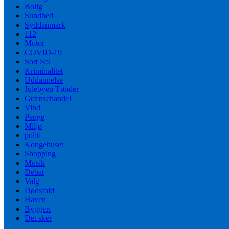
Bolig
Sundhed
Syddanmark
112
Motor
COVID-19
Sort Sol
Kriminalitet
Uddannelse
Julebyen Tønder
Grænsehandel
Vind
Penge
Miljø
politi
Kongehuset
Shopping
Musik
Debat
Valg
Dødsfald
Haven
Byggeri
Det sker