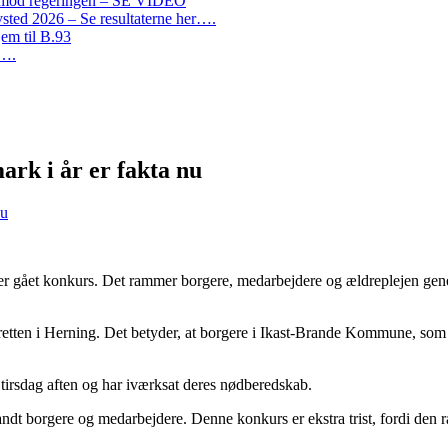
on mod regeringen – SE VIDEO
ted 2026 – Se resultaterne her….
em til B.93
r….
rk i år er fakta nu
nu
et konkurs. Det rammer borgere, medarbejdere og ældreplejen generelt, 
retten i Herning. Det betyder, at borgere i Ikast-Brande Kommune, so
irsdag aften og har iværksat deres nødberedskab.
blandt borgere og medarbejdere. Denne konkurs er ekstra trist, fordi den