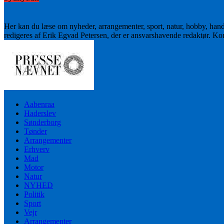
Her kan du læse om nyheder, arrangementer, sport, natur, hobby, han
redigeres af Erik Egvad Petersen, der er ansvarshavende redaktør. K
Aabenraa
Haderslev
Sønderborg
Tønder
Arrangementer
Erhverv
Mad
Motor
Natur
NYHED
Politik
Sport
Vejr
Arrangementer