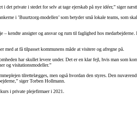
 i det private i stedet for selv at tage ejerskab på nye idéer,” siger
nkerne i ’Buurtzorg-modellen’ som betyder små lokale teams, som skal
je – kendte ansigter og ansvar og rum til faglighed hos medarbejderne. 
r med at få tilpasset kommunens måde at visitere og afregne på.
heden har skullet levere under. Det er en klar fejl, hvis man som kom
er og visitationsmodeller.”
eplejen tilrettelægges, men også hvordan den styres. Den nuværende mo
rbejderne,” siger Torben Hollmann.
rs i private plejefirmaer i 2021.