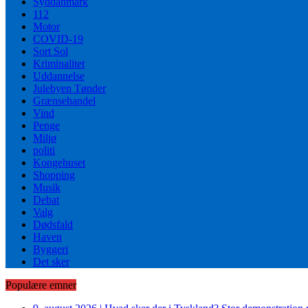
Syddanmark
112
Motor
COVID-19
Sort Sol
Kriminalitet
Uddannelse
Julebyen Tønder
Grænsehandel
Vind
Penge
Miljø
politi
Kongehuset
Shopping
Musik
Debat
Valg
Dødsfald
Haven
Byggeri
Det sker
Populære emner