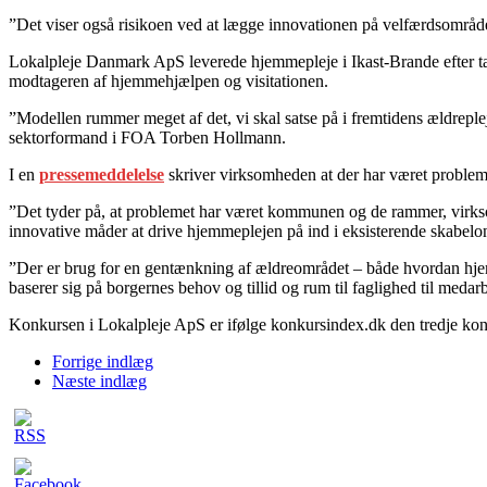
”Det viser også risikoen ved at lægge innovationen på velfærdsområdet
Lokalpleje Danmark ApS leverede hjemmepleje i Ikast-Brande efter ta
modtageren af hjemmehjælpen og visitationen.
”Modellen rummer meget af det, vi skal satse på i fremtidens ældreple
sektorformand i FOA Torben Hollmann.
I en
pressemeddelelse
skriver virksomheden at der har været probleme
”Det tyder på, at problemet har været kommunen og de rammer, virksom
innovative måder at drive hjemmeplejen på ind i eksisterende skabelon
”Der er brug for en gentænkning af ældreområdet – både hvordan hjemm
baserer sig på borgernes behov og tillid og rum til faglighed til meda
Konkursen i Lokalpleje ApS er ifølge konkursindex.dk den tredje konku
Forrige indlæg
Næste indlæg