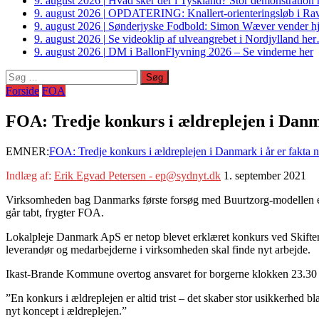
9. august 2026
|
Hvad sker der i Tyskland? Stor demonstrati
9. august 2026
|
OPDATERING: Knallert-orienteringsløb i Ravs
9. august 2026
|
Sønderjyske Fodbold: Simon Wæver vender hj
9. august 2026
|
Se videoklip af ulveangrebet i Nordjylland he
9. august 2026
|
DM i BallonFlyvning 2026 – Se vinderne her
Søg
efter:
Forside
FOA
FOA: Tredje konkurs i ældreplejen i Danma
EMNER:
FOA: Tredje konkurs i ældreplejen i Danmark i år er fakta 
Indlæg af:
Erik Egvad Petersen - ep@sydnyt.dk
1. september 2021
Virksomheden bag Danmarks første forsøg med Buurtzorg-modellen er gå
går tabt, frygter FOA.
Lokalpleje Danmark ApS er netop blevet erklæret konkurs ved Skifte
leverandør og medarbejderne i virksomheden skal finde nyt arbejde.
Ikast-Brande Kommune overtog ansvaret for borgerne klokken 23.30 t
”En konkurs i ældreplejen er altid trist – det skaber stor usikkerhed 
nyt koncept i ældreplejen.”