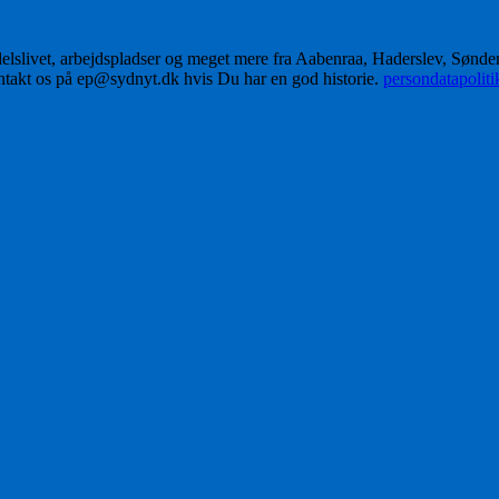
delslivet, arbejdspladser og meget mere fra Aabenraa, Haderslev, Sønd
ontakt os på ep@sydnyt.dk hvis Du har en god historie.
persondatapolit