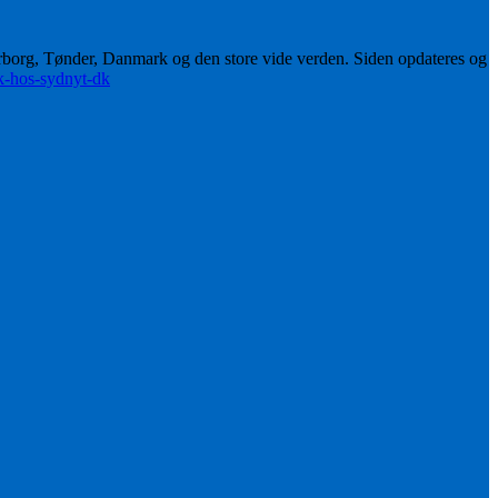
erborg, Tønder, Danmark og den store vide verden. Siden opdateres og
ik-hos-sydnyt-dk