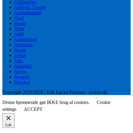
Uddannelse
Julebyen Tønder
Grænsehandel
Vind
Penge
Miljø
politi
Kongehuset
Shopping
Musik
Debat
Valg
Dødsfald
Haven
Byggeri
Det sker
Copyright 2020/2028 - Erik Egvad Petersen - sydnyt.dk
Denne hjemmeside gør IKKE brug af cookies.
Cookie
settings
ACCEPT
Luk