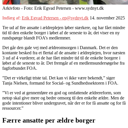
Arkivfoto - Foto: Erik Egvad Petersen - www.sydnyt.dk
Indlæg af:
Erik Egvad Petersen - ep@sydnyt.dk
14. november 2025
Tre ud af fire ansatte i ældreplejen løber stærkere, og har fået mindre
tid til den enkelte borger i løbet af de seneste to år, det viser en ny
rundspørge blandt FOA’s medlemmer.
Det går den gale vej med ældreomsorgen i Danmark. Det er den
kontante besked fra et flertal af de ansatte i ældreplejen, hvor næsten
3 ud af 4 vurderer, at de har fået mindre tid til de enkelte borgere i
løbet af de seneste to år. Det fremgår af en medlemsundersøgelse fra
fagforbundet FOA.
”Det er virkeligt triste tal. Det kan vi ikke være bekendt,” siger
Tanja Nielsen, formand for Social- og Sundhedssektoren i FOA.
”Vi er ved at gennemføre en god og omfattende ældrereform, som
netop skal give mere og bedre omsorg til den enkelte ældre. Men de
gode intentioner bliver undergravet, når der er for få ansatte og for få
ressourcer.”
Færre ansatte per ældre borger