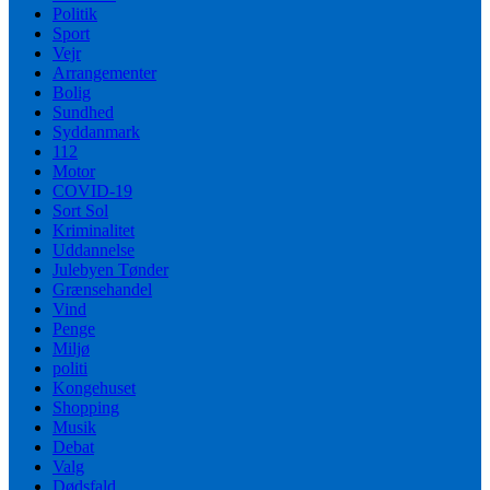
Politik
Sport
Vejr
Arrangementer
Bolig
Sundhed
Syddanmark
112
Motor
COVID-19
Sort Sol
Kriminalitet
Uddannelse
Julebyen Tønder
Grænsehandel
Vind
Penge
Miljø
politi
Kongehuset
Shopping
Musik
Debat
Valg
Dødsfald