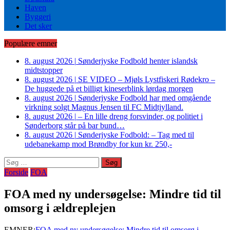
Haven
Byggeri
Det sker
Populære emner
8. august 2026
|
Sønderjyske Fodbold henter islandsk
midtstopper
8. august 2026
|
SE VIDEO – Mjøls Lystfiskeri Rødekro –
De huggede på et billigt kineserblink lørdag morgen
8. august 2026
|
Sønderjyske Fodbold har med omgående
virkning solgt Magnus Jensen til FC Midtjylland.
8. august 2026
|
– En lille dreng forsvinder, og politiet i
Sønderborg står på bar bund…
8. august 2026
|
Sønderjyske Fodbold: – Tag med til
udebanekamp mod Brøndby for kun kr. 250,-
Søg
efter:
Forside
FOA
FOA med ny undersøgelse: Mindre tid til
omsorg i ældreplejen
EMNER:
FOA med ny undersøgelse: Mindre tid til omsorg i