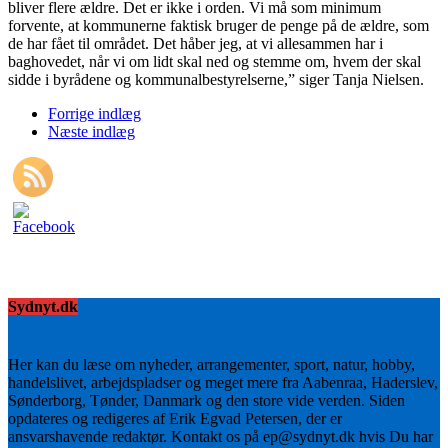
bliver flere ældre. Det er ikke i orden. Vi må som minimum
forvente, at kommunerne faktisk bruger de penge på de ældre, som
de har fået til området. Det håber jeg, at vi allesammen har i
baghovedet, når vi om lidt skal ned og stemme om, hvem der skal
sidde i byrådene og kommunalbestyrelserne,” siger Tanja Nielsen.
Forrige indlæg
Næste indlæg
Sydnyt.dk
Her kan du læse om nyheder, arrangementer, sport, natur, hobby,
handelslivet, arbejdspladser og meget mere fra Aabenraa, Haderslev,
Sønderborg, Tønder, Danmark og den store vide verden. Siden
opdateres og redigeres af Erik Egvad Petersen, der er
ansvarshavende redaktør. Kontakt os på ep@sydnyt.dk hvis Du har