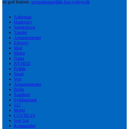
en god historie.
persondatapolitik-hos-sydnyt-dk
Aabenraa
Haderslev
Sønderborg
Tønder
Arrangementer
Erhverv
Mad
Motor
Natur
NYHED
Politik
Sport
Vejr
Arrangementer
Bolig
Sundhed
Syddanmark
112
Motor
COVID-19
Sort Sol
Kriminalitet