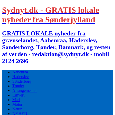
Sydnyt.dk - GRATIS lokale
nyheder fra Sønderjylland
GRATIS LOKALE nyheder fra
grænselandet, Aabenraa, Haderslev,
Sønderborg, Tønder, Danmark, og resten
af verden - redaktion@sydnyt.dk - mobil
2124 2696
Aabenraa
Haderslev
Sønderborg
Tønder
Arrangementer
Erhverv
Mad
Motor
Natur
NYHED