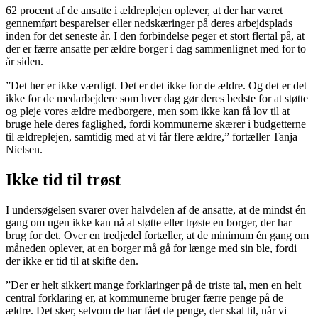
62 procent af de ansatte i ældreplejen oplever, at der har været
gennemført besparelser eller nedskæringer på deres arbejdsplads
inden for det seneste år. I den forbindelse peger et stort flertal på, at
der er færre ansatte per ældre borger i dag sammenlignet med for to
år siden.
”Det her er ikke værdigt. Det er det ikke for de ældre. Og det er det
ikke for de medarbejdere som hver dag gør deres bedste for at støtte
og pleje vores ældre medborgere, men som ikke kan få lov til at
bruge hele deres faglighed, fordi kommunerne skærer i budgetterne
til ældreplejen, samtidig med at vi får flere ældre,” fortæller Tanja
Nielsen.
Ikke tid til trøst
I undersøgelsen svarer over halvdelen af de ansatte, at de mindst én
gang om ugen ikke kan nå at støtte eller trøste en borger, der har
brug for det. Over en tredjedel fortæller, at de minimum én gang om
måneden oplever, at en borger må gå for længe med sin ble, fordi
der ikke er tid til at skifte den.
”Der er helt sikkert mange forklaringer på de triste tal, men en helt
central forklaring er, at kommunerne bruger færre penge på de
ældre. Det sker, selvom de har fået de penge, der skal til, når vi