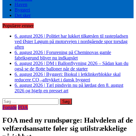
Haven
Byggeri
Det sker
Populære emner
6. august 2026
|
Politiet har lukket tilkørslen til rastepladsen
ved Øster Løgum på motorvejen i nordgående spor torsdag
aften
6. august 2026
|
Forurening på Cheminovas gamle
fabriksgrund bliver nu indkapslet
6. august 2026
|
DM i Ballonflyvning 2026 – Sådan kan du
også se de flotte balloner når de starter
6. august 2026
|
Byggeri: Biokul i letklinkerblokke skal
reducere CO₂-aftrykket i dansk byggeri
6. august 2026
|
Tæl pindsvin nu på lørdag den 8. august
2026 og hjælp en presset art
Søg
efter:
Forside
FOA
FOA med ny rundspørge: Halvdelen af de
velfærdsansatte føler sig utilstrækkelige