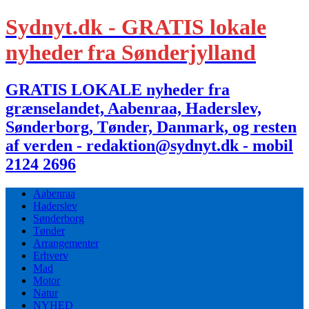
Sydnyt.dk - GRATIS lokale
nyheder fra Sønderjylland
GRATIS LOKALE nyheder fra
grænselandet, Aabenraa, Haderslev,
Sønderborg, Tønder, Danmark, og resten
af verden - redaktion@sydnyt.dk - mobil
2124 2696
Aabenraa
Haderslev
Sønderborg
Tønder
Arrangementer
Erhverv
Mad
Motor
Natur
NYHED