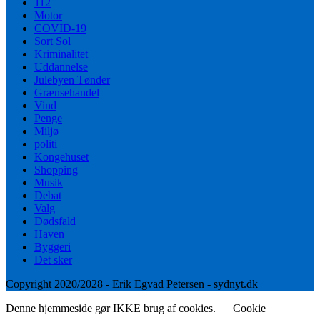
112
Motor
COVID-19
Sort Sol
Kriminalitet
Uddannelse
Julebyen Tønder
Grænsehandel
Vind
Penge
Miljø
politi
Kongehuset
Shopping
Musik
Debat
Valg
Dødsfald
Haven
Byggeri
Det sker
Copyright 2020/2028 - Erik Egvad Petersen - sydnyt.dk
Denne hjemmeside gør IKKE brug af cookies.
Cookie