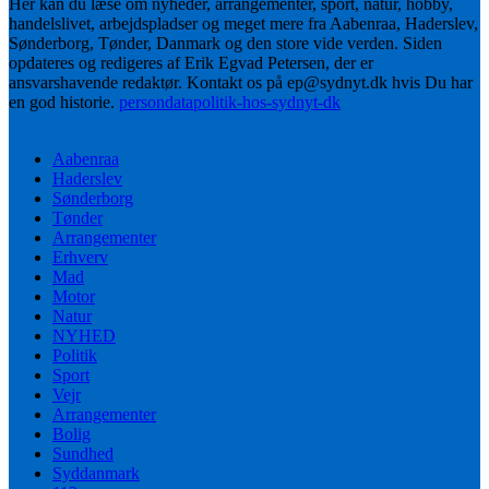
Her kan du læse om nyheder, arrangementer, sport, natur, hobby,
handelslivet, arbejdspladser og meget mere fra Aabenraa, Haderslev,
Sønderborg, Tønder, Danmark og den store vide verden. Siden
opdateres og redigeres af Erik Egvad Petersen, der er
ansvarshavende redaktør. Kontakt os på ep@sydnyt.dk hvis Du har
en god historie.
persondatapolitik-hos-sydnyt-dk
Aabenraa
Haderslev
Sønderborg
Tønder
Arrangementer
Erhverv
Mad
Motor
Natur
NYHED
Politik
Sport
Vejr
Arrangementer
Bolig
Sundhed
Syddanmark