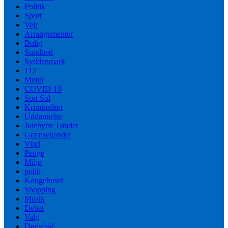
Politik
Sport
Vejr
Arrangementer
Bolig
Sundhed
Syddanmark
112
Motor
COVID-19
Sort Sol
Kriminalitet
Uddannelse
Julebyen Tønder
Grænsehandel
Vind
Penge
Miljø
politi
Kongehuset
Shopping
Musik
Debat
Valg
Dødsfald