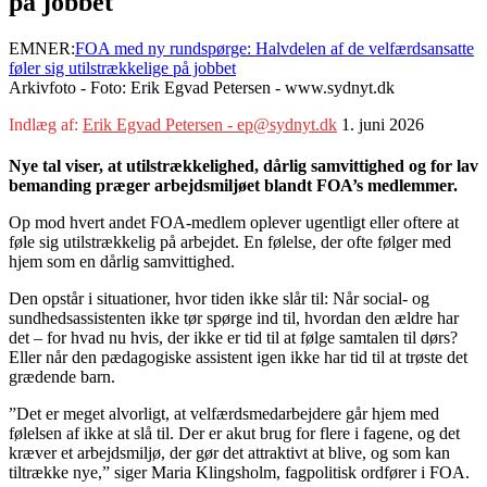
på jobbet
EMNER:
FOA med ny rundspørge: Halvdelen af de velfærdsansatte
føler sig utilstrækkelige på jobbet
Arkivfoto - Foto: Erik Egvad Petersen - www.sydnyt.dk
Indlæg af:
Erik Egvad Petersen - ep@sydnyt.dk
1. juni 2026
Nye tal viser, at utilstrækkelighed, dårlig samvittighed og for lav
bemanding præger arbejdsmiljøet blandt FOA’s medlemmer.
Op mod hvert andet FOA-medlem oplever ugentligt eller oftere at
føle sig utilstrækkelig på arbejdet. En følelse, der ofte følger med
hjem som en dårlig samvittighed.
Den opstår i situationer, hvor tiden ikke slår til: Når social- og
sundhedsassistenten ikke tør spørge ind til, hvordan den ældre har
det – for hvad nu hvis, der ikke er tid til at følge samtalen til dørs?
Eller når den pædagogiske assistent igen ikke har tid til at trøste det
grædende barn.
”Det er meget alvorligt, at velfærdsmedarbejdere går hjem med
følelsen af ikke at slå til. Der er akut brug for flere i fagene, og det
kræver et arbejdsmiljø, der gør det attraktivt at blive, og som kan
tiltrække nye,” siger Maria Klingsholm, fagpolitisk ordfører i FOA.