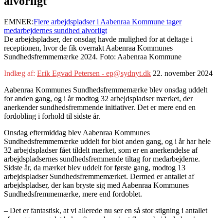
alvorligt
EMNER:
Flere arbejdspladser i Aabenraa Kommune tager
medarbejdernes sundhed alvorligt
De arbejdspladser, der onsdag havde mulighed for at deltage i
receptionen, hvor de fik overrakt Aabenraa Kommunes
Sundhedsfremmemærke 2024. Foto: Aabenraa Kommune
Indlæg af:
Erik Egvad Petersen - ep@sydnyt.dk
22. november 2024
Aabenraa Kommunes Sundhedsfremmemærke blev onsdag uddelt
for anden gang, og i år modtog 32 arbejdspladser mærket, der
anerkender sundhedsfremmende initiativer. Det er mere end en
fordobling i forhold til sidste år.
Onsdag eftermiddag blev Aabenraa Kommunes
Sundhedsfremmemærke uddelt for blot anden gang, og i år har hele
32 arbejdspladser fået tildelt mærket, som er en anerkendelse af
arbejdspladsernes sundhedsfremmende tiltag for medarbejderne.
Sidste år, da mærket blev uddelt for første gang, modtog 13
arbejdspladser Sundhedsfremmemærket. Dermed er antallet af
arbejdspladser, der kan bryste sig med Aabenraa Kommunes
Sundhedsfremmemærke, mere end fordoblet.
– Det er fantastisk, at vi allerede nu ser en så stor stigning i antallet