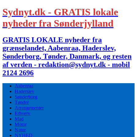
Sydnyt.dk - GRATIS lokale
nyheder fra Sønderjylland
GRATIS LOKALE nyheder fra
grænselandet, Aabenraa, Haderslev,
Sønderborg, Tønder, Danmark, og resten
af verden - redaktion@sydnyt.dk - mobil
2124 2696
Aabenraa
Haderslev
Sønderborg
Tønder
Arrangementer
Erhverv
Mad
Motor
Natur
NYHED