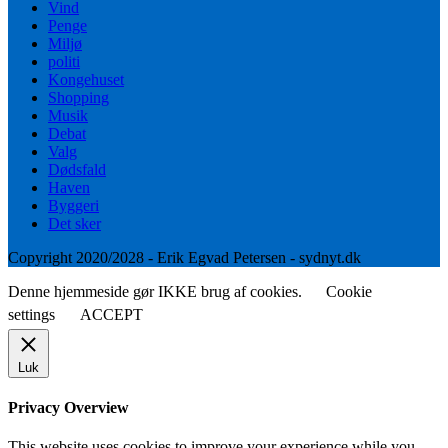
Vind
Penge
Miljø
politi
Kongehuset
Shopping
Musik
Debat
Valg
Dødsfald
Haven
Byggeri
Det sker
Copyright 2020/2028 - Erik Egvad Petersen - sydnyt.dk
Denne hjemmeside gør IKKE brug af cookies.
Cookie
settings
ACCEPT
Luk
Privacy Overview
This website uses cookies to improve your experience while you