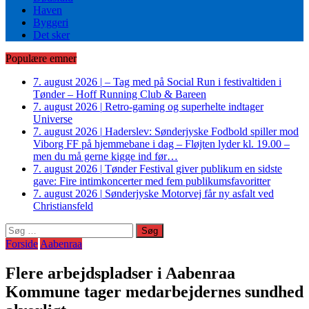
Haven
Byggeri
Det sker
Populære emner
7. august 2026
|
– Tag med på Social Run i festivaltiden i
Tønder – Hoff Running Club & Bareen
7. august 2026
|
Retro-gaming og superhelte indtager
Universe
7. august 2026
|
Haderslev: Sønderjyske Fodbold spiller mod
Viborg FF på hjemmebane i dag – Fløjten lyder kl. 19.00 –
men du må gerne kigge ind før…
7. august 2026
|
Tønder Festival giver publikum en sidste
gave: Fire intimkoncerter med fem publikumsfavoritter
7. august 2026
|
Sønderjyske Motorvej får ny asfalt ved
Christiansfeld
Søg
efter:
Forside
Aabenraa
Flere arbejdspladser i Aabenraa
Kommune tager medarbejdernes sundhed