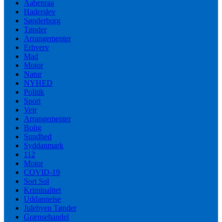
Aabenraa
Haderslev
Sønderborg
Tønder
Arrangementer
Erhverv
Mad
Motor
Natur
NYHED
Politik
Sport
Vejr
Arrangementer
Bolig
Sundhed
Syddanmark
112
Motor
COVID-19
Sort Sol
Kriminalitet
Uddannelse
Julebyen Tønder
Grænsehandel