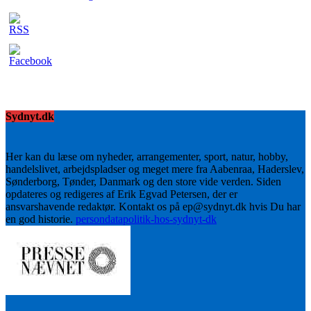
Sydnyt.dk
Her kan du læse om nyheder, arrangementer, sport, natur, hobby,
handelslivet, arbejdspladser og meget mere fra Aabenraa, Haderslev,
Sønderborg, Tønder, Danmark og den store vide verden. Siden
opdateres og redigeres af Erik Egvad Petersen, der er
ansvarshavende redaktør. Kontakt os på ep@sydnyt.dk hvis Du har
en god historie.
persondatapolitik-hos-sydnyt-dk