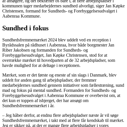
af ansøgere, og det bekræfter os bare i, at flere arbejdspladser i
kommunen tager medarbejdernes sundhed alvorligt, siger Jan Køpke
Christensen, formand for Sundheds- og Forebyggelsesudvalget i
Aabenraa Kommune.
Sundhed i fokus
Sundhedsfremmemærket 2024 blev uddelt ved en reception i
Byrådssalen på rådhuset i Aabenraa, hvor både borgmester Jan
Riber Jakobsen og formanden for Sundheds- og
Forebyggelsesudvalget, Jan Køpke Christensen, stod for at
overrække mærket til hovedparten af de 32 arbejdspladser, som
havde mulighed for at deltage i receptionen.
Mærket, som er det første og eneste af sin slags i Danmark, blev
uddelt for anden gang til arbejdspladser, der fremmer
medarbejdernes sundhed gennem initiativer som fællestræning, sund
mad og fokus på mental sundhed. Formanden for Sundheds- og
Forebyggelsesudvalget i Aabenraa Kommune er overbevist om, at
det kun er toppen af isbjerget, der har ansøgt om
Sundhedsfremmemærket i år.
– Jeg håber derfor, at endnu flere arbejdspladser næste år vil søge
Sundhedsfremmemærket, i takt med at flere får kendskab til mærket.
Jeg er sikker på, at der er mange flere arbejdspladser i vores