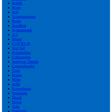
Politik
Sport
Vejr
Arrangementer
Bolig
Sundhed
Syddanmark
112
Motor
COVID-19
Sort Sol
Kriminalitet
Uddannelse
Julebyen Tønder
Grænsehandel
Vind
Penge
Miljø
politi
Kongehuset
Shopping
Musik
Debat
Valg
Dødsfald