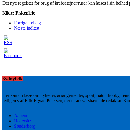
Det nye regelsæt for brug af krebsetejner/ruser kan læses i sin helhed
Kilde: Fiskepleje
Forrige indlæg
Næste indlæg
Sydnyt.dk
Her kan du læse om nyheder, arrangementer, sport, natur, hobby, han
redigeres af Erik Egvad Petersen, der er ansvarshavende redaktør. K
Aabenraa
Haderslev
Sønderborg