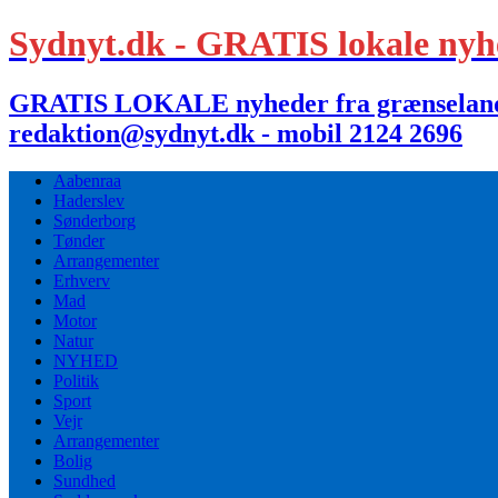
Sydnyt.dk - GRATIS lokale nyh
GRATIS LOKALE nyheder fra grænselandet,
redaktion@sydnyt.dk - mobil 2124 2696
Aabenraa
Haderslev
Sønderborg
Tønder
Arrangementer
Erhverv
Mad
Motor
Natur
NYHED
Politik
Sport
Vejr
Arrangementer
Bolig
Sundhed