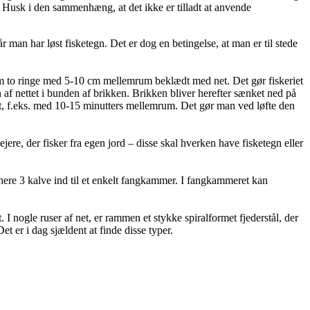
Husk i den sammenhæng, at det ikke er tilladt at anvende
an har løst fisketegn. Det er dog en betingelse, at man er til stede
som to ringe med 5-10 cm mellemrum beklædt med net. Det gør fiskeriet
 af nettet i bunden af brikken. Brikken bliver herefter sænket ned på
ligt, f.eks. med 10-15 minutters mellemrum. Det gør man ved løfte den
ere, der fisker fra egen jord – disse skal hverken have fisketegn eller
ældnere 3 kalve ind til et enkelt fangkammer. I fangkammeret kan
 I nogle ruser af net, er rammen et stykke spiralformet fjederstål, der
t er i dag sjældent at finde disse typer.