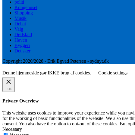
politi
Kongehuset
Shopping
Musik
Debat
Valg
Dødsfald
Haven
Byggeri
Det sker
Copyright 2020/2028 - Erik Egvad Petersen - sydnyt.dk
Denne hjemmeside gør IKKE brug af cookies.
Cookie settings
Luk
Privacy Overview
This website uses cookies to improve your experience while you naviga
for the working of basic functionalities of the website. We also use t
consent. You also have the option to opt-out of these cookies. But op
Necessary