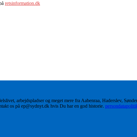
 på
retsinformation.dk
delslivet, arbejdspladser og meget mere fra Aabenraa, Haderslev, Sønd
ontakt os på ep@sydnyt.dk hvis Du har en god historie.
persondatapolit