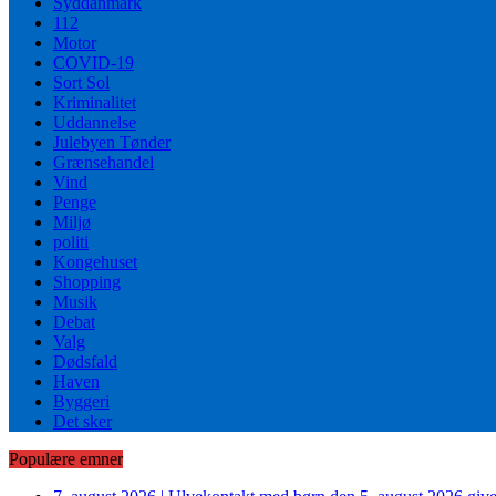
Syddanmark
112
Motor
COVID-19
Sort Sol
Kriminalitet
Uddannelse
Julebyen Tønder
Grænsehandel
Vind
Penge
Miljø
politi
Kongehuset
Shopping
Musik
Debat
Valg
Dødsfald
Haven
Byggeri
Det sker
Populære emner