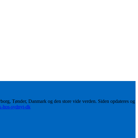
erborg, Tønder, Danmark og den store vide verden. Siden opdateres og
ik-hos-sydnyt-dk