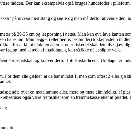
være rådden. Der kan eksempelvis også bruges hundefoder i pilleform. 
skab” på niveau med stang og snøre og man må derfor anvende den, når m
ameter på 30-35 cm og let posning i nettet. Man kan evt. lave kanten 
ikken hales ind. Man lægger (eller bedre: fastbinder) lokkemaden i midten
brikken for at få fat i lokkemaden. Under fiskeriet skal den tilses jævn
 var i gang med at æde af maddingen, kan så ikke nå at slippe væk.
ende ruseredskab og kræver derfor fritidsfiskerlicens. Undtaget er lodsej
 form. For dem alle gælder, at de har mindst 1, men som oftest 2 eller sj
rådnet.
t udspændte over en metalramme eller, mere og mere almindeligt, af plast.
krebseruser også være fremstillet som en tremmekasse eller af pileflet. De
 dag.
 Danmark.