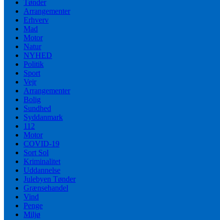
Tønder
Arrangementer
Erhverv
Mad
Motor
Natur
NYHED
Politik
Sport
Vejr
Arrangementer
Bolig
Sundhed
Syddanmark
112
Motor
COVID-19
Sort Sol
Kriminalitet
Uddannelse
Julebyen Tønder
Grænsehandel
Vind
Penge
Miljø