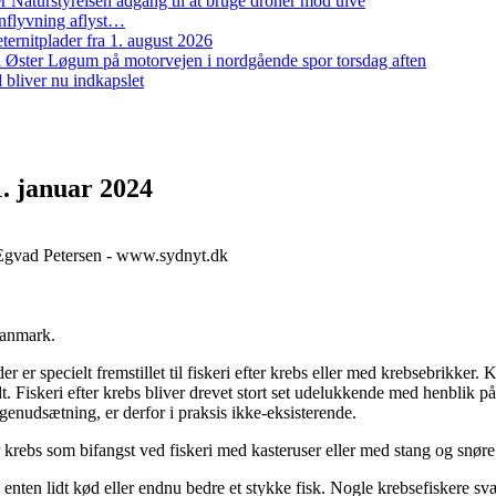
 Naturstyrelsen adgang til at bruge droner mod ulve
nflyvning aflyst…
ernitplader fra 1. august 2026
 ved Øster Løgum på motorvejen i nordgående spor torsdag aften
bliver nu indkapslet
1. januar 2024
k Egvad Petersen - www.sydnyt.dk
 Danmark.
 er specielt fremstillet til fiskeri efter krebs eller med krebsebrikker.
t. Fiskeri efter krebs bliver drevet stort set udelukkende med henblik på
genudsætning, er derfor i praksis ikke-eksisterende.
r krebs som bifangst ved fiskeri med kasteruser eller med stang og snøre
, enten lidt kød eller endnu bedre et stykke fisk. Nogle krebsefiskere s