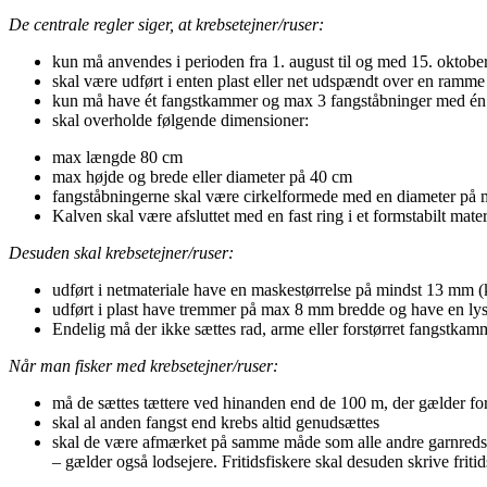
De centrale regler siger, at krebsetejner/ruser:
kun må anvendes i perioden fra 1. august til og med 15. oktobe
skal være udført i enten plast eller net udspændt over en ram
kun må have ét fangstkammer og max 3 fangståbninger med én
skal overholde følgende dimensioner:
max længde 80 cm
max højde og brede eller diameter på 40 cm
fangståbningerne skal være cirkelformede med en diameter på
Kalven skal være afsluttet med en fast ring i et formstabilt materi
Desuden skal krebsetejner/ruser:
udført i netmateriale have en maskestørrelse på mindst 13 mm (
udført i plast have tremmer på max 8 mm bredde og have en ly
Endelig må der ikke sættes rad, arme eller forstørret fangstkam
Når man fisker med krebsetejner/ruser:
må de sættes tættere ved hinanden end de 100 m, der gælder for
skal al anden fangst end krebs altid genudsættes
skal de være afmærket på samme måde som alle andre garnredsk
– gælder også lodsejere. Fritidsfiskere skal desuden skrive frit