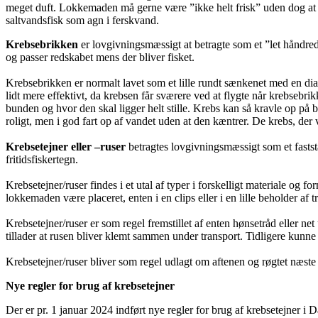
meget duft. Lokkemaden må gerne være ”ikke helt frisk” uden dog at 
saltvandsfisk som agn i ferskvand.
Krebsebrikken
er lovgivningsmæssigt at betragte som et ”let håndred
og passer redskabet mens der bliver fisket.
Krebsebrikken er normalt lavet som et lille rundt sænkenet med en di
lidt mere effektivt, da krebsen får sværere ved at flygte når krebsebr
bunden og hvor den skal ligger helt stille. Krebs kan så kravle op på 
roligt, men i god fart op af vandet uden at den kæntrer. De krebs, der
Krebsetejner eller –ruser
betragtes lovgivningsmæssigt som et faststå
fritidsfiskertegn.
Krebsetejner/ruser findes i et utal af typer i forskelligt materiale og
lokkemaden være placeret, enten i en clips eller i en lille beholder af t
Krebsetejner/ruser er som regel fremstillet af enten hønsetråd eller ne
tillader at rusen bliver klemt sammen under transport. Tidligere kunne 
Krebsetejner/ruser bliver som regel udlagt om aftenen og røgtet næste
Nye regler for brug af krebsetejner
Der er pr. 1 januar 2024 indført nye regler for brug af krebsetejner i