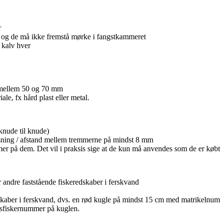
r
me og de må ikke fremstå mørke i fangstkammeret
 kalv hver
 mellem 50 og 70 mm
ale, fx hård plast eller metal.
knude til knude)
sning / afstand mellem tremmerne på mindst 8 mm
mer på dem. Det vil i praksis sige at de kun må anvendes som de er købt
 andre faststående fiskeredskaber i ferskvand
aber i ferskvand, dvs. en rød kugle på mindst 15 cm med matrikelnum
idsfiskernummer på kuglen.