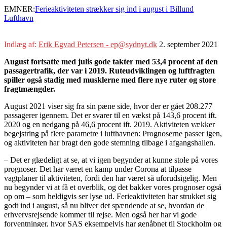
EMNER:
Ferieaktiviteten strækker sig ind i august i Billund
Lufthavn
Indlæg af:
Erik Egvad Petersen - ep@sydnyt.dk
2. september 2021
August fortsatte med julis gode takter med 53,4 procent af den
passagertrafik, der var i 2019. Ruteudviklingen og luftfragten
spiller også stadig med musklerne med flere nye ruter og store
fragtmængder.
August 2021 viser sig fra sin pæne side, hvor der er gået 208.277
passagerer igennem. Det er svarer til en vækst på 143,6 procent ift.
2020 og en nedgang på 46,6 procent ift. 2019. Aktiviteten vækker
begejstring på flere parametre i lufthavnen: Prognoserne passer igen,
og aktiviteten har bragt den gode stemning tilbage i afgangshallen.
– Det er glædeligt at se, at vi igen begynder at kunne stole på vores
prognoser. Det har været en kamp under Corona at tilpasse
vagtplaner til aktiviteten, fordi den har været så uforudsigelig. Men
nu begynder vi at få et overblik, og det bakker vores prognoser også
op om – som heldigvis ser lyse ud. Ferieaktiviteten har strukket sig
godt ind i august, så nu bliver det spændende at se, hvordan de
erhvervsrejsende kommer til rejse. Men også her har vi gode
forventninger, hvor SAS eksempelvis har genåbnet til Stockholm og