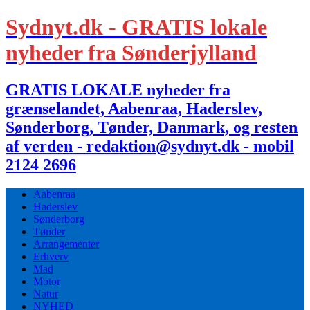
Sydnyt.dk - GRATIS lokale
nyheder fra Sønderjylland
GRATIS LOKALE nyheder fra
grænselandet, Aabenraa, Haderslev,
Sønderborg, Tønder, Danmark, og resten
af verden - redaktion@sydnyt.dk - mobil
2124 2696
Aabenraa
Haderslev
Sønderborg
Tønder
Arrangementer
Erhverv
Mad
Motor
Natur
NYHED