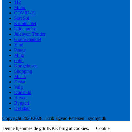
112
Motor
COVID-19
Sort Sol
Kriminalitet
Uddannelse
Julebyen Tønder
Grænsehandel
Vind
Penge
Miljø
politi
Kongehuset
Shopping
Musik
Debat
Valg
Dødsfald
Haven
Byggeri
Det sker
Copyright 2020/2028 - Erik Egvad Petersen - sydnyt.dk
Denne hjemmeside gør IKKE brug af cookies.
Cookie