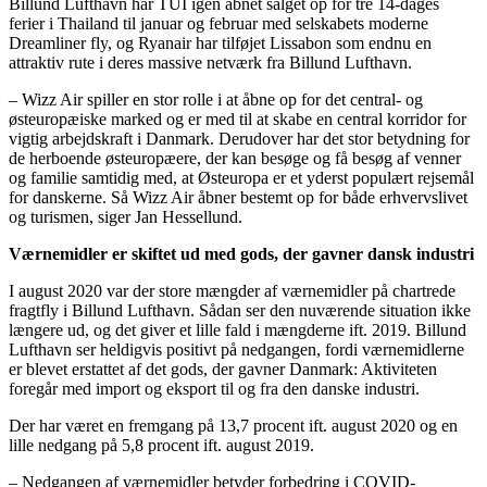
Billund Lufthavn har TUI igen åbnet salget op for tre 14-dages
ferier i Thailand til januar og februar med selskabets moderne
Dreamliner fly, og Ryanair har tilføjet Lissabon som endnu en
attraktiv rute i deres massive netværk fra Billund Lufthavn.
– Wizz Air spiller en stor rolle i at åbne op for det central- og
østeuropæiske marked og er med til at skabe en central korridor for
vigtig arbejdskraft i Danmark. Derudover har det stor betydning for
de herboende østeuropæere, der kan besøge og få besøg af venner
og familie samtidig med, at Østeuropa er et yderst populært rejsemål
for danskerne. Så Wizz Air åbner bestemt op for både erhvervslivet
og turismen, siger Jan Hessellund.
Værnemidler er skiftet ud med gods, der gavner dansk industri
I august 2020 var der store mængder af værnemidler på chartrede
fragtfly i Billund Lufthavn. Sådan ser den nuværende situation ikke
længere ud, og det giver et lille fald i mængderne ift. 2019. Billund
Lufthavn ser heldigvis positivt på nedgangen, fordi værnemidlerne
er blevet erstattet af det gods, der gavner Danmark: Aktiviteten
foregår med import og eksport til og fra den danske industri.
Der har været en fremgang på 13,7 procent ift. august 2020 og en
lille nedgang på 5,8 procent ift. august 2019.
– Nedgangen af værnemidler betyder forbedring i COVID-