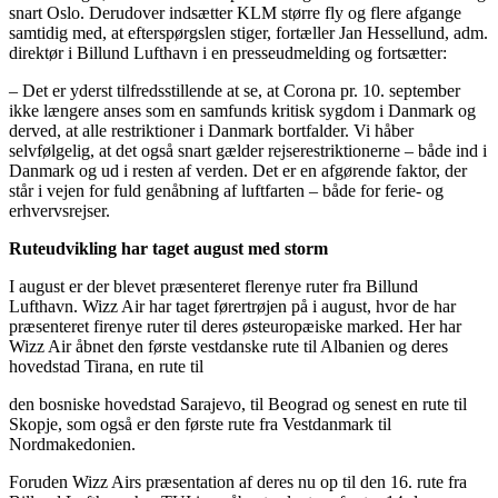
snart Oslo. Derudover indsætter KLM større fly og flere afgange
samtidig med, at efterspørgslen stiger, fortæller Jan Hessellund, adm.
direktør i Billund Lufthavn i en presseudmelding og fortsætter:
– Det er yderst tilfredsstillende at se, at Corona pr. 10. september
ikke længere anses som en samfunds kritisk sygdom i Danmark og
derved, at alle restriktioner i Danmark bortfalder. Vi håber
selvfølgelig, at det også snart gælder rejserestriktionerne – både ind i
Danmark og ud i resten af verden. Det er en afgørende faktor, der
står i vejen for fuld genåbning af luftfarten – både for ferie- og
erhvervsrejser.
Ruteudvikling har taget august med storm
I august er der blevet præsenteret flerenye ruter fra Billund
Lufthavn. Wizz Air har taget førertrøjen på i august, hvor de har
præsenteret firenye ruter til deres østeuropæiske marked. Her har
Wizz Air åbnet den første vestdanske rute til Albanien og deres
hovedstad Tirana, en rute til
den bosniske hovedstad Sarajevo, til Beograd og senest en rute til
Skopje, som også er den første rute fra Vestdanmark til
Nordmakedonien.
Foruden Wizz Airs præsentation af deres nu op til den 16. rute fra