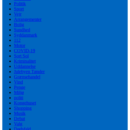
Politik
Sport
Vejr
Arrangementer
Bolig
Sundhed
Syddanmark
112
Motor
COVID-19
Sort Sol
Kriminalitet
Uddannelse
Julebyen Tønder
Grænsehandel
Vind
Penge
Miljø
politi
Kongehuset
Shopping
Musik
Debat
Valg
Dødsfald