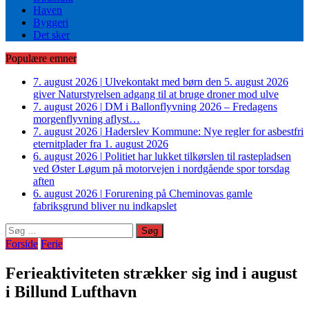
Haven
Byggeri
Det sker
Populære emner
7. august 2026
|
Ulvekontakt med børn den 5. august 2026
giver Naturstyrelsen adgang til at bruge droner mod ulve
7. august 2026
|
DM i Ballonflyvning 2026 – Fredagens
morgenflyvning aflyst…
7. august 2026
|
Haderslev Kommune: Nye regler for asbestfri
eternitplader fra 1. august 2026
6. august 2026
|
Politiet har lukket tilkørslen til rastepladsen
ved Øster Løgum på motorvejen i nordgående spor torsdag
aften
6. august 2026
|
Forurening på Cheminovas gamle
fabriksgrund bliver nu indkapslet
Søg
efter:
Forside
Ferie
Ferieaktiviteten strækker sig ind i august
i Billund Lufthavn