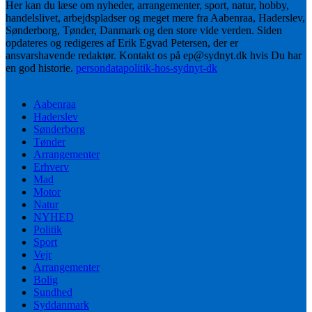
Her kan du læse om nyheder, arrangementer, sport, natur, hobby,
handelslivet, arbejdspladser og meget mere fra Aabenraa, Haderslev,
Sønderborg, Tønder, Danmark og den store vide verden. Siden
opdateres og redigeres af Erik Egvad Petersen, der er
ansvarshavende redaktør. Kontakt os på ep@sydnyt.dk hvis Du har
en god historie.
persondatapolitik-hos-sydnyt-dk
Aabenraa
Haderslev
Sønderborg
Tønder
Arrangementer
Erhverv
Mad
Motor
Natur
NYHED
Politik
Sport
Vejr
Arrangementer
Bolig
Sundhed
Syddanmark