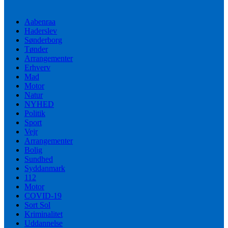
Aabenraa
Haderslev
Sønderborg
Tønder
Arrangementer
Erhverv
Mad
Motor
Natur
NYHED
Politik
Sport
Vejr
Arrangementer
Bolig
Sundhed
Syddanmark
112
Motor
COVID-19
Sort Sol
Kriminalitet
Uddannelse