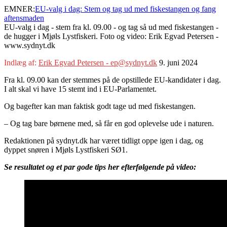
EMNER:
EU-valg i dag: Stem og tag ud med fiskestangen og fang
aftensmaden
EU-valg i dag - stem fra kl. 09.00 - og tag så ud med fiskestangen -
de hugger i Mjøls Lystfiskeri. Foto og video: Erik Egvad Petersen -
www.sydnyt.dk
Indlæg af:
Erik Egvad Petersen - ep@sydnyt.dk
9. juni 2024
Fra kl. 09.00 kan der stemmes på de opstillede EU-kandidater i dag.
I alt skal vi have 15 stemt ind i EU-Parlamentet.
Og bagefter kan man faktisk godt tage ud med fiskestangen.
– Og tag bare børnene med, så får en god oplevelse ude i naturen.
Redaktionen på sydnyt.dk har været tidligt oppe igen i dag, og
dyppet snøren i Mjøls Lystfiskeri SØ1.
Se resultatet og et par gode tips her efterfølgende på video: