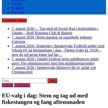
Haven
Byggeri
Det sker
Populære emner
7. august 2026
|
– Tag med på Social Run i festivaltiden i
Tønder – Hoff Running Club & Bareen
7. august 2026
|
Retro-gaming og superhelte indtager
Universe
7. august 2026
|
Haderslev: Sønderjyske Fodbold spiller mod
Viborg FF på hjemmebane i dag – Fløjten lyder kl. 19.00 –
men du må gerne kigge ind før…
7. august 2026
|
Tønder Festival giver publikum en sidste
gave: Fire intimkoncerter med fem publikumsfavoritter
7. august 2026
|
Sønderjyske Motorvej får ny asfalt ved
Christiansfeld
Søg
efter:
Forside
Lystfiskeri
EU-valg i dag: Stem og tag ud med
fiskestangen og fang aftensmaden