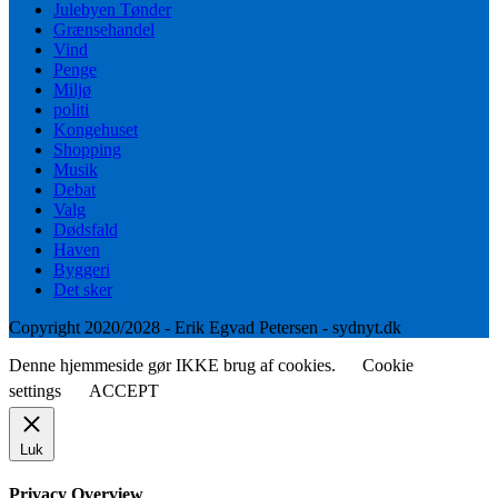
Julebyen Tønder
Grænsehandel
Vind
Penge
Miljø
politi
Kongehuset
Shopping
Musik
Debat
Valg
Dødsfald
Haven
Byggeri
Det sker
Copyright 2020/2028 - Erik Egvad Petersen - sydnyt.dk
Denne hjemmeside gør IKKE brug af cookies.
Cookie
settings
ACCEPT
Luk
Privacy Overview