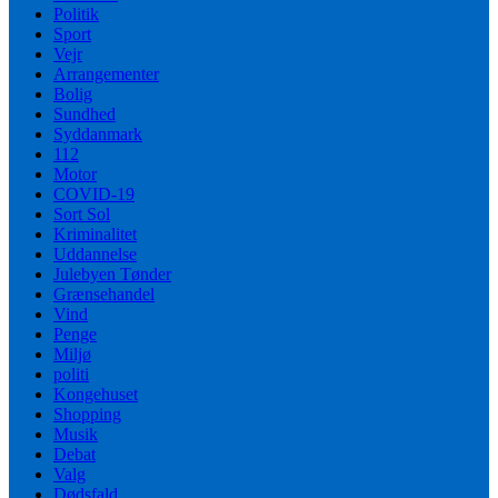
Politik
Sport
Vejr
Arrangementer
Bolig
Sundhed
Syddanmark
112
Motor
COVID-19
Sort Sol
Kriminalitet
Uddannelse
Julebyen Tønder
Grænsehandel
Vind
Penge
Miljø
politi
Kongehuset
Shopping
Musik
Debat
Valg
Dødsfald