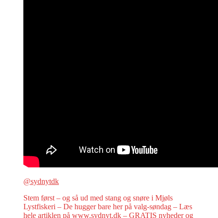
@sydnytdk
Stem først – og så ud med stang og snøre i Mjøls
Lystfiskeri – De hugger bare her på valg-søndag – Læs
hele artiklen på www.sydnyt.dk – GRATIS nyheder og