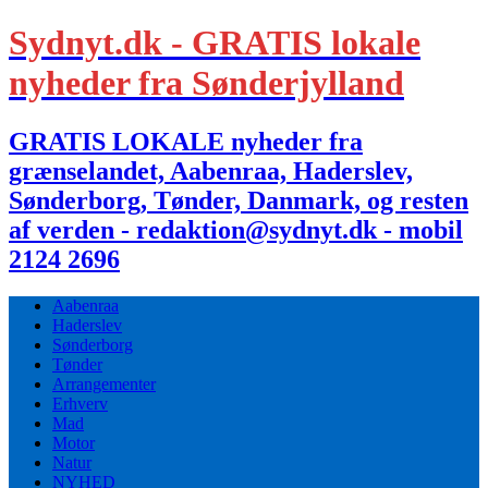
Sydnyt.dk - GRATIS lokale
nyheder fra Sønderjylland
GRATIS LOKALE nyheder fra
grænselandet, Aabenraa, Haderslev,
Sønderborg, Tønder, Danmark, og resten
af verden - redaktion@sydnyt.dk - mobil
2124 2696
Aabenraa
Haderslev
Sønderborg
Tønder
Arrangementer
Erhverv
Mad
Motor
Natur
NYHED