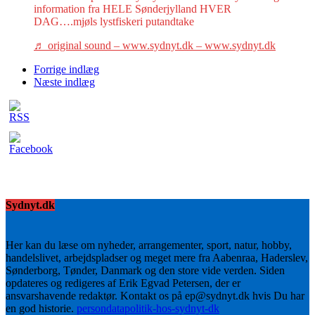
information fra HELE Sønderjylland HVER
DAG….mjøls lystfiskeri putandtake
♬ original sound – www.sydnyt.dk – www.sydnyt.dk
Forrige indlæg
Næste indlæg
Sydnyt.dk
Her kan du læse om nyheder, arrangementer, sport, natur, hobby,
handelslivet, arbejdspladser og meget mere fra Aabenraa, Haderslev,
Sønderborg, Tønder, Danmark og den store vide verden. Siden
opdateres og redigeres af Erik Egvad Petersen, der er
ansvarshavende redaktør. Kontakt os på ep@sydnyt.dk hvis Du har
en god historie.
persondatapolitik-hos-sydnyt-dk