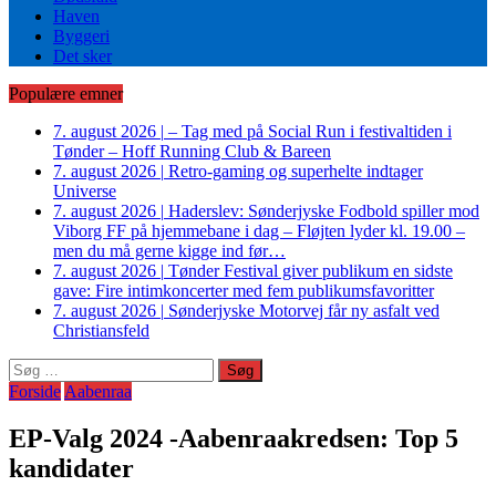
Haven
Byggeri
Det sker
Populære emner
7. august 2026
|
– Tag med på Social Run i festivaltiden i
Tønder – Hoff Running Club & Bareen
7. august 2026
|
Retro-gaming og superhelte indtager
Universe
7. august 2026
|
Haderslev: Sønderjyske Fodbold spiller mod
Viborg FF på hjemmebane i dag – Fløjten lyder kl. 19.00 –
men du må gerne kigge ind før…
7. august 2026
|
Tønder Festival giver publikum en sidste
gave: Fire intimkoncerter med fem publikumsfavoritter
7. august 2026
|
Sønderjyske Motorvej får ny asfalt ved
Christiansfeld
Søg
efter:
Forside
Aabenraa
EP-Valg 2024 -Aabenraakredsen: Top 5
kandidater