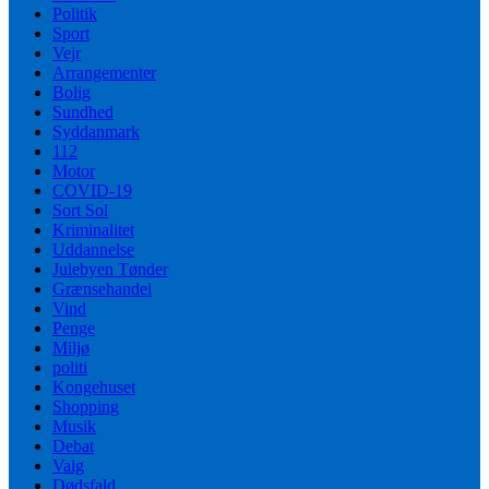
Politik
Sport
Vejr
Arrangementer
Bolig
Sundhed
Syddanmark
112
Motor
COVID-19
Sort Sol
Kriminalitet
Uddannelse
Julebyen Tønder
Grænsehandel
Vind
Penge
Miljø
politi
Kongehuset
Shopping
Musik
Debat
Valg
Dødsfald