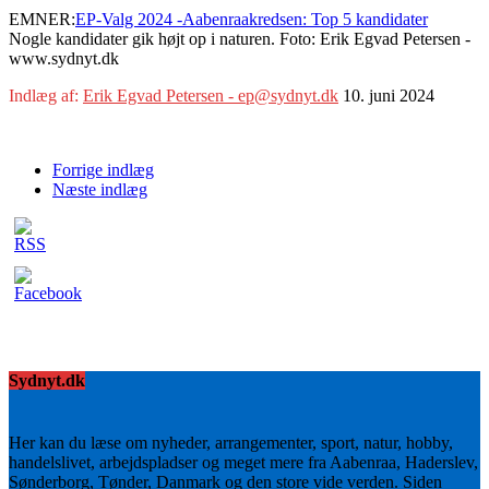
EMNER:
EP-Valg 2024 -Aabenraakredsen: Top 5 kandidater
Nogle kandidater gik højt op i naturen. Foto: Erik Egvad Petersen -
www.sydnyt.dk
Indlæg af:
Erik Egvad Petersen - ep@sydnyt.dk
10. juni 2024
Forrige indlæg
Næste indlæg
Sydnyt.dk
Her kan du læse om nyheder, arrangementer, sport, natur, hobby,
handelslivet, arbejdspladser og meget mere fra Aabenraa, Haderslev,
Sønderborg, Tønder, Danmark og den store vide verden. Siden