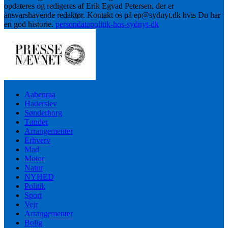
opdateres og redigeres af Erik Egvad Petersen, der er
ansvarshavende redaktør. Kontakt os på ep@sydnyt.dk hvis Du har
en god historie.
persondatapolitik-hos-sydnyt-dk
Aabenraa
Haderslev
Sønderborg
Tønder
Arrangementer
Erhverv
Mad
Motor
Natur
NYHED
Politik
Sport
Vejr
Arrangementer
Bolig