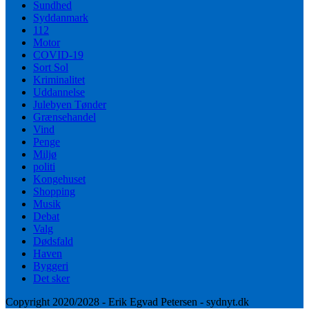
Sundhed
Syddanmark
112
Motor
COVID-19
Sort Sol
Kriminalitet
Uddannelse
Julebyen Tønder
Grænsehandel
Vind
Penge
Miljø
politi
Kongehuset
Shopping
Musik
Debat
Valg
Dødsfald
Haven
Byggeri
Det sker
Copyright 2020/2028 - Erik Egvad Petersen - sydnyt.dk