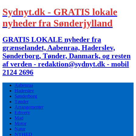
Sydnyt.dk - GRATIS lokale
nyheder fra Sønderjylland
GRATIS LOKALE nyheder fra
grænselandet, Aabenraa, Haderslev,
Sønderborg, Tønder, Danmark, og resten
af verden - redaktion@sydnyt.dk - mobil
2124 2696
Aabenraa
Haderslev
Sønderborg
Tønder
Arrangementer
Erhverv
Mad
Motor
Natur
NYHED