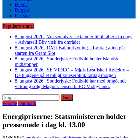
Haven
Byggeri
Det sker
Populære emner
8. august 2026
|
Voksen ulv viste tænder til til løber i fredags
– Advarsel! Bliv væk fra området
8. august 2026
|
DM i Ballonflyvning – Lørdag aften går
starten fra Gram Slot
8. august 2026
|
Sønderjyske Fodbold henter islandsk
midtstopper
8. august 2026
|
SE VIDEO – Mjøls Lystfiskeri Rødekro –
De huggede på et billigt kineserblink lørdag morgen
8. august 2026
|
Sønderjyske Fodbold har med omgående
virkning solgt Magnus Jensen til FC Midtjylland.
Søg
efter:
Forside
Danmark
Energipriserne: Statsministeren holder
pressemøde i dag kl. 13.00
EMNER:
Energipriserne: Statsministeren holder pressemøde i dag