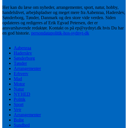
Her kan du læse om nyheder, arrangementer, sport, natur, hobby,
handelslivet, arbejdspladser og meget mere fra Aabenraa, Haderslev,
Sønderborg, Tønder, Danmark og den store vide verden. Siden
opdateres og redigeres af Erik Egvad Petersen, der er
ansvarshavende redaktør. Kontakt os på ep@sydnyt.dk hvis Du har
en god historie.
persondatapolitik-hos-sydnyt-dk
Aabenraa
Haderslev
Sønderborg
Tønder
Arrangementer
Erhverv
Mad
Motor
Natur
NYHED
Politik
Sport
Vejr
Arrangementer
Bolig
Sundhed