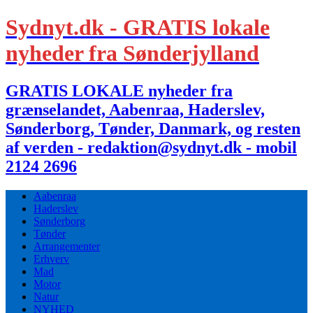
Sydnyt.dk - GRATIS lokale
nyheder fra Sønderjylland
GRATIS LOKALE nyheder fra
grænselandet, Aabenraa, Haderslev,
Sønderborg, Tønder, Danmark, og resten
af verden - redaktion@sydnyt.dk - mobil
2124 2696
Aabenraa
Haderslev
Sønderborg
Tønder
Arrangementer
Erhverv
Mad
Motor
Natur
NYHED