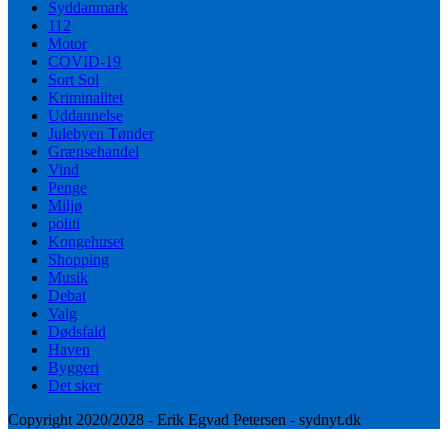
Syddanmark
112
Motor
COVID-19
Sort Sol
Kriminalitet
Uddannelse
Julebyen Tønder
Grænsehandel
Vind
Penge
Miljø
politi
Kongehuset
Shopping
Musik
Debat
Valg
Dødsfald
Haven
Byggeri
Det sker
Copyright 2020/2028 - Erik Egvad Petersen - sydnyt.dk