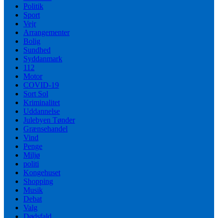
Politik
Sport
Vejr
Arrangementer
Bolig
Sundhed
Syddanmark
112
Motor
COVID-19
Sort Sol
Kriminalitet
Uddannelse
Julebyen Tønder
Grænsehandel
Vind
Penge
Miljø
politi
Kongehuset
Shopping
Musik
Debat
Valg
Dødsfald