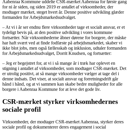
Aabenraa Kommune uddelte CSR-mærket Aabenraa for første gang
for ni år siden, og siden 2019 er antallet af virksomheder, der
modtager mærket, steget hvert år. Denne positive udvikling glæder
formanden for Arbejdsmarkedsudvalget.
– At vi i år ser endnu flere virksomheder tage et socialt ansvar, er et
tydeligt bevis på, at den positive udvikling i vores kommune
fortsætter. Når virksomhederne åbner dørene for borgere, der måske
har haft svært ved at finde fodfæste på arbejdsmarkedet, skaber vi
ikke blot jobs, men også fællesskab og inklusion, udtaler formanden
for Arbejdsmarkedsudvalget, Dorrit Knudsen, og fortsætter:
– Jeg er begejstret for, at vi i så mange år i træk har oplevet en
stigning i antallet af virksomheder, som modtager CSR-mærket. Det
er utrolig positivt, at så mange virksomheder vælger at tage del i
denne indsats. Det viser, at socialt ansvar og forretningsdrift går
hånd i hånd, og at vi sammen kan skabe bedre muligheder for alle
borgere i Aabenraa Kommune for at leve det gode liv.
CSR-mærket styrker virksomhedernes
sociale profil
Virksomheder, der modtager CSR-mærket Aabenraa, styrker deres
sociale profil og dokumenterer deres engagement i social