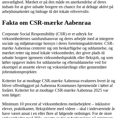
ansvarlighed. Mærket er på den måde en anerkendelse af deres
indsats for at give udsatte borgere en chance for at deltage aktivt på
arbejdsmarkedet og bidrage til det lokale erhvervsliv.
Fakta om CSR-mærke Aabenraa
Corporate Social Responsibility (CSR) er et udtryk for
virksomhedernes samfundsansvar og deres arbejde med at integrere
sociale og miljømæssige hensyn i deres forretningsaktiviteter. CSR-
mærke Aabenraa centrerer sig om beskæftigelse og uddannelse, og
mærket retter sig imod lokale virksomheder, der giver plads til
udsatte borgere igennem virksomhedspraktik eller fleksjob, og som
løfter opgaver inden for uddannelse og efteruddannelse ved for
eksempel at ansætte elever og voksenlærlinge eller gennemføre
jobrotationsprojekter.
Kriteriet for at modtage CSR-mærke Aabenraa evalueres hvert år og
bliver offentliggjort på Aabenraa Kommunes hjemmeside i løbet af
foråret. Kriteriet for at modtage CSR-mærke Aabenraa 2025 var
som følger:
Minimum 10 procent af virksomhedens medarbejdere – inklusive
elever, praktikanter, fleksjobbere med videre – skal i indeværende år
have været ansat i en eller flere af følgende ordninger. For de store