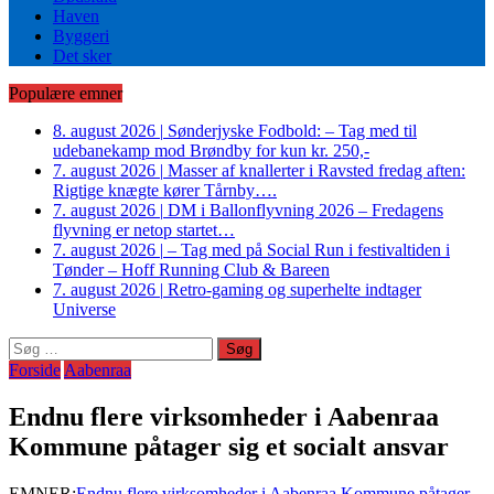
Haven
Byggeri
Det sker
Populære emner
8. august 2026
|
Sønderjyske Fodbold: – Tag med til
udebanekamp mod Brøndby for kun kr. 250,-
7. august 2026
|
Masser af knallerter i Ravsted fredag aften:
Rigtige knægte kører Tårnby….
7. august 2026
|
DM i Ballonflyvning 2026 – Fredagens
flyvning er netop startet…
7. august 2026
|
– Tag med på Social Run i festivaltiden i
Tønder – Hoff Running Club & Bareen
7. august 2026
|
Retro-gaming og superhelte indtager
Universe
Søg
efter:
Forside
Aabenraa
Endnu flere virksomheder i Aabenraa
Kommune påtager sig et socialt ansvar
EMNER:
Endnu flere virksomheder i Aabenraa Kommune påtager