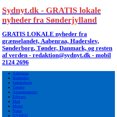
Sydnyt.dk - GRATIS lokale
nyheder fra Sønderjylland
GRATIS LOKALE nyheder fra
grænselandet, Aabenraa, Haderslev,
Sønderborg, Tønder, Danmark, og resten
af verden - redaktion@sydnyt.dk - mobil
2124 2696
Aabenraa
Haderslev
Sønderborg
Tønder
Arrangementer
Erhverv
Mad
Motor
Natur
NYHED