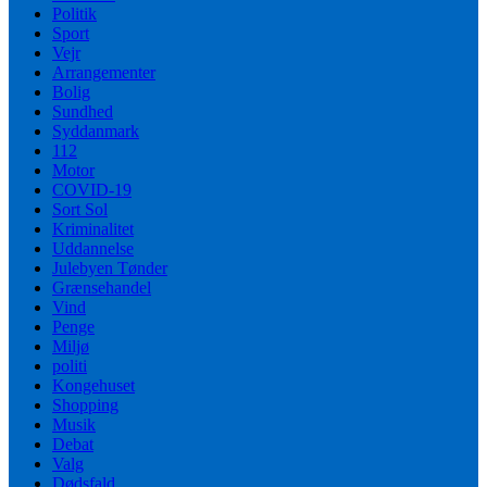
Politik
Sport
Vejr
Arrangementer
Bolig
Sundhed
Syddanmark
112
Motor
COVID-19
Sort Sol
Kriminalitet
Uddannelse
Julebyen Tønder
Grænsehandel
Vind
Penge
Miljø
politi
Kongehuset
Shopping
Musik
Debat
Valg
Dødsfald