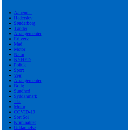
Aabenraa
Haderslev
Sønderborg
Tønder
Arrangementer
Erhverv
Mad
Motor
Natur
NYHED
Politik
Sport
Vejr
Arrangementer
Bolig
Sundhed
Syddanmark
112
Motor
COVID-19
Sort Sol
Kriminalitet
Uddannelse