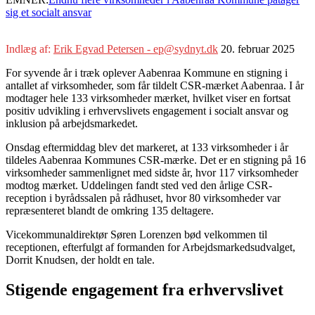
sig et socialt ansvar
Indlæg af:
Erik Egvad Petersen - ep@sydnyt.dk
20. februar 2025
For syvende år i træk oplever Aabenraa Kommune en stigning i
antallet af virksomheder, som får tildelt CSR-mærket Aabenraa. I år
modtager hele 133 virksomheder mærket, hvilket viser en fortsat
positiv udvikling i erhvervslivets engagement i socialt ansvar og
inklusion på arbejdsmarkedet.
Onsdag eftermiddag blev det markeret, at 133 virksomheder i år
tildeles Aabenraa Kommunes CSR-mærke. Det er en stigning på 16
virksomheder sammenlignet med sidste år, hvor 117 virksomheder
modtog mærket. Uddelingen fandt sted ved den årlige CSR-
reception i byrådssalen på rådhuset, hvor 80 virksomheder var
repræsenteret blandt de omkring 135 deltagere.
Vicekommunaldirektør Søren Lorenzen bød velkommen til
receptionen, efterfulgt af formanden for Arbejdsmarkedsudvalget,
Dorrit Knudsen, der holdt en tale.
Stigende engagement fra erhvervslivet