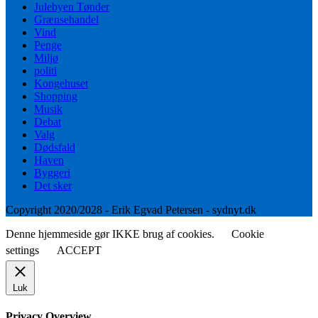
Julebyen Tønder
Grænsehandel
Vind
Penge
Miljø
politi
Kongehuset
Shopping
Musik
Debat
Valg
Dødsfald
Haven
Byggeri
Det sker
Copyright 2020/2028 - Erik Egvad Petersen - sydnyt.dk
Denne hjemmeside gør IKKE brug af cookies.
Cookie
settings
ACCEPT
Luk
Privacy Overview