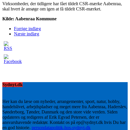
Virksomheder, der tidligere har fået tildelt CSR-mærke Aabenraa,
skal hvert år ansøge om igen at få tildelt CSR-mærket.
Kilde: Aabenraa Kommune
Forrige indlæg
Næste indlæg
Sydnyt.dk
Her kan du læse om nyheder, arrangementer, sport, natur, hobby,
handelslivet, arbejdspladser og meget mere fra Aabenraa, Haderslev,
Sønderborg, Tønder, Danmark og den store vide verden. Siden
opdateres og redigeres af Erik Egvad Petersen, der er
ansvarshavende redaktør. Kontakt os på ep@sydnyt.dk hvis Du har
en god historie.
persondatapolitik-hos-sydnyt-dk