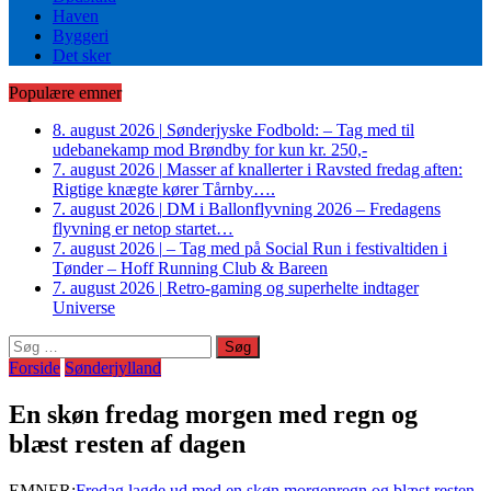
Haven
Byggeri
Det sker
Populære emner
8. august 2026
|
Sønderjyske Fodbold: – Tag med til
udebanekamp mod Brøndby for kun kr. 250,-
7. august 2026
|
Masser af knallerter i Ravsted fredag aften:
Rigtige knægte kører Tårnby….
7. august 2026
|
DM i Ballonflyvning 2026 – Fredagens
flyvning er netop startet…
7. august 2026
|
– Tag med på Social Run i festivaltiden i
Tønder – Hoff Running Club & Bareen
7. august 2026
|
Retro-gaming og superhelte indtager
Universe
Søg
efter:
Forside
Sønderjylland
En skøn fredag morgen med regn og
blæst resten af dagen
EMNER:
Fredag lagde ud med en skøn morgen
regn og blæst resten