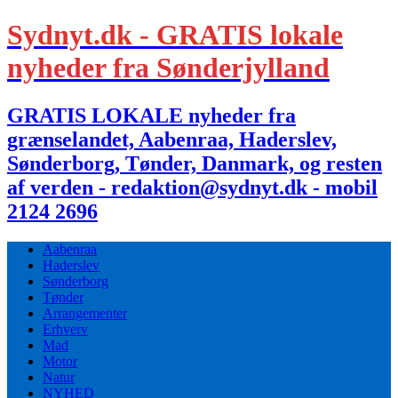
Sydnyt.dk - GRATIS lokale
nyheder fra Sønderjylland
GRATIS LOKALE nyheder fra
grænselandet, Aabenraa, Haderslev,
Sønderborg, Tønder, Danmark, og resten
af verden - redaktion@sydnyt.dk - mobil
2124 2696
Aabenraa
Haderslev
Sønderborg
Tønder
Arrangementer
Erhverv
Mad
Motor
Natur
NYHED