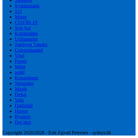
Sundhed
Syddanmark
112
Motor
COVID-19
Sort Sol
Kriminalitet
Uddannelse
Julebyen Tønder
Grænsehandel
Vind
Penge
Miljø
politi
Kongehuset
Shopping
Musik
Debat
Valg
Dødsfald
Haven
Byggeri
Det sker
Copyright 2020/2028 - Erik Egvad Petersen - sydnyt.dk