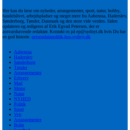
Her kan du læse om nyheder, arrangementer, sport, natur, hobby,
handelslivet, arbejdspladser og meget mere fra Aabenraa, Haderslev,
Sønderborg, Tønder, Danmark og den store vide verden. Siden
opdateres og redigeres af Erik Egvad Petersen, der er
ansvarshavende redaktør. Kontakt os på ep@sydnyt.dk hvis Du har
en god historie.
persondatapolitik-hos-sydnyt-dk
Aabenraa
Haderslev
Sønderborg
Tønder
Arrangementer
Erhverv
Mad
Motor
Natur
NYHED
Politik
Sport
Vejr
Arrangementer
Bolig