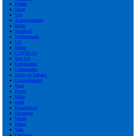
Politik
Sport
Vejr
Arrangementer
Bolig
Sundhed
Syddanmark
112
Motor
COVID-19
Sort Sol
Kriminalitet
Uddannelse
Julebyen Tønder
Grænsehandel
Vind
Penge
Miljø
politi
Kongehuset
Shopping
Musik
Debat
Valg
Dødsfald