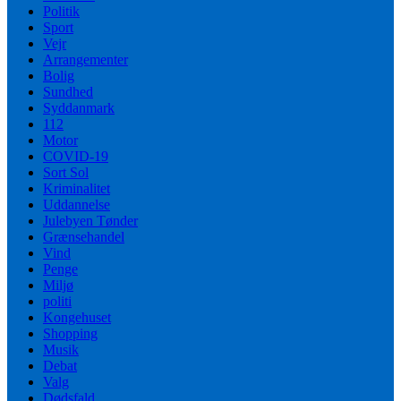
Politik
Sport
Vejr
Arrangementer
Bolig
Sundhed
Syddanmark
112
Motor
COVID-19
Sort Sol
Kriminalitet
Uddannelse
Julebyen Tønder
Grænsehandel
Vind
Penge
Miljø
politi
Kongehuset
Shopping
Musik
Debat
Valg
Dødsfald