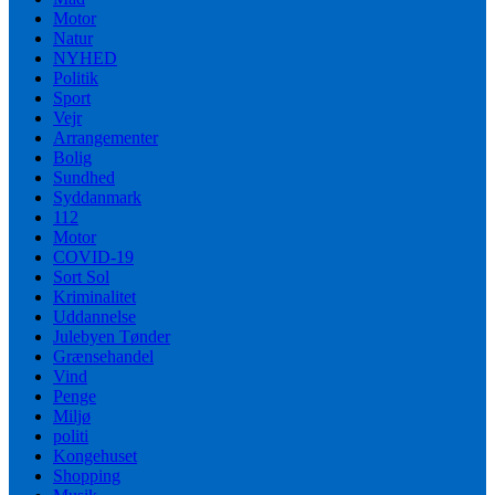
Motor
Natur
NYHED
Politik
Sport
Vejr
Arrangementer
Bolig
Sundhed
Syddanmark
112
Motor
COVID-19
Sort Sol
Kriminalitet
Uddannelse
Julebyen Tønder
Grænsehandel
Vind
Penge
Miljø
politi
Kongehuset
Shopping