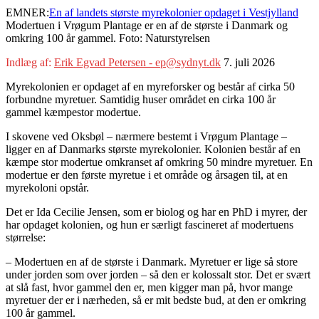
EMNER:
En af landets største myrekolonier opdaget i Vestjylland
Modertuen i Vrøgum Plantage er en af de største i Danmark og
omkring 100 år gammel. Foto: Naturstyrelsen
Indlæg af:
Erik Egvad Petersen - ep@sydnyt.dk
7. juli 2026
Myrekolonien er opdaget af en myreforsker og består af cirka 50
forbundne myretuer. Samtidig huser området en cirka 100 år
gammel kæmpestor modertue.
I skovene ved Oksbøl – nærmere bestemt i Vrøgum Plantage –
ligger en af Danmarks største myrekolonier. Kolonien består af en
kæmpe stor modertue omkranset af omkring 50 mindre myretuer. En
modertue er den første myretue i et område og årsagen til, at en
myrekoloni opstår.
Det er Ida Cecilie Jensen, som er biolog og har en PhD i myrer, der
har opdaget kolonien, og hun er særligt fascineret af modertuens
størrelse:
– Modertuen en af de største i Danmark. Myretuer er lige så store
under jorden som over jorden – så den er kolossalt stor. Det er svært
at slå fast, hvor gammel den er, men kigger man på, hvor mange
myretuer der er i nærheden, så er mit bedste bud, at den er omkring
100 år gammel.