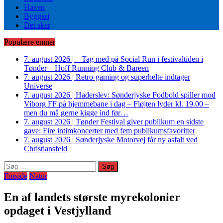
Haven
Byggeri
Det sker
Populære emner
7. august 2026
|
– Tag med på Social Run i festivaltiden i
Tønder – Hoff Running Club & Bareen
7. august 2026
|
Retro-gaming og superhelte indtager
Universe
7. august 2026
|
Haderslev: Sønderjyske Fodbold spiller mod
Viborg FF på hjemmebane i dag – Fløjten lyder kl. 19.00 –
men du må gerne kigge ind før…
7. august 2026
|
Tønder Festival giver publikum en sidste
gave: Fire intimkoncerter med fem publikumsfavoritter
7. august 2026
|
Sønderjyske Motorvej får ny asfalt ved
Christiansfeld
Søg
efter:
Forside
Natur
En af landets største myrekolonier
opdaget i Vestjylland