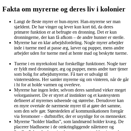
Fakta om myrerne og deres liv i kolonier
Langt de fleste myrer er hun-myrer. Han-myrerne ser man
sjældent. De har vinger og lever kun kort tid, da deres
primære funktion er at befrugte en dronning. Det er kun
dronningerne, der kan få afkom – de andre hunner er sterile.
Myrerne har en klar arbejdsfordeling. Nogle myrer arbejder
inde i tuerne med at passe æg, larver og pupper, mens andre
arbejder uden for tuerne med at hente mad og beskytte tuerne.
Tuerne i en myrekoloni har forskellige funktioner. Nogle tuer
er fyldt med dronninger, æg og pupper, mens andre tuer tjener
som bolig for arbejdsmyrerne. Få tuer er udvalgt til
vinterresidens. Her samler myrerne sig om vinteren, når de går
i hi for at holde varmen og overleve.
Myrerne har ingen leder, selvom deres samfund virker meget
velorganiseret. De er styret af instinkter og et kastesystem
defineret af myrernes udseende og størrelse. Derudover kan
en myre overtale de nærmeste myrer til at gøre det samme,
som den selv gør. Størstedelen af kommunikationen foregår
via feromoner – duftstoffer, der er usynlige for os mennesker.
Myrerne ”holder bladlus”, som landmænd holder kvæg. De
placerer bladlusene i de omkringliggende nåletræer og