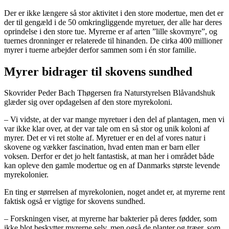
Der er ikke længere så stor aktivitet i den store modertue, men det er
der til gengæld i de 50 omkringliggende myretuer, der alle har deres
oprindelse i den store tue. Myrerne er af arten ”lille skovmyre”, og
tuernes dronninger er relaterede til hinanden. De cirka 400 millioner
myrer i tuerne arbejder derfor sammen som i én stor familie.
Myrer bidrager til skovens sundhed
Skovrider Peder Bach Thøgersen fra Naturstyrelsen Blåvandshuk
glæder sig over opdagelsen af den store myrekoloni.
– Vi vidste, at der var mange myretuer i den del af plantagen, men vi
var ikke klar over, at der var tale om en så stor og unik koloni af
myrer. Det er vi ret stolte af. Myretuer er en del af vores natur i
skovene og vækker fascination, hvad enten man er barn eller
voksen. Derfor er det jo helt fantastisk, at man her i området både
kan opleve den gamle modertue og en af Danmarks største levende
myrekolonier.
En ting er størrelsen af myrekolonien, noget andet er, at myrerne rent
faktisk også er vigtige for skovens sundhed.
– Forskningen viser, at myrerne har bakterier på deres fødder, som
ikke blot beskytter myrerne selv, men også de planter og træer, som