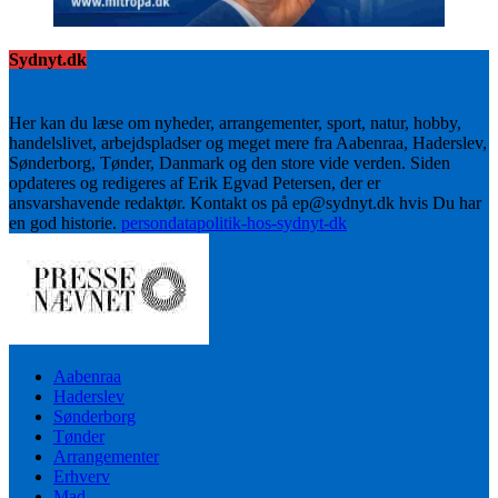
Sydnyt.dk
Her kan du læse om nyheder, arrangementer, sport, natur, hobby,
handelslivet, arbejdspladser og meget mere fra Aabenraa, Haderslev,
Sønderborg, Tønder, Danmark og den store vide verden. Siden
opdateres og redigeres af Erik Egvad Petersen, der er
ansvarshavende redaktør. Kontakt os på ep@sydnyt.dk hvis Du har
en god historie.
persondatapolitik-hos-sydnyt-dk
Aabenraa
Haderslev
Sønderborg
Tønder
Arrangementer
Erhverv
Mad