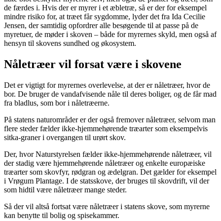
de færdes i. Hvis der er myrer i et æbletræ, så er der for eksempel
mindre risiko for, at træet får sygdomme, lyder det fra Ida Cecilie
Jensen, der samtidig opfordrer alle besøgende til at passe på de
myretuer, de møder i skoven – både for myrernes skyld, men også af
hensyn til skovens sundhed og økosystem.
Nåletræer vil forsat være i skovene
Det er vigtigt for myrernes overlevelse, at der er nåletræer, hvor de
bor. De bruger de vandafvisende nåle til deres boliger, og de får mad
fra bladlus, som bor i nåletræerne.
På statens naturområder er der også fremover nåletræer, selvom man
flere steder fælder ikke-hjemmehørende træarter som eksempelvis
sitka-graner i overgangen til urørt skov.
Der, hvor Naturstyrelsen fælder ikke-hjemmehørende nåletræer, vil
der stadig være hjemmehørende nåletræer og enkelte europæiske
træarter som skovfyr, rødgran og ædelgran. Det gælder for eksempel
i Vrøgum Plantage. I de statsskove, der bruges til skovdrift, vil der
som hidtil være nåletræer mange steder.
Så der vil altså fortsat være nåletræer i statens skove, som myrerne
kan benytte til bolig og spisekammer.