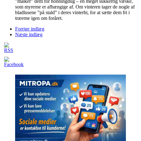
”malker” dem for honningdug – en meget sukkerrig væske,
som myrerne er afhængige af. Om vinteren tager de nogle af
bladlusene ”på stald” i deres vinterhi, for at sætte dem fri i
træerne igen om foråret.
Forrige indlæg
Næste indlæg