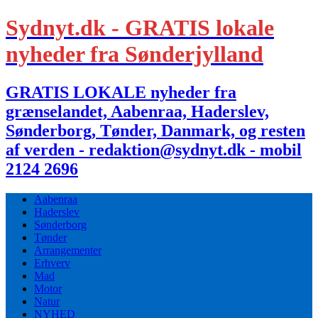
Sydnyt.dk - GRATIS lokale
nyheder fra Sønderjylland
GRATIS LOKALE nyheder fra
grænselandet, Aabenraa, Haderslev,
Sønderborg, Tønder, Danmark, og resten
af verden - redaktion@sydnyt.dk - mobil
2124 2696
Aabenraa
Haderslev
Sønderborg
Tønder
Arrangementer
Erhverv
Mad
Motor
Natur
NYHED