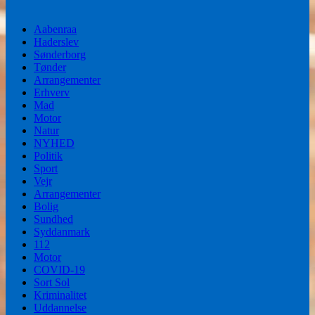
Aabenraa
Haderslev
Sønderborg
Tønder
Arrangementer
Erhverv
Mad
Motor
Natur
NYHED
Politik
Sport
Vejr
Arrangementer
Bolig
Sundhed
Syddanmark
112
Motor
COVID-19
Sort Sol
Kriminalitet
Uddannelse