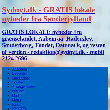
Sydnyt.dk - GRATIS lokale
nyheder fra Sønderjylland
GRATIS LOKALE nyheder fra
grænselandet, Aabenraa, Haderslev,
Sønderborg, Tønder, Danmark, og resten
af verden - redaktion@sydnyt.dk - mobil
2124 2696
Aabenraa
Haderslev
Sønderborg
Tønder
Arrangementer
Erhverv
Mad
Motor
Natur
NYHED