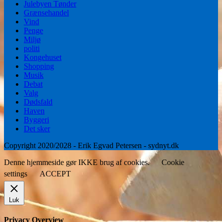
Julebyen Tønder
Grænsehandel
Vind
Penge
Miljø
politi
Kongehuset
Shopping
Musik
Debat
Valg
Dødsfald
Haven
Byggeri
Det sker
Copyright 2020/2028 - Erik Egvad Petersen - sydnyt.dk
Denne hjemmeside gør IKKE brug af cookies.
Cookie
settings
ACCEPT
Luk
Privacy Overview