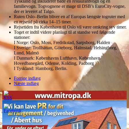
Tyskland og inkluderer både en restaurantvogn og en
familievogn. Togvognene er mage til DSB’s EuroCity-vogne,
der er leveret af Talgo.
Ruten Oslo–Berlin bliver en af Europas længste togruter med
en rejsetid på cirka 14–15 timer.
Rejsetiden fra København til Oslo vil være omkring syv timer.
Toget er indtil videre planlagt til at standse ved følgende
stationer:
I Norge: Oslo, Moss, Fredrikstad, Sarpsborg, Halden
I Sverige: Trollhättan, Göteborg, Halmstad, Helsingborg,
Lund, Malmö
I Danmark: Københavns Lufthavn, København
Hovedbanegård, Odense, Kolding, Padborg
I Tyskland: Hamborg, Berlin.
Forrige indlæg
Næste indlæg