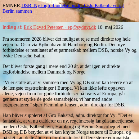
EMNER:
DSB: Ny togforbindelse binder Oslo København og
Berlin sammen
Indlæg af:
Erik Egvad Petersen - ep@sydnyt.dk
10. maj 2026
Fra sommeren 2028 bliver det muligt at rejse med direkte tog hele
vejen fra Oslo via København til Hamborg og Berlin. Den nye
forbindelse er resultatet af et partnerskab mellem DSB, norske Vy og
tyske Deutsche Bahn.
Det bliver første gang i mere end 20 år, at der igen er direkte
togforbindelse mellem Danmark og Norge.
”Vi er stolte af, at vi sammen med Vy og DB snart kan levere en af
de længste togstrækninger i Europa. Vi kan ikke løfte opgaven
alene, vejen frem for gode forbindelser på tværs af Europa, går
gennem at styrke de gode samarbejder, vi har med andre
togoperatører,” siger Flemming Jensen, adm. direktør for DSB.
Han bliver suppleret af Gro Bakstad, adm. direktør for Vy: ”Det er
fantastisk, at vi nu etablerer en ny, regelmæssig langdistancetjeneste
mellem Oslo, København, Hamborg og Berlin. Samarbejdet med
DSB og DB betyder, at vi kan knytte Norge tættere til Europa, og
på sigt kan dette åbne op for direkte tog til flere større europæiske