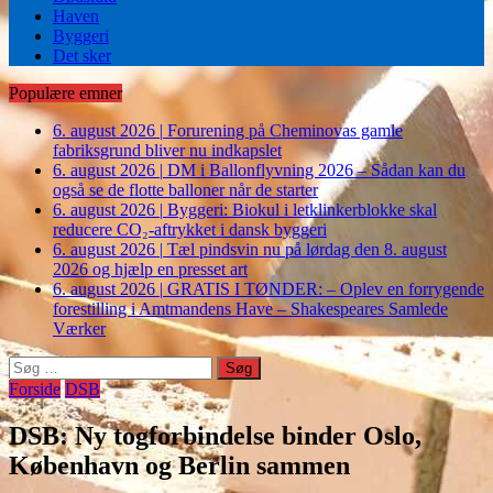
Haven
Byggeri
Det sker
Populære emner
6. august 2026
|
Forurening på Cheminovas gamle
fabriksgrund bliver nu indkapslet
6. august 2026
|
DM i Ballonflyvning 2026 – Sådan kan du
også se de flotte balloner når de starter
6. august 2026
|
Byggeri: Biokul i letklinkerblokke skal
reducere CO₂-aftrykket i dansk byggeri
6. august 2026
|
Tæl pindsvin nu på lørdag den 8. august
2026 og hjælp en presset art
6. august 2026
|
GRATIS I TØNDER: – Oplev en forrygende
forestilling i Amtmandens Have – Shakespeares Samlede
Værker
Søg
efter:
Forside
DSB
DSB: Ny togforbindelse binder Oslo,
København og Berlin sammen