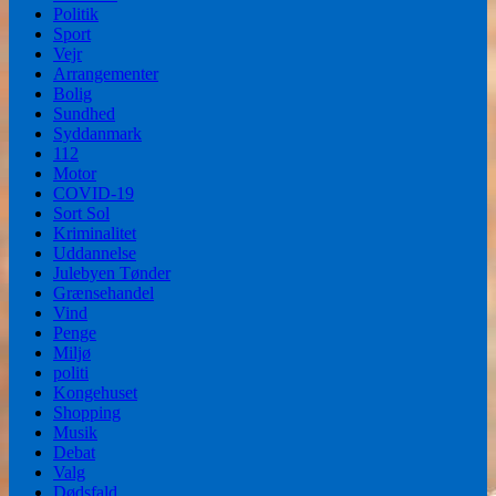
Politik
Sport
Vejr
Arrangementer
Bolig
Sundhed
Syddanmark
112
Motor
COVID-19
Sort Sol
Kriminalitet
Uddannelse
Julebyen Tønder
Grænsehandel
Vind
Penge
Miljø
politi
Kongehuset
Shopping
Musik
Debat
Valg
Dødsfald