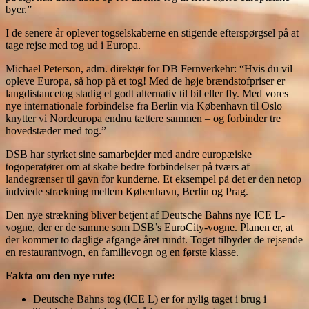
byer.”
I de senere år oplever togselskaberne en stigende efterspørgsel på at
tage rejse med tog ud i Europa.
Michael Peterson, adm. direktør for DB Fernverkehr: “Hvis du vil
opleve Europa, så hop på et tog! Med de høje brændstofpriser er
langdistancetog stadig et godt alternativ til bil eller fly. Med vores
nye internationale forbindelse fra Berlin via København til Oslo
knytter vi Nordeuropa endnu tættere sammen – og forbinder tre
hovedstæder med tog.”
DSB har styrket sine samarbejder med andre europæiske
togoperatører om at skabe bedre forbindelser på tværs af
landegrænser til gavn for kunderne. Et eksempel på det er den netop
indviede strækning mellem København, Berlin og Prag.
Den nye strækning bliver betjent af Deutsche Bahns nye ICE L-
vogne, der er de samme som DSB’s EuroCity-vogne. Planen er, at
der kommer to daglige afgange året rundt. Toget tilbyder de rejsende
en restaurantvogn, en familievogn og en første klasse.
Fakta om den nye rute:
Deutsche Bahns tog (ICE L) er for nylig taget i brug i