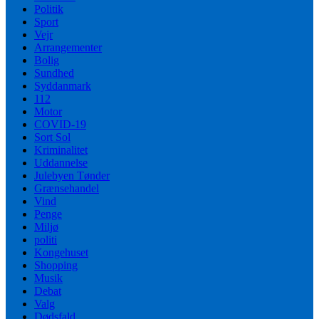
Politik
Sport
Vejr
Arrangementer
Bolig
Sundhed
Syddanmark
112
Motor
COVID-19
Sort Sol
Kriminalitet
Uddannelse
Julebyen Tønder
Grænsehandel
Vind
Penge
Miljø
politi
Kongehuset
Shopping
Musik
Debat
Valg
Dødsfald