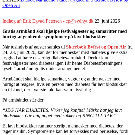
Open Air
Indlæg af:
Erik Egvad Petersen - ep@sydnyt.dk
23. juni 2026
Gratis armbånd skal hjælpe festivalgæster og samaritter med
hurtigt at genkende symptomer på lavt blodsukker
Når tusindvis af gæster samles til
Skærbæk Byfest og Open Air
fra
24.-28. juni 2026, kan det for mennesker med diabetes give ekstra
tryghed at bære et særligt diabetes-armbånd. Derfor kan
festivalgæster med diabetes igen i år hente Diabetesforeningens
lyseblå armbånd gratis under arrangementet.
Armbåndet skal hjælpe samaritter, vagter og andre gæster med
hurtigt at reagere, hvis en person med diabetes får lavt blodsukker –
en tilstand, der i værste fald kan være livsfarlig.
På armbåndet står der:
“JEG HAR DIABETES. Virker jeg konfus? Måske har jeg lavt
blodsukker. Giv mig noget med sukker og RING 112. TAK”
Et lavt blodsukker rammer særligt mennesker med diabetes, der
tager insulin. Symptomerne kan let forveksles med beruselse, fordi