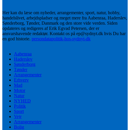
Her kan du læse om nyheder, arrangementer, sport, natur, hobby,
handelslivet, arbejdspladser og meget mere fra Aabenraa, Haderslev,
Sønderborg, Tønder, Danmark og den store vide verden. Siden
opdateres og redigeres af Erik Egvad Petersen, der er
ansvarshavende redaktør. Kontakt os på ep@sydnyt.dk hvis Du har
en god historie.
persondatapolitik-hos-sydnyt-dk
Aabenraa
Haderslev
Sønderborg
Tønder
Arrangementer
Erhverv
Mad
Motor
Natur
NYHED
Politik
Sport
Vejr
Arrangementer
Bolig