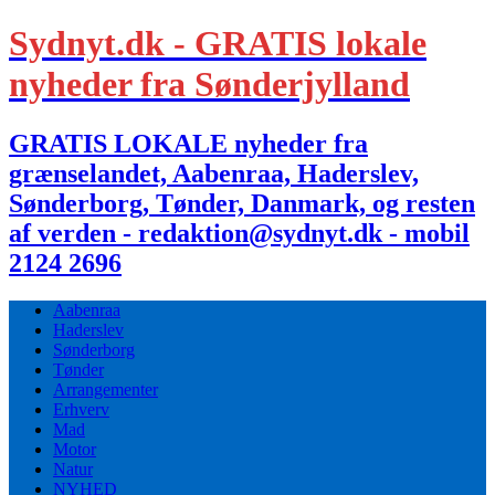
Sydnyt.dk - GRATIS lokale
nyheder fra Sønderjylland
GRATIS LOKALE nyheder fra
grænselandet, Aabenraa, Haderslev,
Sønderborg, Tønder, Danmark, og resten
af verden - redaktion@sydnyt.dk - mobil
2124 2696
Aabenraa
Haderslev
Sønderborg
Tønder
Arrangementer
Erhverv
Mad
Motor
Natur
NYHED