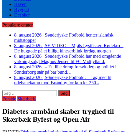
Haven
Byggeri
Det sker
Populære emner
8. august 2026
|
Sønderjyske Fodbold henter islandsk
midtstopper
8. august 2026
|
SE VIDEO – Mjøls Lystfiskeri Rødekro –
De huggede på et billigt kineserblink lørdag morgen
8. august 2026
|
Sønderjyske Fodbold har med omgående
virkning solgt Magnus Jensen til FC Midtjylland.
8. august 2026
|
– En lille dreng forsvinder, og politiet i
Sønderborg står på bar bund…
8. august 2026
|
Sønderjyske Fodbold: – Tag med til
udebanekamp mod Brøndby for kun kr. 250,-
Søg
efter:
Forside
Skærbæk,
Diabetes-armbånd skaber tryghed til
Skærbæk Byfest og Open Air
EMNER:
Diabetes-armbånd skaber tryghed til Skærbæk Byfest og