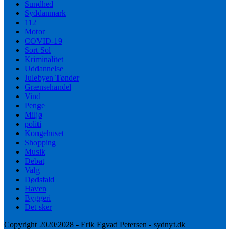
Sundhed
Syddanmark
112
Motor
COVID-19
Sort Sol
Kriminalitet
Uddannelse
Julebyen Tønder
Grænsehandel
Vind
Penge
Miljø
politi
Kongehuset
Shopping
Musik
Debat
Valg
Dødsfald
Haven
Byggeri
Det sker
Copyright 2020/2028 - Erik Egvad Petersen - sydnyt.dk