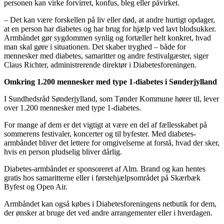
personen kan virke forvirret, konfus, bleg eller påvirket.
– Det kan være forskellen på liv eller død, at andre hurtigt opdager,
at en person har diabetes og har brug for hjælp ved lavt blodsukker.
Armbåndet gør sygdommen synlig og fortæller helt konkret, hvad
man skal gøre i situationen. Det skaber tryghed – både for
mennesker med diabetes, samaritter og andre festivalgæster, siger
Claus Richter, administrerende direktør i Diabetesforeningen.
Omkring 1.200 mennesker med type 1-diabetes i Sønderjylland
I Sundhedsråd Sønderjylland, som Tønder Kommune hører til, lever
over 1.200 mennesker med type 1-diabetes.
For mange af dem er det vigtigt at være en del af fællesskabet på
sommerens festivaler, koncerter og til byfester. Med diabetes-
armbåndet bliver det lettere for omgivelserne at forstå, hvad der sker,
hvis en person pludselig bliver dårlig.
Diabetes-armbåndet er sponsoreret af Alm. Brand og kan hentes
gratis hos samaritterne eller i førstehjælpsområdet på Skærbæk
Byfest og Open Air.
Armbåndet kan også købes i Diabetesforeningens netbutik for dem,
der ønsker at bruge det ved andre arrangementer eller i hverdagen.