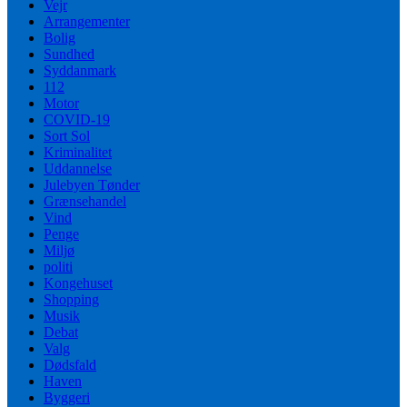
Vejr
Arrangementer
Bolig
Sundhed
Syddanmark
112
Motor
COVID-19
Sort Sol
Kriminalitet
Uddannelse
Julebyen Tønder
Grænsehandel
Vind
Penge
Miljø
politi
Kongehuset
Shopping
Musik
Debat
Valg
Dødsfald
Haven
Byggeri