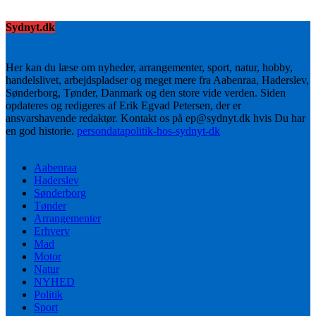
Sydnyt.dk
Her kan du læse om nyheder, arrangementer, sport, natur, hobby,
handelslivet, arbejdspladser og meget mere fra Aabenraa, Haderslev,
Sønderborg, Tønder, Danmark og den store vide verden. Siden
opdateres og redigeres af Erik Egvad Petersen, der er
ansvarshavende redaktør. Kontakt os på ep@sydnyt.dk hvis Du har
en god historie.
persondatapolitik-hos-sydnyt-dk
Aabenraa
Haderslev
Sønderborg
Tønder
Arrangementer
Erhverv
Mad
Motor
Natur
NYHED
Politik
Sport