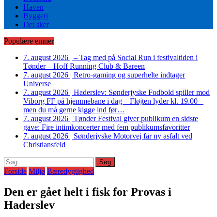
Haven
Byggeri
Det sker
Populære emner
7. august 2026
|
– Tag med på Social Run i festivaltiden i
Tønder – Hoff Running Club & Bareen
7. august 2026
|
Retro-gaming og superhelte indtager
Universe
7. august 2026
|
Haderslev: Sønderjyske Fodbold spiller mod
Viborg FF på hjemmebane i dag – Fløjten lyder kl. 19.00 –
men du må gerne kigge ind før…
7. august 2026
|
Tønder Festival giver publikum en sidste
gave: Fire intimkoncerter med fem publikumsfavoritter
7. august 2026
|
Sønderjyske Motorvej får ny asfalt ved
Christiansfeld
Søg
efter:
Forside
Miljø
Bæredygtighed
Den er gået helt i fisk for Provas i
Haderslev