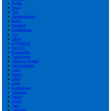
Politik
Sport
Vejr
Arrangementer
Bolig
Sundhed
Syddanmark
112
Motor
COVID-19
Sort Sol
Kriminalitet
Uddannelse
Julebyen Tønder
Grænsehandel
Vind
Penge
Miljø
politi
Kongehuset
Shopping
Musik
Debat
Valg
Dødsfald