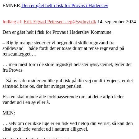
EMNER:
Den er gået helt i fisk for Provas i Haderslev
Indlæg af:
Erik Egvad Petersen - ep@sydnyt.dk
14. september 2024
Den er gået helt i fisk for Provas i Haderslev Kommune.
– Rigtig mange steder er vi begyndt at skille regnvand fra
spildevand – både fordi det er tosse dumt at rense regnvand på
renseanlægget …
… men mest fordi de store regnskyl belaster rørsystemet, lyder det
fra Provas.
– Så hvis du møder en lille gul fisk på din vej rundt i Vojens, er det
såmænd bare os, der har svinget penslen.
Fisken skal minde alle forbipasserende om, at dette afløb leder
vandet ud i en sø eller å.
MEN:
… selv om der ikke lige er en fisk ved netop din vejrist, så kan den
altså godt lede vandet ud i naturen alligevel.