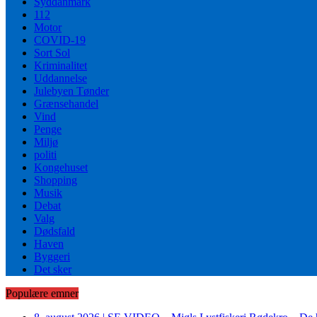
Syddanmark
112
Motor
COVID-19
Sort Sol
Kriminalitet
Uddannelse
Julebyen Tønder
Grænsehandel
Vind
Penge
Miljø
politi
Kongehuset
Shopping
Musik
Debat
Valg
Dødsfald
Haven
Byggeri
Det sker
Populære emner