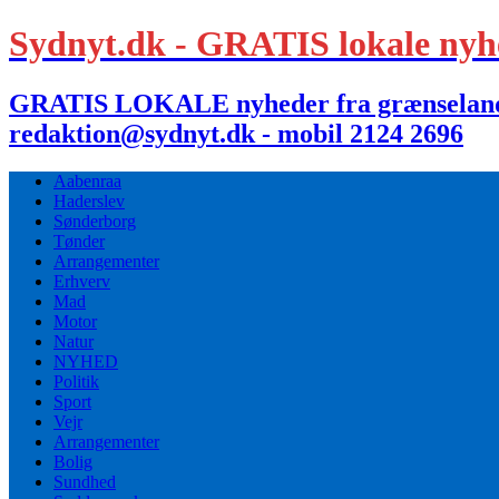
Sydnyt.dk - GRATIS lokale nyh
GRATIS LOKALE nyheder fra grænselandet,
redaktion@sydnyt.dk - mobil 2124 2696
Aabenraa
Haderslev
Sønderborg
Tønder
Arrangementer
Erhverv
Mad
Motor
Natur
NYHED
Politik
Sport
Vejr
Arrangementer
Bolig
Sundhed