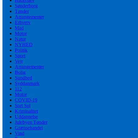
Haderslev
Sønderborg
Tønder
Arrangementer
Erhverv
Mad
Motor
Natur
NYHED
Politik
Sport
Vejr
Arrangementer
Bolig
Sundhed
Syddanmark
112
Motor
COVID-19
Sort Sol
Kriminalitet
Uddannelse
Julebyen Tønder
Grænsehandel
Vind