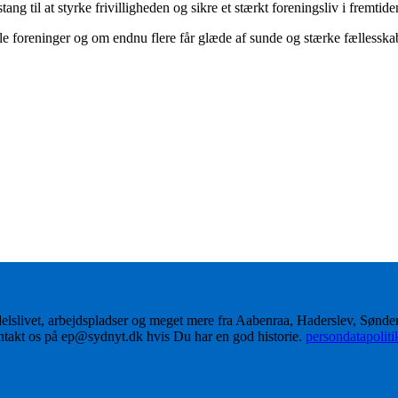
g til at styrke frivilligheden og sikre et stærkt foreningsliv i fremtide
 foreninger og om endnu flere får glæde af sunde og stærke fællesska
delslivet, arbejdspladser og meget mere fra Aabenraa, Haderslev, Sønd
ontakt os på ep@sydnyt.dk hvis Du har en god historie.
persondatapolit