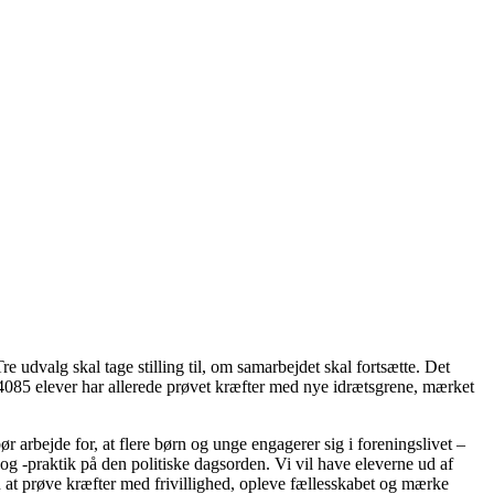
valg skal tage stilling til, om samarbejdet skal fortsætte. Det
g! 4085 elever har allerede prøvet kræfter med nye idrætsgrene, mærket
 arbejde for, at flere børn og unge engagerer sig i foreningslivet –
og -praktik på den politiske dagsorden. Vi vil have eleverne ud af
en at prøve kræfter med frivillighed, opleve fællesskabet og mærke