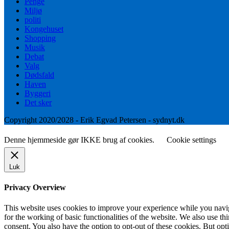
Penge
Miljø
politi
Kongehuset
Shopping
Musik
Debat
Valg
Dødsfald
Haven
Byggeri
Det sker
Copyright 2020/2028 - Erik Egvad Petersen - sydnyt.dk
Denne hjemmeside gør IKKE brug af cookies.
Cookie settings
Luk
Privacy Overview
This website uses cookies to improve your experience while you naviga
for the working of basic functionalities of the website. We also use t
consent. You also have the option to opt-out of these cookies. But op