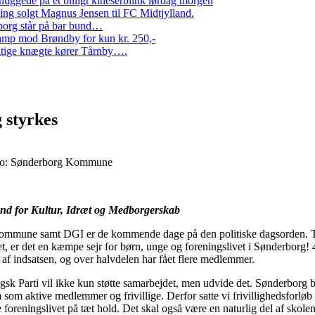
ggede på et billigt kineserblink lørdag morgen
ng solgt Magnus Jensen til FC Midtjylland.
erborg står på bar bund…
amp mod Brøndby for kun kr. 250,-
Rigtige knægte kører Tårnby….
 styrkes
Foto: Sønderborg Kommune
and for Kultur, Idræt og Medborgerskab
mune samt DGI er de kommende dage på den politiske dagsorden. Tre ud
r det, er det en kæmpe sejr for børn, unge og foreningslivet i Sønderbor
af indsatsen, og over halvdelen har fået flere medlemmer.
gsk Parti vil ikke kun støtte samarbejdet, men udvide det. Sønderborg bør
om aktive medlemmer og frivillige. Derfor satte vi frivillighedsforløb 
e foreningslivet på tæt hold. Det skal også være en naturlig del af skol