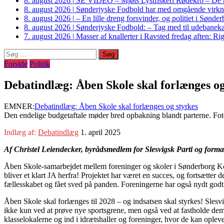
8. august 2026
|
SE VIDEO – Mjøls Lystfiskeri Rødekro – De hu
8. august 2026
|
Sønderjyske Fodbold har med omgående virkni
8. august 2026
|
– En lille dreng forsvinder, og politiet i Sønd
8. august 2026
|
Sønderjyske Fodbold: – Tag med til udebanek
7. august 2026
|
Masser af knallerter i Ravsted fredag aften: 
Søg
efter:
Forside
Politik
Debatindlæg: Åben Skole skal forlænges og
EMNER:
Debatindlæg: Åben Skole skal forlænges og styrkes
Den endelige budgetaftale møder bred opbakning blandt parterne. 
Indlæg af:
Debatindlæg
1. april 2025
Af Christel Leiendecker, byrådsmedlem for Slesvigsk Parti og form
Åben Skole-samarbejdet mellem foreninger og skoler i Sønderborg Kom
bliver et klart JA herfra! Projektet har været en succes, og fortsætte
fællesskabet og fået sved på panden. Foreningerne har også nydt godt 
Åben Skole skal forlænges til 2028 – og indsatsen skal styrkes! Slesvi
ikke kun ved at prøve nye sportsgrene, men også ved at fastholde dem s
klasselokalerne og ind i idrætshaller og foreninger, hvor de kan oplev