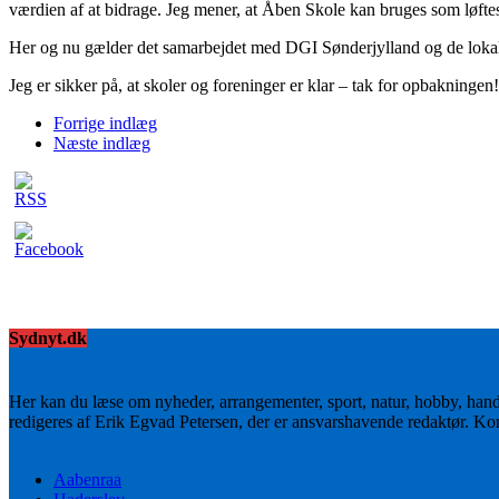
værdien af at bidrage. Jeg mener, at Åben Skole kan bruges som løftestan
Her og nu gælder det samarbejdet med DGI Sønderjylland og de lokale
Jeg er sikker på, at skoler og foreninger er klar – tak for opbakningen!
Forrige indlæg
Næste indlæg
Sydnyt.dk
Her kan du læse om nyheder, arrangementer, sport, natur, hobby, han
redigeres af Erik Egvad Petersen, der er ansvarshavende redaktør. K
Aabenraa