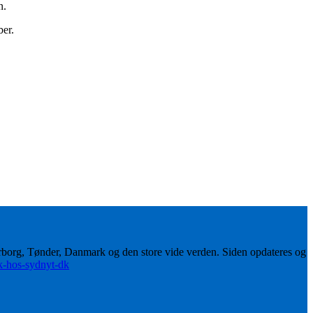
n.
ber.
erborg, Tønder, Danmark og den store vide verden. Siden opdateres og
ik-hos-sydnyt-dk