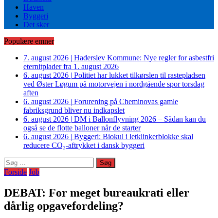
Haven
Byggeri
Det sker
Populære emner
7. august 2026
|
Haderslev Kommune: Nye regler for asbestfri
eternitplader fra 1. august 2026
6. august 2026
|
Politiet har lukket tilkørslen til rastepladsen
ved Øster Løgum på motorvejen i nordgående spor torsdag
aften
6. august 2026
|
Forurening på Cheminovas gamle
fabriksgrund bliver nu indkapslet
6. august 2026
|
DM i Ballonflyvning 2026 – Sådan kan du
også se de flotte balloner når de starter
6. august 2026
|
Byggeri: Biokul i letklinkerblokke skal
reducere CO₂-aftrykket i dansk byggeri
Søg
efter:
Forside
Job
DEBAT: For meget bureaukrati eller
dårlig opgavefordeling?