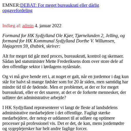
EMNER:
DEBAT: For meget bureaukrati eller dårlig
opgavefordeling
Indlæg af:
admin
4. januar 2022
Formand for HK Sydjylland Ole Kjær, Tjørnelunden 2, Jelling, og
formand for HK Kommunal Sydjylland Dorthe V. Willumsen,
Højageren 59, Østbirk, skriver:
Alt for meget tid går med proces, bureaukrati, kontrol og skemaer.
Sådan lød statsminister Mette Frederiksens dom over store dele af
den offentlige sektor i lørdagens nytårstale.
Og vi må give hende ret i, at noget er galt, når en jordemor i dag kun
står for halvt så mange fødsler som for 20 år siden, men samtidig har
mindre tid til de fødende. Men er problemet, at der er for meget
bureaukrati, eller er det snarere, at det er de forkerte mennesker, der
udfører det administrative arbejde?
I HK Sydjylland repræsenterer vi langt de fleste af landsdelens
administrative medarbejdere i det offentlige. Fagligt stærke
medarbejdere, der netop er uddannet til at udføre og optimere
processer på professionel vis. Det er det, de kan, mens jordemødre
og sygeplejersker har helt andre faglige forcer.