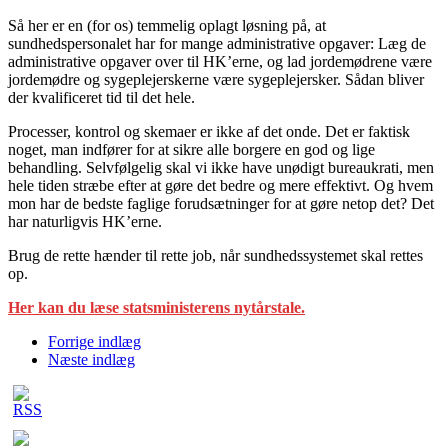
Så her er en (for os) temmelig oplagt løsning på, at
sundhedspersonalet har for mange administrative opgaver: Læg de
administrative opgaver over til HK’erne, og lad jordemødrene være
jordemødre og sygeplejerskerne være sygeplejersker. Sådan bliver
der kvalificeret tid til det hele.
Processer, kontrol og skemaer er ikke af det onde. Det er faktisk
noget, man indfører for at sikre alle borgere en god og lige
behandling. Selvfølgelig skal vi ikke have unødigt bureaukrati, men
hele tiden stræbe efter at gøre det bedre og mere effektivt. Og hvem
mon har de bedste faglige forudsætninger for at gøre netop det? Det
har naturligvis HK’erne.
Brug de rette hænder til rette job, når sundhedssystemet skal rettes
op.
Her kan du læse statsministerens nytårstale.
Forrige indlæg
Næste indlæg