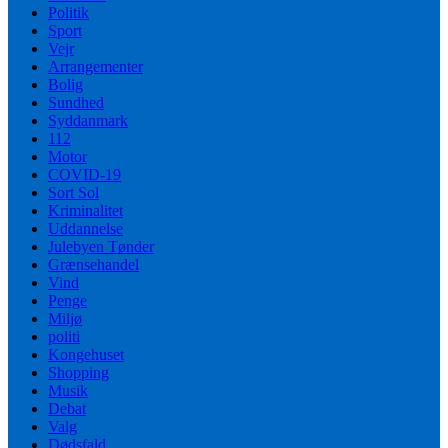
Politik
Sport
Vejr
Arrangementer
Bolig
Sundhed
Syddanmark
112
Motor
COVID-19
Sort Sol
Kriminalitet
Uddannelse
Julebyen Tønder
Grænsehandel
Vind
Penge
Miljø
politi
Kongehuset
Shopping
Musik
Debat
Valg
Dødsfald