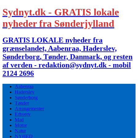
Sydnyt.dk - GRATIS lokale
nyheder fra Sønderjylland
GRATIS LOKALE nyheder fra
grænselandet, Aabenraa, Haderslev,
Sønderborg, Tønder, Danmark, og resten
af verden - redaktion@sydnyt.dk - mobil
2124 2696
Aabenraa
Haderslev
Sønderborg
Tønder
Arrangementer
Erhverv
Mad
Motor
Natur
NYHED