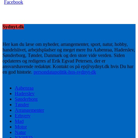
Sydnyt.dk
Her kan du læse om nyheder, arrangementer, sport, natur, hobby,
handelslivet, arbejdspladser og meget mere fra Aabenraa, Haderslev,
Sønderborg, Tønder, Danmark og den store vide verden. Siden
opdateres og redigeres af Erik Egvad Petersen, der er
ansvarshavende redaktør. Kontakt os på ep@sydnyt.dk hvis Du har
en god historie.
persondatapolitik-hos-sydnyt-dk
Aabenraa
Haderslev
Sønderborg
Tønder
Arrangementer
Erhverv
Mad
Motor
Natur
NYHED