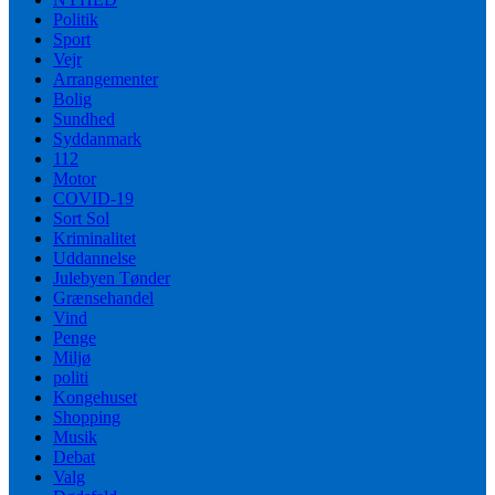
Politik
Sport
Vejr
Arrangementer
Bolig
Sundhed
Syddanmark
112
Motor
COVID-19
Sort Sol
Kriminalitet
Uddannelse
Julebyen Tønder
Grænsehandel
Vind
Penge
Miljø
politi
Kongehuset
Shopping
Musik
Debat
Valg