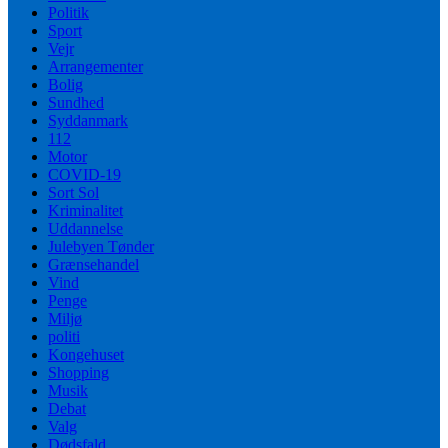
Politik
Sport
Vejr
Arrangementer
Bolig
Sundhed
Syddanmark
112
Motor
COVID-19
Sort Sol
Kriminalitet
Uddannelse
Julebyen Tønder
Grænsehandel
Vind
Penge
Miljø
politi
Kongehuset
Shopping
Musik
Debat
Valg
Dødsfald