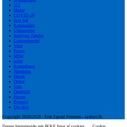
112
Motor
COVID-19
Sort Sol
Kriminalitet
Uddannelse
Julebyen Tønder
Grænsehandel
Vind
Penge
Miljø
politi
Kongehuset
Shopping
Musik
Debat
Valg
Dødsfald
Haven
Byggeri
Det sker
Copyright 2020/2028 - Erik Egvad Petersen - sydnyt.dk
Denne hjemmeside gør IKKE brug af cookies.
Cookie