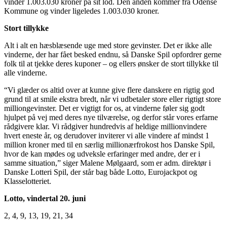
vinder 1.003.030 kroner på sit lod. Den anden kommer fra Odense
Kommune og vinder ligeledes 1.003.030 kroner.
Stort tillykke
Alt i alt en hæsblæsende uge med store gevinster. Det er ikke alle
vinderne, der har fået besked endnu, så Danske Spil opfordrer gerne
folk til at tjekke deres kuponer – og ellers ønsker de stort tillykke til
alle vinderne.
“Vi glæder os altid over at kunne give flere danskere en rigtig god
grund til at smile ekstra bredt, når vi udbetaler store eller rigtigt store
milliongevinster. Det er vigtigt for os, at vinderne føler sig godt
hjulpet på vej med deres nye tilværelse, og derfor står vores erfarne
rådgivere klar. Vi rådgiver hundredvis af heldige millionvindere
hvert eneste år, og derudover inviterer vi alle vindere af mindst 1
million kroner med til en særlig millionærfrokost hos Danske Spil,
hvor de kan mødes og udveksle erfaringer med andre, der er i
samme situation,” siger Malene Mølgaard, som er adm. direktør i
Danske Lotteri Spil, der står bag både Lotto, Eurojackpot og
Klasselotteriet.
Lotto, vindertal 20. juni
2, 4, 9, 13, 19, 21, 34