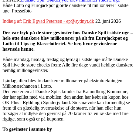
Både Lotto og Eurojackpot gjorde danskere til millionærer i sidste
uge. Pressefoto
Indlæg af:
Erik Egvad Petersen - ep@sydnyt.dk
22. juni 2026
Der var tryk på de store gevinster hos Danske Spil i sidste uge –
hele otte danskere blev millionærer på alt fra Eurojackpot og
Lotto til Tips og Klasselotteriet. Se her, hvor gevinsterne
havnede henne.
Både mandag, tirsdag, fredag og lørdag i sidste uge måtte Danske
Spil hive de store checks frem: Alle fire dage vandt heldige danskere
nemlig milliongevinster.
Lørdag aften blev to danskere millionærer på ekstratrækningen
Millionærchancen i Lotto.
Den ene er en af Danske Spils kunder fra Kalundborg Kommune,
der har spillet med via mobilen, den anden har købt sin kupon hos
OK Plus i Rødding i Sønderjylland. Sidstnævnte kan formentlig se
frem til en glædelig overraskelse af de større, når han eller hun
forsøger at indløse den gevinst på 70 kroner fra en række med fire
rigtige, som også er på kuponen.
To gevinster i samme by