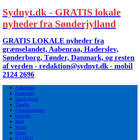
Sydnyt.dk - GRATIS lokale
nyheder fra Sønderjylland
GRATIS LOKALE nyheder fra
grænselandet, Aabenraa, Haderslev,
Sønderborg, Tønder, Danmark, og resten
af verden - redaktion@sydnyt.dk - mobil
2124 2696
Aabenraa
Haderslev
Sønderborg
Tønder
Arrangementer
Erhverv
Mad
Motor
Natur
NYHED