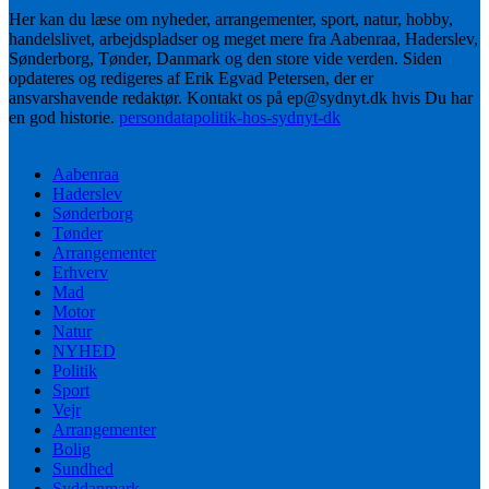
Her kan du læse om nyheder, arrangementer, sport, natur, hobby,
handelslivet, arbejdspladser og meget mere fra Aabenraa, Haderslev,
Sønderborg, Tønder, Danmark og den store vide verden. Siden
opdateres og redigeres af Erik Egvad Petersen, der er
ansvarshavende redaktør. Kontakt os på ep@sydnyt.dk hvis Du har
en god historie.
persondatapolitik-hos-sydnyt-dk
Aabenraa
Haderslev
Sønderborg
Tønder
Arrangementer
Erhverv
Mad
Motor
Natur
NYHED
Politik
Sport
Vejr
Arrangementer
Bolig
Sundhed
Syddanmark