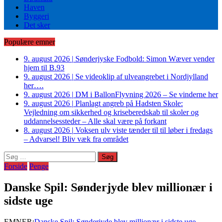
Haven
Byggeri
Det sker
Populære emner
9. august 2026
|
Sønderjyske Fodbold: Simon Wæver vender
hjem til B.93
9. august 2026
|
Se videoklip af ulveangrebet i Nordjylland
her….
9. august 2026
|
DM i BallonFlyvning 2026 – Se vinderne her
9. august 2026
|
Planlagt angreb på Hadsten Skole:
Vejledning om sikkerhed og kriseberedskab til skoler og
uddannelsessteder – Alle skal være på forkant
8. august 2026
|
Voksen ulv viste tænder til til løber i fredags
– Advarsel! Bliv væk fra området
Søg
efter:
Forside
Penge
Danske Spil: Sønderjyde blev millionær i
sidste uge
EMNER:
Danske Spil: Sønderjyde blev millionær i sidste uge