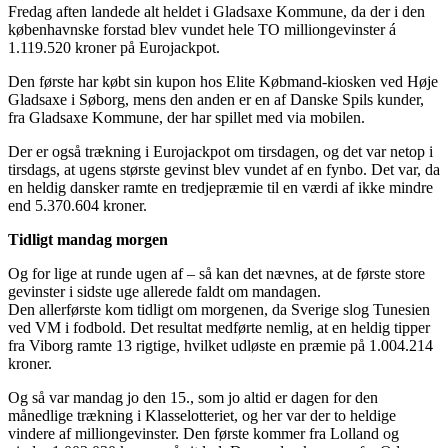
Fredag aften landede alt heldet i Gladsaxe Kommune, da der i den
københavnske forstad blev vundet hele TO milliongevinster á
1.119.520 kroner på Eurojackpot.
Den første har købt sin kupon hos Elite Købmand-kiosken ved Høje
Gladsaxe i Søborg, mens den anden er en af Danske Spils kunder,
fra Gladsaxe Kommune, der har spillet med via mobilen.
Der er også trækning i Eurojackpot om tirsdagen, og det var netop i
tirsdags, at ugens største gevinst blev vundet af en fynbo. Det var, da
en heldig dansker ramte en tredjepræmie til en værdi af ikke mindre
end 5.370.604 kroner.
Tidligt mandag morgen
Og for lige at runde ugen af – så kan det nævnes, at de første store
gevinster i sidste uge allerede faldt om mandagen.
Den allerførste kom tidligt om morgenen, da Sverige slog Tunesien
ved VM i fodbold. Det resultat medførte nemlig, at en heldig tipper
fra Viborg ramte 13 rigtige, hvilket udløste en præmie på 1.004.214
kroner.
Og så var mandag jo den 15., som jo altid er dagen for den
månedlige trækning i Klasselotteriet, og her var der to heldige
vindere af milliongevinster. Den første kommer fra Lolland og