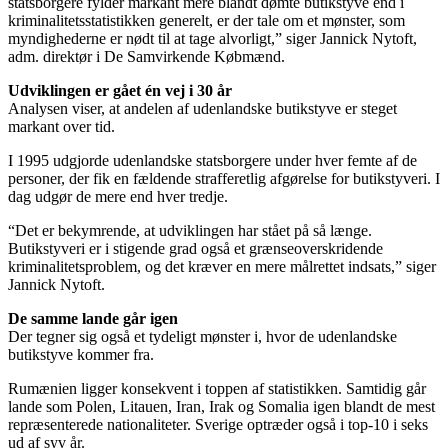
statsborgere fylder markant mere blandt dømte butikstyve end i
kriminalitetsstatistikken generelt, er der tale om et mønster, som
myndighederne er nødt til at tage alvorligt,” siger Jannick Nytoft,
adm. direktør i De Samvirkende Købmænd.
Udviklingen er gået én vej i 30 år
Analysen viser, at andelen af udenlandske butikstyve er steget
markant over tid.
I 1995 udgjorde udenlandske statsborgere under hver femte af de
personer, der fik en fældende strafferetlig afgørelse for butikstyveri. I
dag udgør de mere end hver tredje.
“Det er bekymrende, at udviklingen har stået på så længe.
Butikstyveri er i stigende grad også et grænseoverskridende
kriminalitetsproblem, og det kræver en mere målrettet indsats,” siger
Jannick Nytoft.
De samme lande går igen
Der tegner sig også et tydeligt mønster i, hvor de udenlandske
butikstyve kommer fra.
Rumænien ligger konsekvent i toppen af statistikken. Samtidig går
lande som Polen, Litauen, Iran, Irak og Somalia igen blandt de mest
repræsenterede nationaliteter. Sverige optræder også i top-10 i seks
ud af syv år.