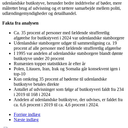
udenlandske butikstyve, herunder bedre inddrivelse af bøder, mere
målrettet brug af udvisning og et tættere samarbejde mellem politi,
udlændingemyndigheder og detailhandel.
Fakta fra analysen
Ca. 35 procent af personer med fældende strafferetlig
afgørelse for butikstyveri i 2024 var udenlandske statsborgere
Udenlandske statsborgere udgør til sammenligning ca. 19
procent af alle personer med fældende strafferetlig afgørelse
I 1995 var andelen af udenlandske statsborgere blandt dømte
butikstyve under 20 procent
Rumænien topper statistikken år efter år
Polen, Litauen, Iran, Irak og Somalia går konsekvent igen i
top-10
Kun omkring 35 procent af bøderne til udenlandske
butikstyve betales direkte
Antallet af udvisninger som følge af butikstyveri faldt fra 234
i 2019 til 168 i 2024
Andelen af udenlandske butikstyve, der udvises, er faldet fra
ca. 6,6 procent i 2019 til ca. 4,6 procent i 2024.
Forrige indlæg
Næste indlæg