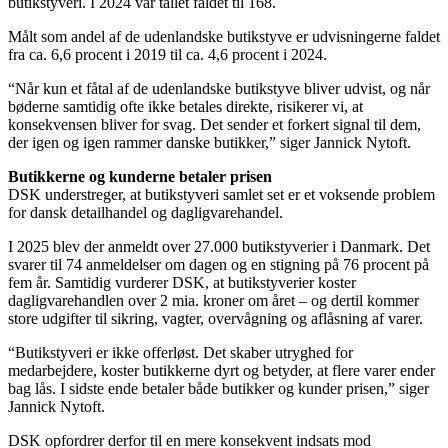
butikstyveri. I 2024 var tallet faldet til 168.
Målt som andel af de udenlandske butikstyve er udvisningerne faldet
fra ca. 6,6 procent i 2019 til ca. 4,6 procent i 2024.
“Når kun et fåtal af de udenlandske butikstyve bliver udvist, og når
bøderne samtidig ofte ikke betales direkte, risikerer vi, at
konsekvensen bliver for svag. Det sender et forkert signal til dem,
der igen og igen rammer danske butikker,” siger Jannick Nytoft.
Butikkerne og kunderne betaler prisen
DSK understreger, at butikstyveri samlet set er et voksende problem
for dansk detailhandel og dagligvarehandel.
I 2025 blev der anmeldt over 27.000 butikstyverier i Danmark. Det
svarer til 74 anmeldelser om dagen og en stigning på 76 procent på
fem år. Samtidig vurderer DSK, at butikstyverier koster
dagligvarehandlen over 2 mia. kroner om året – og dertil kommer
store udgifter til sikring, vagter, overvågning og aflåsning af varer.
“Butikstyveri er ikke offerløst. Det skaber utryghed for
medarbejdere, koster butikkerne dyrt og betyder, at flere varer ender
bag lås. I sidste ende betaler både butikker og kunder prisen,” siger
Jannick Nytoft.
DSK opfordrer derfor til en mere konsekvent indsats mod