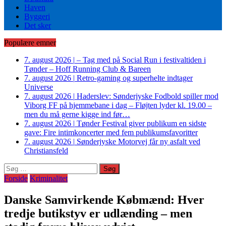
Haven
Byggeri
Det sker
Populære emner
7. august 2026
|
– Tag med på Social Run i festivaltiden i
Tønder – Hoff Running Club & Bareen
7. august 2026
|
Retro-gaming og superhelte indtager
Universe
7. august 2026
|
Haderslev: Sønderjyske Fodbold spiller mod
Viborg FF på hjemmebane i dag – Fløjten lyder kl. 19.00 –
men du må gerne kigge ind før…
7. august 2026
|
Tønder Festival giver publikum en sidste
gave: Fire intimkoncerter med fem publikumsfavoritter
7. august 2026
|
Sønderjyske Motorvej får ny asfalt ved
Christiansfeld
Søg
efter:
Forside
Kriminalitet
Danske Samvirkende Købmænd: Hver
tredje butikstyv er udlænding – men