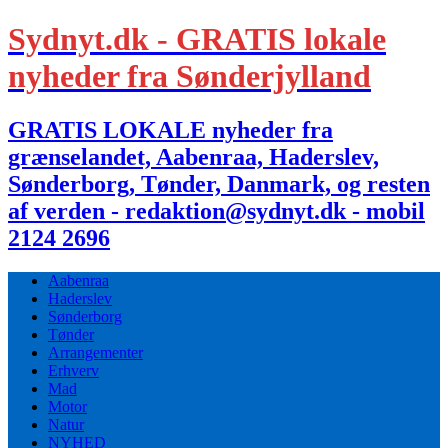
Sydnyt.dk - GRATIS lokale
nyheder fra Sønderjylland
GRATIS LOKALE nyheder fra
grænselandet, Aabenraa, Haderslev,
Sønderborg, Tønder, Danmark, og resten
af verden - redaktion@sydnyt.dk - mobil
2124 2696
Aabenraa
Haderslev
Sønderborg
Tønder
Arrangementer
Erhverv
Mad
Motor
Natur
NYHED