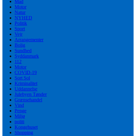
Mad
Motor
Natur
NYHED
Politik
Sport
Vejr
Arrangementer
Bolig
Sundhed
Syddanmark
112
Motor
COVID-19
Sort Sol
Kriminalitet
Uddannelse
Julebyen Tønder
Grænsehandel
Vind
Penge
Miljø
politi
Kongehuset
Shopping