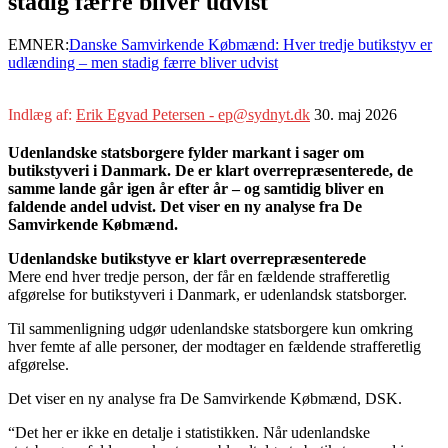
stadig færre bliver udvist
EMNER:
Danske Samvirkende Købmænd: Hver tredje butikstyv er
udlænding – men stadig færre bliver udvist
Indlæg af:
Erik Egvad Petersen - ep@sydnyt.dk
30. maj 2026
Udenlandske statsborgere fylder markant i sager om
butikstyveri i Danmark. De er klart overrepræsenterede, de
samme lande går igen år efter år – og samtidig bliver en
faldende andel udvist. Det viser en ny analyse fra De
Samvirkende Købmænd.
Udenlandske butikstyve er klart overrepræsenterede
Mere end hver tredje person, der får en fældende strafferetlig
afgørelse for butikstyveri i Danmark, er udenlandsk statsborger.
Til sammenligning udgør udenlandske statsborgere kun omkring
hver femte af alle personer, der modtager en fældende strafferetlig
afgørelse.
Det viser en ny analyse fra De Samvirkende Købmænd, DSK.
“Det her er ikke en detalje i statistikken. Når udenlandske