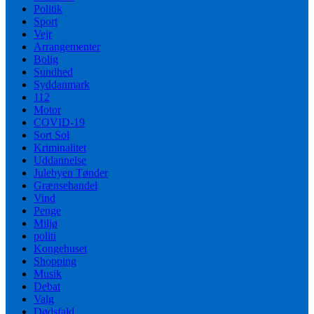
Politik
Sport
Vejr
Arrangementer
Bolig
Sundhed
Syddanmark
112
Motor
COVID-19
Sort Sol
Kriminalitet
Uddannelse
Julebyen Tønder
Grænsehandel
Vind
Penge
Miljø
politi
Kongehuset
Shopping
Musik
Debat
Valg
Dødsfald