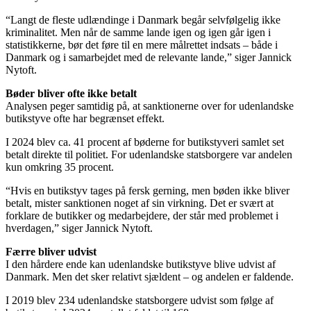
“Langt de fleste udlændinge i Danmark begår selvfølgelig ikke
kriminalitet. Men når de samme lande igen og igen går igen i
statistikkerne, bør det føre til en mere målrettet indsats – både i
Danmark og i samarbejdet med de relevante lande,” siger Jannick
Nytoft.
Bøder bliver ofte ikke betalt
Analysen peger samtidig på, at sanktionerne over for udenlandske
butikstyve ofte har begrænset effekt.
I 2024 blev ca. 41 procent af bøderne for butikstyveri samlet set
betalt direkte til politiet. For udenlandske statsborgere var andelen
kun omkring 35 procent.
“Hvis en butikstyv tages på fersk gerning, men bøden ikke bliver
betalt, mister sanktionen noget af sin virkning. Det er svært at
forklare de butikker og medarbejdere, der står med problemet i
hverdagen,” siger Jannick Nytoft.
Færre bliver udvist
I den hårdere ende kan udenlandske butikstyve blive udvist af
Danmark. Men det sker relativt sjældent – og andelen er faldende.
I 2019 blev 234 udenlandske statsborgere udvist som følge af