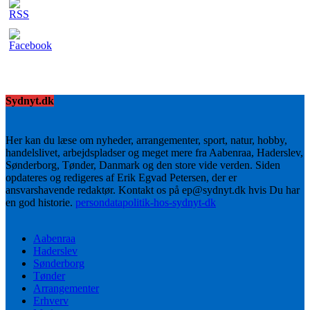
Sydnyt.dk
Her kan du læse om nyheder, arrangementer, sport, natur, hobby,
handelslivet, arbejdspladser og meget mere fra Aabenraa, Haderslev,
Sønderborg, Tønder, Danmark og den store vide verden. Siden
opdateres og redigeres af Erik Egvad Petersen, der er
ansvarshavende redaktør. Kontakt os på ep@sydnyt.dk hvis Du har
en god historie.
persondatapolitik-hos-sydnyt-dk
Aabenraa
Haderslev
Sønderborg
Tønder
Arrangementer
Erhverv