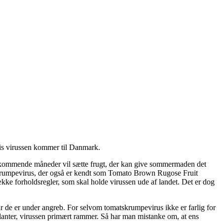
vis virussen kommer til Danmark.
de kommende måneder vil sætte frugt, der kan give sommermaden det
skrumpevirus, der også er kendt som Tomato Brown Rugose Fruit
række forholdsregler, som skal holde virussen ude af landet. Det er dog
r de er under angreb. For selvom tomatskrumpevirus ikke er farlig for
planter, virussen primært rammer. Så har man mistanke om, at ens