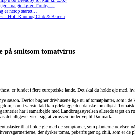
amp mod Brøndby for kun kr. 250,-
Rigtige knægte kører Tårnby….
g er netop startet…
nder – Hoff Running Club & Bareen
 på smitsom tomatvirus
øst, er fundet i flere europæiske lande. Det skal du holde øje med, h
n nye sæson. Derfor bugner drivhusene lige nu af tomatplanter, som i 
esygdom, som i værste fald kan ødelægge den danske tomathøst. Tomat
ke gartnerier har i samarbejde med Landbrugsstyrelsen allerede taget en 
det alligevel viser sig, at virussen finder vej til Danmark.
tusiaster til at holde øje med de symptomer, som planterne udviser, nå
vervsgartnerierne, der dyrker tomat, peberfrugter og chili, som er de 