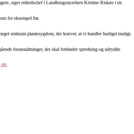
igere, siger enhedschef i Landbrugsstyrelsen Kristine Riskær i en
 som for eksempel frø.
meget smitsom plantesygdom, der kræver, at vi handler hurtigst muligt,
ående foranstaltninger, der skal forhindre spredning og udrydde
0 00
.