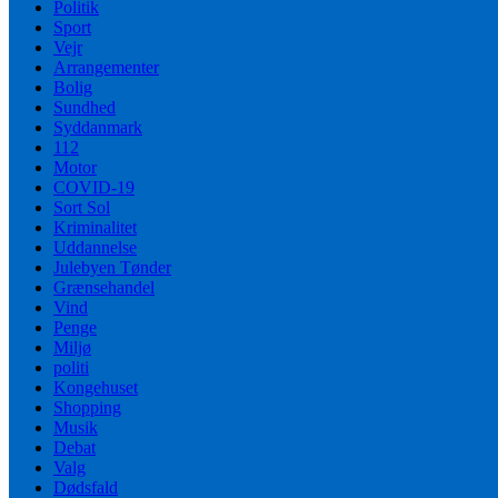
Politik
Sport
Vejr
Arrangementer
Bolig
Sundhed
Syddanmark
112
Motor
COVID-19
Sort Sol
Kriminalitet
Uddannelse
Julebyen Tønder
Grænsehandel
Vind
Penge
Miljø
politi
Kongehuset
Shopping
Musik
Debat
Valg
Dødsfald