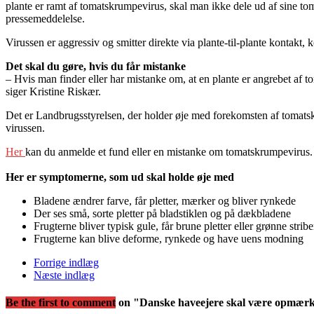
plante er ramt af tomatskrumpevirus, skal man ikke dele ud af sine to
pressemeddelelse.
Virussen er aggressiv og smitter direkte via plante-til-plante kontakt
Det skal du gøre, hvis du får mistanke
– Hvis man finder eller har mistanke om, at en plante er angrebet af 
siger Kristine Riskær.
Det er Landbrugsstyrelsen, der holder øje med forekomsten af tomatsk
virussen.
Her
kan du anmelde et fund eller en mistanke om tomatskrumpevirus
Her er symptomerne, som ud skal holde øje med
Bladene ændrer farve, får pletter, mærker og bliver rynkede
Der ses små, sorte pletter på bladstiklen og på dækbladene
Frugterne bliver typisk gule, får brune pletter eller grønne stribe
Frugterne kan blive deforme, rynkede og have uens modning
Forrige indlæg
Næste indlæg
Be the first to comment
on "Danske haveejere skal være opmær