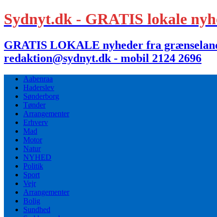
Sydnyt.dk - GRATIS lokale nyh
GRATIS LOKALE nyheder fra grænselandet,
redaktion@sydnyt.dk - mobil 2124 2696
Aabenraa
Haderslev
Sønderborg
Tønder
Arrangementer
Erhverv
Mad
Motor
Natur
NYHED
Politik
Sport
Vejr
Arrangementer
Bolig
Sundhed