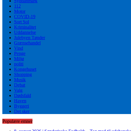
Syddanmark
112
Motor
COVID-19
Sort Sol
Kriminalitet
Uddannelse
Julebyen Tønder
Grænsehandel
Vind
Penge
Miljø
politi
Kongehuset
Shopping
Musik
Debat
Valg
Dødsfald
Haven
Byggeri
Det sker
Populære emner