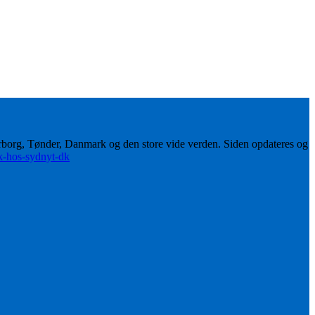
erborg, Tønder, Danmark og den store vide verden. Siden opdateres og
ik-hos-sydnyt-dk