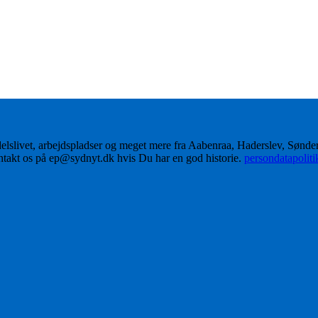
delslivet, arbejdspladser og meget mere fra Aabenraa, Haderslev, Sønd
ontakt os på ep@sydnyt.dk hvis Du har en god historie.
persondatapolit