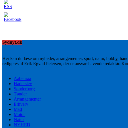
Sydnyt.dk
Her kan du læse om nyheder, arrangementer, sport, natur, hobby, han
redigeres af Erik Egvad Petersen, der er ansvarshavende redaktør. K
Aabenraa
Haderslev
Sønderborg
Tønder
Arrangementer
Erhverv
Mad
Motor
Natur
NYHED