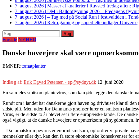
8. august 2026
|
Sønderjyske Fodbold: – Tag med til udebanek
7. august 2026
|
Masser af knallerter i Ravsted fredag aften: 
7. august 2026
|
DM i Ballonflyvning 2026 – Fredagens flyvnin
7. august 2026
|
– Tag med på Social Run i festivaltiden i Tø
7. august 2026
|
Retro-gaming og superhelte indtager Universe
Søg
efter:
Forside
NYHED
Danske haveejere skal være opmærksomme
EMNER:
tomatplanter
Indlæg af:
Erik Egvad Petersen - ep@sydnyt.dk
12. juni 2020
En særdeles smitsom plantevirus, som kan ødelægge den danske tomath
Rundt om i landet har danskerne gjort haven og drivhuset klar til de
sidste pift. Men uden for Danmarks grænser lurer en smitsom plant
Virus, er de sidste to år blevet set i flere europæiske lande. De dans
også vigtigt, at de danske haveejere er opmærksom på sygdommen, hvis 
– Da tomatskrumpevirus er enormt smitsom, opfordrer vi private haveen
mennesker eller dyr, kan den få store økonomiske konsekvenser for erh