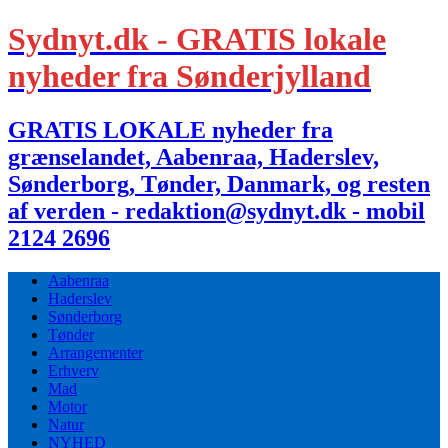
Sydnyt.dk - GRATIS lokale
nyheder fra Sønderjylland
GRATIS LOKALE nyheder fra
grænselandet, Aabenraa, Haderslev,
Sønderborg, Tønder, Danmark, og resten
af verden - redaktion@sydnyt.dk - mobil
2124 2696
Aabenraa
Haderslev
Sønderborg
Tønder
Arrangementer
Erhverv
Mad
Motor
Natur
NYHED