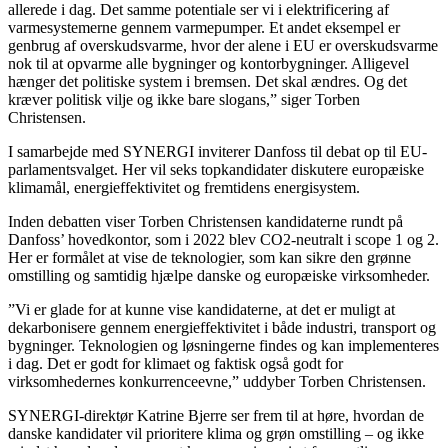
allerede i dag. Det samme potentiale ser vi i elektrificering af
varmesystemerne gennem varmepumper. Et andet eksempel er
genbrug af overskudsvarme, hvor der alene i EU er overskudsvarme
nok til at opvarme alle bygninger og kontorbygninger. Alligevel
hænger det politiske system i bremsen. Det skal ændres. Og det
kræver politisk vilje og ikke bare slogans,” siger Torben
Christensen.
I samarbejde med SYNERGI inviterer Danfoss til debat op til EU-
parlamentsvalget. Her vil seks topkandidater diskutere europæiske
klimamål, energieffektivitet og fremtidens energisystem.
Inden debatten viser Torben Christensen kandidaterne rundt på
Danfoss’ hovedkontor, som i 2022 blev CO2-neutralt i scope 1 og 2.
Her er formålet at vise de teknologier, som kan sikre den grønne
omstilling og samtidig hjælpe danske og europæiske virksomheder.
”Vi er glade for at kunne vise kandidaterne, at det er muligt at
dekarbonisere gennem energieffektivitet i både industri, transport og
bygninger. Teknologien og løsningerne findes og kan implementeres
i dag. Det er godt for klimaet og faktisk også godt for
virksomhedernes konkurrenceevne,” uddyber Torben Christensen.
SYNERGI-direktør Katrine Bjerre ser frem til at høre, hvordan de
danske kandidater vil prioritere klima og grøn omstilling – og ikke