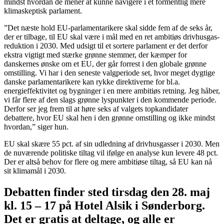
mindst hvordan de mener at kunne navigere i et formentlig mere
klimaskeptisk parlament.
”Det næste hold EU-parlamentarikere skal sidde fem af de seks år,
der er tilbage, til EU skal være i mål med en ret ambitiøs drivhusgas-
reduktion i 2030. Med udsigt til et sortere parlament er det derfor
ekstra vigtigt med stærke grønne stemmer, der kæmper for
danskernes ønske om et EU, der går forrest i den globale grønne
omstilling. Vi har i den seneste valgperiode set, hvor meget dygtige
danske parlamentarikere kan rykke direktiverne for bl.a.
energieffektivitet og bygninger i en mere ambitiøs retning. Jeg håber,
vi får flere af den slags grønne lyspunkter i den kommende periode.
Derfor ser jeg frem til at høre seks af valgets topkandidater
debattere, hvor EU skal hen i den grønne omstilling og ikke mindst
hvordan,” siger hun.
EU skal skære 55 pct. af sin udledning af drivhusgasser i 2030. Men
de nuværende politiske tiltag vil ifølge en analyse kun levere 48 pct.
Der er altså behov for flere og mere ambitiøse tiltag, så EU kan nå
sit klimamål i 2030.
Debatten finder sted tirsdag den 28. maj
kl. 15 – 17 på Hotel Alsik i Sønderborg.
Det er gratis at deltage, og alle er