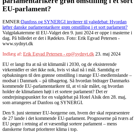
parlamentarikere grøn omstilling i et sort
EU-parlament?
EMNER:
Danfoss og SYNERGI inviterer til valgdebat: Hvordan
løfter danske parlamentarikere grøn omstilling i et sort parlament?
Valgplakaternme til EU-Valget den 9. juni 2024 er oppe i masterne i
dag. På billedet er det i Rødekro. Foto: Erik Egvad Petersen -
www.sydnyt.dk
Indlæg af:
Erik Egvad Petersen - ep@sydnyt.dk
23. maj 2024
EU er langt fra at nå sit klimamål i 2030, og de eksisterende
virkemidler er slet ikke nok, hvis vi skal nå i mål. Samtidig er
opbakningen til den grønne omstilling i mange EU-medlemslande –
modsat i Danmark – på tilbagetog. Så hvordan bidrager Danmarks
kommende EU-parlamentarikere til, at vi når målet, og hvordan
holder de klimafanen højt i et sortere parlament? Det er
omdrejningspunktet for en valgdebat på Hotel Alsik den 28. maj,
som arrangeres af Danfoss og SYNERGI.
Den 9. juni stemmer EU-borgerne om, hvem der skal repræsentere
de 27 lande i det kommende EU-parlament. Prognoserne på tværs af
EU peger i retning af et væsentligt sortere parlament – mens
danskerne fortsat prioriterer klima i top.