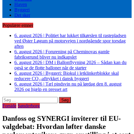
Haven
Byggeri
Det sker
Populære emner
6. august 2026
|
Politiet har lukket tilkørslen til rastepladsen
ved Øster Løgum på motorvejen i nordgående spor torsdag
aften
6. august 2026
|
Forurening på Cheminovas gamle
fabriksgrund bliver nu indkapslet
6. august 2026
|
DM i Ballonflyvning 2026 – Sådan kan du
også se de flotte balloner når de starter
6. august 2026
|
Byggeri: Biokul i letklinkerblokke skal
reducere CO₂-aftrykket i dansk byggeri
6. august 2026
|
Tæl pindsvin nu på lørdag den 8. august
2026 og hjælp en presset art
Søg
efter:
Forside
Sønderborg
Danfoss og SYNERGI inviterer til EU-
valgdebat: Hvordan løfter danske