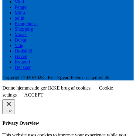
Vind
Penge
Miljø
politi
Kongehuset
Shopping
Musik
Debat
Valg
Dødsfald
Haven
Byggeri
Det sker
Copyright 2020/2028 - Erik Egvad Petersen - sydnyt.dk
Denne hjemmeside gør IKKE brug af cookies.
Cookie
settings
ACCEPT
Luk
Privacy Overview
This website uses cookies to improve your experience while you