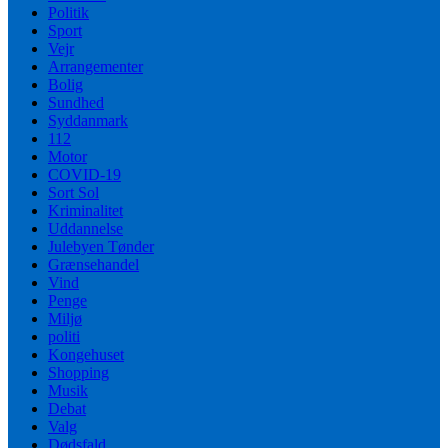
Politik
Sport
Vejr
Arrangementer
Bolig
Sundhed
Syddanmark
112
Motor
COVID-19
Sort Sol
Kriminalitet
Uddannelse
Julebyen Tønder
Grænsehandel
Vind
Penge
Miljø
politi
Kongehuset
Shopping
Musik
Debat
Valg
Dødsfald