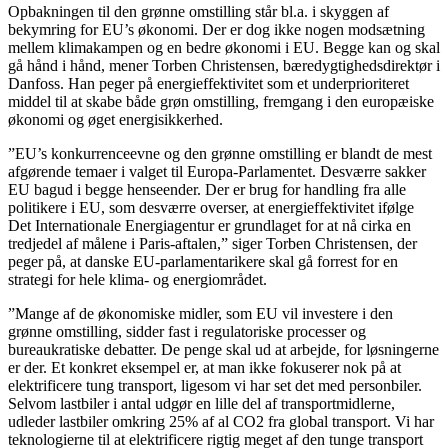
Opbakningen til den grønne omstilling står bl.a. i skyggen af
bekymring for EU’s økonomi. Der er dog ikke nogen modsætning
mellem klimakampen og en bedre økonomi i EU. Begge kan og skal
gå hånd i hånd, mener Torben Christensen, bæredygtighedsdirektør i
Danfoss. Han peger på energieffektivitet som et underprioriteret
middel til at skabe både grøn omstilling, fremgang i den europæiske
økonomi og øget energisikkerhed.
”EU’s konkurrenceevne og den grønne omstilling er blandt de mest
afgørende temaer i valget til Europa-Parlamentet. Desværre sakker
EU bagud i begge henseender. Der er brug for handling fra alle
politikere i EU, som desværre overser, at energieffektivitet ifølge
Det Internationale Energiagentur er grundlaget for at nå cirka en
tredjedel af målene i Paris-aftalen,” siger Torben Christensen, der
peger på, at danske EU-parlamentarikere skal gå forrest for en
strategi for hele klima- og energiområdet.
”Mange af de økonomiske midler, som EU vil investere i den
grønne omstilling, sidder fast i regulatoriske processer og
bureaukratiske debatter. De penge skal ud at arbejde, for løsningerne
er der. Et konkret eksempel er, at man ikke fokuserer nok på at
elektrificere tung transport, ligesom vi har set det med personbiler.
Selvom lastbiler i antal udgør en lille del af transportmidlerne,
udleder lastbiler omkring 25% af al CO2 fra global transport. Vi har
teknologierne til at elektrificere rigtig meget af den tunge transport