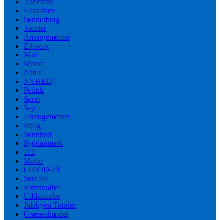
Aabenraa
Haderslev
Sønderborg
Tønder
Arrangementer
Erhverv
Mad
Motor
Natur
NYHED
Politik
Sport
Vejr
Arrangementer
Bolig
Sundhed
Syddanmark
112
Motor
COVID-19
Sort Sol
Kriminalitet
Uddannelse
Julebyen Tønder
Grænsehandel