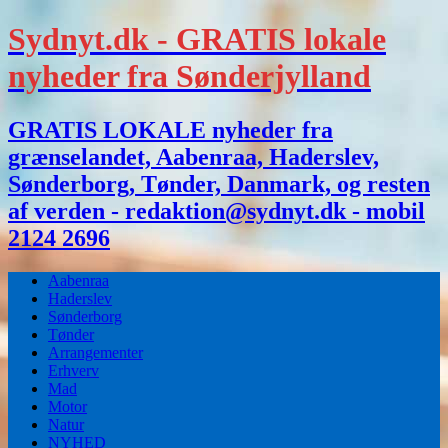
Sydnyt.dk - GRATIS lokale
nyheder fra Sønderjylland
GRATIS LOKALE nyheder fra
grænselandet, Aabenraa, Haderslev,
Sønderborg, Tønder, Danmark, og resten
af verden - redaktion@sydnyt.dk - mobil
2124 2696
Aabenraa
Haderslev
Sønderborg
Tønder
Arrangementer
Erhverv
Mad
Motor
Natur
NYHED