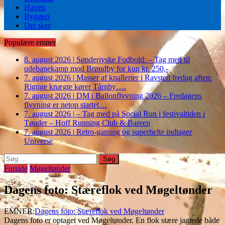
Haven
Byggeri
Det sker
Populære emner
8. august 2026
|
Sønderjyske Fodbold: – Tag med til
udebanekamp mod Brøndby for kun kr. 250,-
7. august 2026
|
Masser af knallerter i Ravsted fredag aften:
Rigtige knægte kører Tårnby….
7. august 2026
|
DM i Ballonflyvning 2026 – Fredagens
flyvning er netop startet…
7. august 2026
|
– Tag med på Social Run i festivaltiden i
Tønder – Hoff Running Club & Bareen
7. august 2026
|
Retro-gaming og superhelte indtager
Universe
Søg
efter:
Forside
Møgeltønder
Dagens foto: Stæreflok ved Møgeltønder
EMNER:
Dagens foto: Stæreflok ved Møgeltønder
Dagens foto er optaget ved Møgeltønder. En flok stære jagtede både