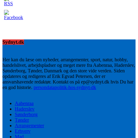
Sydnyt.dk
Her kan du læse om nyheder, arrangementer, sport, natur, hobby,
handelslivet, arbejdspladser og meget mere fra Aabenraa, Haderslev,
Sønderborg, Tønder, Danmark og den store vide verden. Siden
opdateres og redigeres af Erik Egvad Petersen, der er
ansvarshavende redaktør. Kontakt os på ep@sydnyt.dk hvis Du har
en god historie.
persondatapolitik-hos-sydnyt-dk
Aabenraa
Haderslev
Sønderborg
Tønder
Arrangementer
Erhverv
Mad