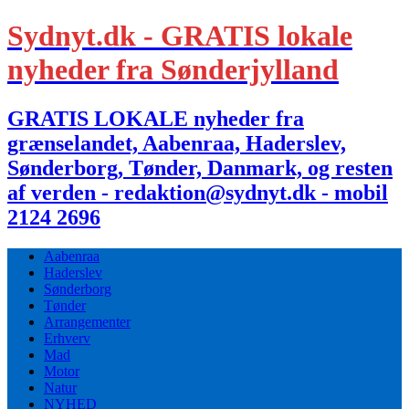
Sydnyt.dk - GRATIS lokale
nyheder fra Sønderjylland
GRATIS LOKALE nyheder fra
grænselandet, Aabenraa, Haderslev,
Sønderborg, Tønder, Danmark, og resten
af verden - redaktion@sydnyt.dk - mobil
2124 2696
Aabenraa
Haderslev
Sønderborg
Tønder
Arrangementer
Erhverv
Mad
Motor
Natur
NYHED