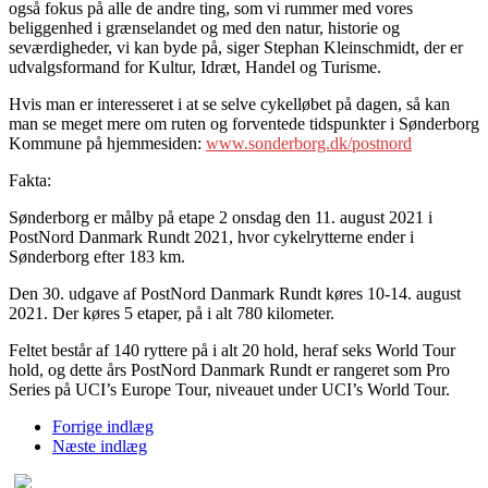
også fokus på alle de andre ting, som vi rummer med vores
beliggenhed i grænselandet og med den natur, historie og
seværdigheder, vi kan byde på, siger Stephan Kleinschmidt, der er
udvalgsformand for Kultur, Idræt, Handel og Turisme.
Hvis man er interesseret i at se selve cykelløbet på dagen, så kan
man se meget mere om ruten og forventede tidspunkter i Sønderborg
Kommune på hjemmesiden:
www.sonderborg.dk/postnord
Fakta:
Sønderborg er målby på etape 2 onsdag den 11. august 2021 i
PostNord Danmark Rundt 2021, hvor cykelrytterne ender i
Sønderborg efter 183 km.
Den 30. udgave af PostNord Danmark Rundt køres 10-14. august
2021. Der køres 5 etaper, på i alt 780 kilometer.
Feltet består af 140 ryttere på i alt 20 hold, heraf seks World Tour
hold, og dette års PostNord Danmark Rundt er rangeret som Pro
Series på UCI’s Europe Tour, niveauet under UCI’s World Tour.
Forrige indlæg
Næste indlæg