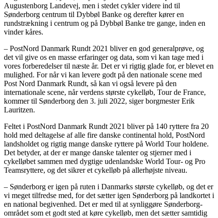
Augustenborg Landevej, men i stedet cykler videre ind til
Sønderborg centrum til Dybbøl Banke og derefter kører en
rundstrækning i centrum og på Dybbøl Banke tre gange, inden en
vinder kåres.
– PostNord Danmark Rundt 2021 bliver en god generalprøve, og
det vil give os en masse erfaringer og data, som vi kan tage med i
vores forberedelser til næste år. Det er vi rigtig glade for, er blevet en
mulighed. For når vi kan levere godt på den nationale scene med
Post Nord Danmark Rundt, så kan vi også levere på den
internationale scene, når verdens største cykelløb, Tour de France,
kommer til Sønderborg den 3. juli 2022, siger borgmester Erik
Lauritzen.
Feltet i PostNord Danmark Rundt 2021 bliver på 140 ryttere fra 20
hold med deltagelse af alle fire danske continental hold, PostNord
landsholdet og rigtig mange danske ryttere på World Tour holdene.
Det betyder, at der er mange danske talenter og stjerner med i
cykelløbet sammen med dygtige udenlandske World Tour- og Pro
Teamsryttere, og det sikrer et cykelløb på allerhøjste niveau.
– Sønderborg er igen på ruten i Danmarks største cykelløb, og det er
vi meget tilfredse med, for det sætter igen Sønderborg på landkortet i
en national begivenhed. Det er med til at synliggøre Sønderborg-
området som et godt sted at køre cykelløb, men det sætter samtidig