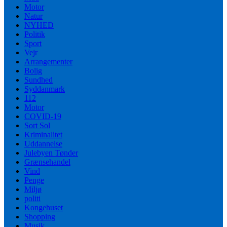
Motor
Natur
NYHED
Politik
Sport
Vejr
Arrangementer
Bolig
Sundhed
Syddanmark
112
Motor
COVID-19
Sort Sol
Kriminalitet
Uddannelse
Julebyen Tønder
Grænsehandel
Vind
Penge
Miljø
politi
Kongehuset
Shopping
Musik