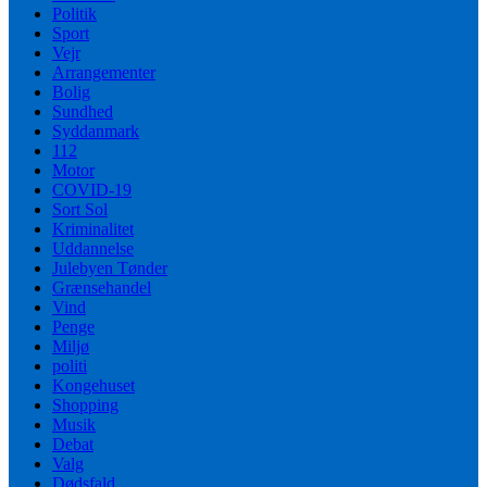
Politik
Sport
Vejr
Arrangementer
Bolig
Sundhed
Syddanmark
112
Motor
COVID-19
Sort Sol
Kriminalitet
Uddannelse
Julebyen Tønder
Grænsehandel
Vind
Penge
Miljø
politi
Kongehuset
Shopping
Musik
Debat
Valg
Dødsfald