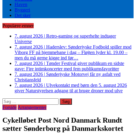
Haven
Byggeri
Det sker
Populære emner
7. august 2026
|
Retro-gaming og superhelte indtager
Universe
7. august 2026
|
Haderslev: Sønderjyske Fodbold spiller mod
Viborg FF på hjemmebane i dag – Fløjten lyder kl. 19.00 –
men du må gerne kigge ind før…
7. august 2026
|
Tønder Festival giver publikum en sidste
gave: Fire intimkoncerter med fem publikumsfavoritter
7. august 2026
|
Sønderjyske Motorvej får ny asfalt ved
Christiansfeld
7. august 2026
|
Ulvekontakt med børn den 5. august 2026
giver Naturstyrelsen adgang til at bruge droner mod ulve
Søg
efter:
Forside
Arrangementer
Cykelløbet Post Nord Danmark Rundt
sætter Sønderborg på Danmarkskortet