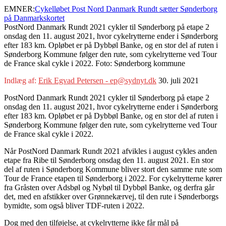
EMNER:
Cykelløbet Post Nord Danmark Rundt sætter Sønderborg
på Danmarkskortet
PostNord Danmark Rundt 2021 cykler til Sønderborg på etape 2
onsdag den 11. august 2021, hvor cykelrytterne ender i Sønderborg
efter 183 km. Opløbet er på Dybbøl Banke, og en stor del af ruten i
Sønderborg Kommune følger den rute, som cykelrytterne ved Tour
de France skal cykle i 2022. Foto: Sønderborg kommune
Indlæg af:
Erik Egvad Petersen - ep@sydnyt.dk
30. juli 2021
PostNord Danmark Rundt 2021 cykler til Sønderborg på etape 2
onsdag den 11. august 2021, hvor cykelrytterne ender i Sønderborg
efter 183 km. Opløbet er på Dybbøl Banke, og en stor del af ruten i
Sønderborg Kommune følger den rute, som cykelrytterne ved Tour
de France skal cykle i 2022.
Når PostNord Danmark Rundt 2021 afvikles i august cykles anden
etape fra Ribe til Sønderborg onsdag den 11. august 2021. En stor
del af ruten i Sønderborg Kommune bliver stort den samme rute som
Tour de France etapen til Sønderborg i 2022. For cykelrytterne kører
fra Gråsten over Adsbøl og Nybøl til Dybbøl Banke, og derfra går
det, med en afstikker over Grønnekærvej, til den rute i Sønderborgs
bymidte, som også bliver TDF-ruten i 2022.
Dog med den tilføjelse, at cykelrytterne ikke får mål på