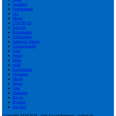
Sundhed
Syddanmark
112
Motor
COVID-19
Sort Sol
Kriminalitet
Uddannelse
Julebyen Tønder
Grænsehandel
Vind
Penge
Miljø
politi
Kongehuset
Shopping
Musik
Debat
Valg
Dødsfald
Haven
Byggeri
Det sker
Copyright 2020/2028 - Erik Egvad Petersen - sydnyt.dk