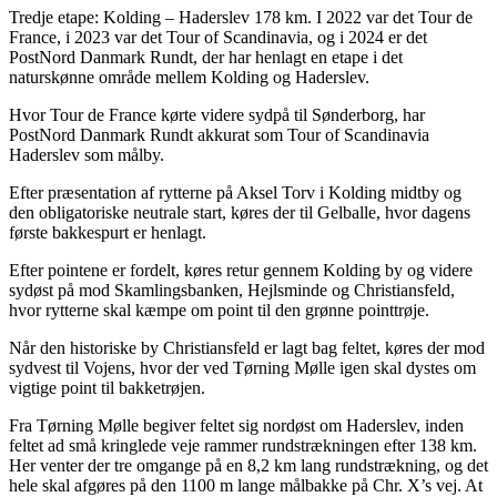
Tredje etape: Kolding – Haderslev 178 km. I 2022 var det Tour de
France, i 2023 var det Tour of Scandinavia, og i 2024 er det
PostNord Danmark Rundt, der har henlagt en etape i det
naturskønne område mellem Kolding og Haderslev.
Hvor Tour de France kørte videre sydpå til Sønderborg, har
PostNord Danmark Rundt akkurat som Tour of Scandinavia
Haderslev som målby.
Efter præsentation af rytterne på Aksel Torv i Kolding midtby og
den obligatoriske neutrale start, køres der til Gelballe, hvor dagens
første bakkespurt er henlagt.
Efter pointene er fordelt, køres retur gennem Kolding by og videre
sydøst på mod Skamlingsbanken, Hejlsminde og Christiansfeld,
hvor rytterne skal kæmpe om point til den grønne pointtrøje.
Når den historiske by Christiansfeld er lagt bag feltet, køres der mod
sydvest til Vojens, hvor der ved Tørning Mølle igen skal dystes om
vigtige point til bakketrøjen.
Fra Tørning Mølle begiver feltet sig nordøst om Haderslev, inden
feltet ad små kringlede veje rammer rundstrækningen efter 138 km.
Her venter der tre omgange på en 8,2 km lang rundstrækning, og det
hele skal afgøres på den 1100 m lange målbakke på Chr. X’s vej. At