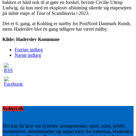
bakken er hård nok til at gøre en forskel, beviste Cecilie Uttrup
Ludwig, da hun med en eksplosiv afslutning sikrede sig etapesejren
på sidste etape af Tour of Scandinavia i 2023.
Det er 6. gang, at Kolding er startby for PostNord Danmark Rundt,
mens Haderslev blot én gang tidligere har været målby.
Kilde: Haderslev Kommune
Forrige indlæg
Næste indlæg
Sydnyt.dk
Her kan du læse om nyheder, arrangementer, sport, natur, hobby,
handelslivet, arbejdspladser og meget mere fra Aabenraa, Haderslev,