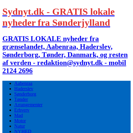
Sydnyt.dk - GRATIS lokale
nyheder fra Sønderjylland
GRATIS LOKALE nyheder fra
grænselandet, Aabenraa, Haderslev,
Sønderborg, Tønder, Danmark, og resten
af verden - redaktion@sydnyt.dk - mobil
2124 2696
Aabenraa
Haderslev
Sønderborg
Tønder
Arrangementer
Erhverv
Mad
Motor
Natur
NYHED