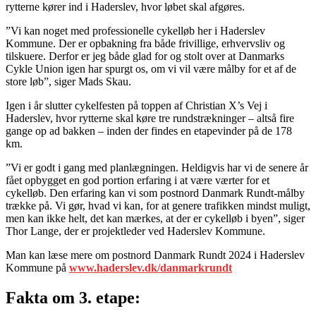
rytterne kører ind i Haderslev, hvor løbet skal afgøres.
”Vi kan noget med professionelle cykelløb her i Haderslev
Kommune. Der er opbakning fra både frivillige, erhvervsliv og
tilskuere. Derfor er jeg både glad for og stolt over at Danmarks
Cykle Union igen har spurgt os, om vi vil være målby for et af de
store løb”, siger Mads Skau.
Igen i år slutter cykelfesten på toppen af Christian X’s Vej i
Haderslev, hvor rytterne skal køre tre rundstrækninger – altså fire
gange op ad bakken – inden der findes en etapevinder på de 178
km.
”Vi er godt i gang med planlægningen. Heldigvis har vi de senere år
fået opbygget en god portion erfaring i at være værter for et
cykelløb. Den erfaring kan vi som postnord Danmark Rundt-målby
trække på. Vi gør, hvad vi kan, for at genere trafikken mindst muligt,
men kan ikke helt, det kan mærkes, at der er cykelløb i byen”, siger
Thor Lange, der er projektleder ved Haderslev Kommune.
Man kan læse mere om postnord Danmark Rundt 2024 i Haderslev
Kommune på
www.haderslev.dk/danmarkrundt
Fakta om 3. etape: