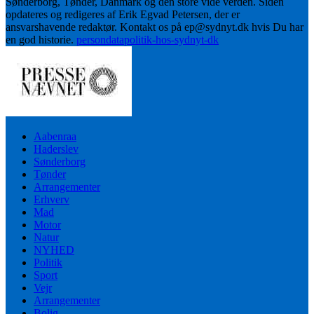
Sønderborg, Tønder, Danmark og den store vide verden. Siden
opdateres og redigeres af Erik Egvad Petersen, der er
ansvarshavende redaktør. Kontakt os på ep@sydnyt.dk hvis Du har
en god historie.
persondatapolitik-hos-sydnyt-dk
Aabenraa
Haderslev
Sønderborg
Tønder
Arrangementer
Erhverv
Mad
Motor
Natur
NYHED
Politik
Sport
Vejr
Arrangementer
Bolig