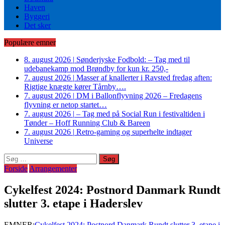
Haven
Byggeri
Det sker
Populære emner
8. august 2026
|
Sønderjyske Fodbold: – Tag med til
udebanekamp mod Brøndby for kun kr. 250,-
7. august 2026
|
Masser af knallerter i Ravsted fredag aften:
Rigtige knægte kører Tårnby….
7. august 2026
|
DM i Ballonflyvning 2026 – Fredagens
flyvning er netop startet…
7. august 2026
|
– Tag med på Social Run i festivaltiden i
Tønder – Hoff Running Club & Bareen
7. august 2026
|
Retro-gaming og superhelte indtager
Universe
Søg
efter:
Forside
Arrangementer
Cykelfest 2024: Postnord Danmark Rundt
slutter 3. etape i Haderslev
EMNER:
Cykelfest 2024: Postnord Danmark Rundt slutter 3. etape i