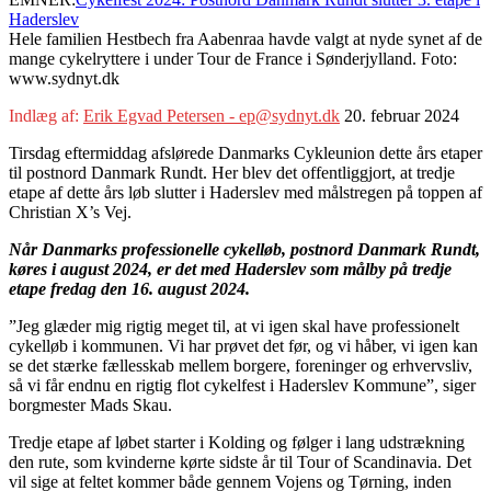
Haderslev
Hele familien Hestbech fra Aabenraa havde valgt at nyde synet af de
mange cykelryttere i under Tour de France i Sønderjylland. Foto:
www.sydnyt.dk
Indlæg af:
Erik Egvad Petersen - ep@sydnyt.dk
20. februar 2024
Tirsdag eftermiddag afslørede Danmarks Cykleunion dette års etaper
til postnord Danmark Rundt. Her blev det offentliggjort, at tredje
etape af dette års løb slutter i Haderslev med målstregen på toppen af
Christian X’s Vej.
Når Danmarks professionelle cykelløb, postnord Danmark Rundt,
køres i august 2024, er det med Haderslev som målby på tredje
etape fredag den 16. august 2024.
”Jeg glæder mig rigtig meget til, at vi igen skal have professionelt
cykelløb i kommunen. Vi har prøvet det før, og vi håber, vi igen kan
se det stærke fællesskab mellem borgere, foreninger og erhvervsliv,
så vi får endnu en rigtig flot cykelfest i Haderslev Kommune”, siger
borgmester Mads Skau.
Tredje etape af løbet starter i Kolding og følger i lang udstrækning
den rute, som kvinderne kørte sidste år til Tour of Scandinavia. Det
vil sige at feltet kommer både gennem Vojens og Tørning, inden