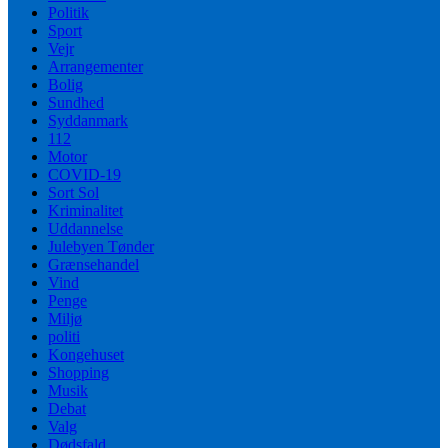
Politik
Sport
Vejr
Arrangementer
Bolig
Sundhed
Syddanmark
112
Motor
COVID-19
Sort Sol
Kriminalitet
Uddannelse
Julebyen Tønder
Grænsehandel
Vind
Penge
Miljø
politi
Kongehuset
Shopping
Musik
Debat
Valg
Dødsfald