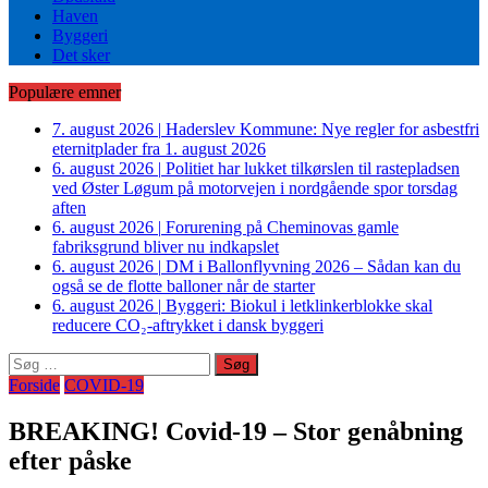
Haven
Byggeri
Det sker
Populære emner
7. august 2026
|
Haderslev Kommune: Nye regler for asbestfri
eternitplader fra 1. august 2026
6. august 2026
|
Politiet har lukket tilkørslen til rastepladsen
ved Øster Løgum på motorvejen i nordgående spor torsdag
aften
6. august 2026
|
Forurening på Cheminovas gamle
fabriksgrund bliver nu indkapslet
6. august 2026
|
DM i Ballonflyvning 2026 – Sådan kan du
også se de flotte balloner når de starter
6. august 2026
|
Byggeri: Biokul i letklinkerblokke skal
reducere CO₂-aftrykket i dansk byggeri
Søg
efter:
Forside
COVID-19
BREAKING! Covid-19 – Stor genåbning
efter påske