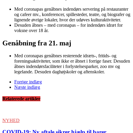
Med coronapas genåbnes indendørs servering på restauranter
og cafeer mv., konferencer, spillesteder, teatre, og biografer og
lignende øvrige lokaler, hvor der udøves kulturaktiviteter.
Desuden åbnes – med coronapas – for indendørs idræt for
voksne over 18 år.
Genåbning fra 21. maj
Med coronapas genåbnes resterende idræts-, fritids- og
foreningsaktiviteter, som ikke er åbnet i forrige faser. Desuden
åbnes indendørsfaciliteter i forlystelsesparker, zoo mv og
legelande. Desuden daghøjskoler og aftenskoler.
Forrige indlæg
Næste indlæg
Relaterede artikler
NYHED
COVID-19: Ny aftale sikrer hjælp til barer,