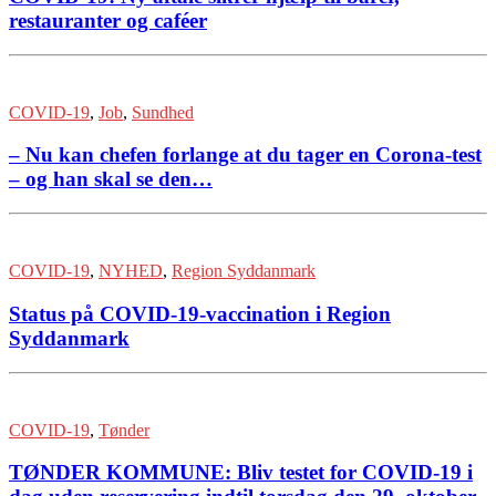
restauranter og caféer
COVID-19
,
Job
,
Sundhed
– Nu kan chefen forlange at du tager en Corona-test
– og han skal se den…
COVID-19
,
NYHED
,
Region Syddanmark
Status på COVID-19-vaccination i Region
Syddanmark
COVID-19
,
Tønder
TØNDER KOMMUNE: Bliv testet for COVID-19 i