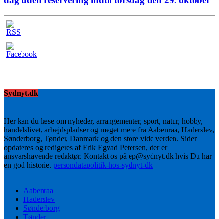
dag uden reservering indtil torsdag den 29. oktober
Sydnyt.dk
Her kan du læse om nyheder, arrangementer, sport, natur, hobby,
handelslivet, arbejdspladser og meget mere fra Aabenraa, Haderslev,
Sønderborg, Tønder, Danmark og den store vide verden. Siden
opdateres og redigeres af Erik Egvad Petersen, der er
ansvarshavende redaktør. Kontakt os på ep@sydnyt.dk hvis Du har
en god historie.
persondatapolitik-hos-sydnyt-dk
Aabenraa
Haderslev
Sønderborg
Tønder