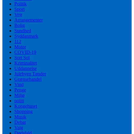
Politik
Sport
Vejr
Arrangementer
Bolig
Sundhed
Syddanmark
112
Motor
COVID-19
Sort Sol
Kriminalitet
Uddannelse
Julebyen Tønder
Grænsehandel
Vind
Penge
Miljø
politi
Kongehuset
Shopping
Musik
Debat
Valg
Dødsfald