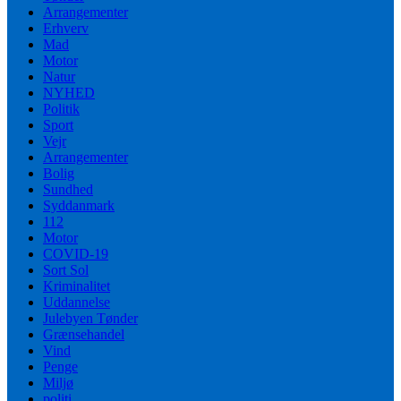
Arrangementer
Erhverv
Mad
Motor
Natur
NYHED
Politik
Sport
Vejr
Arrangementer
Bolig
Sundhed
Syddanmark
112
Motor
COVID-19
Sort Sol
Kriminalitet
Uddannelse
Julebyen Tønder
Grænsehandel
Vind
Penge
Miljø
politi