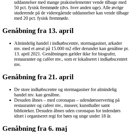
uddannelser med mange praksiselementer vende tilbage med
50 pct. fysisk fremmøde (dvs. hver anden uge). Alle øvrige
studerende på de videregående uddannelser kan vende tilbage
med 20 pct. fysisk fremmøde.
Genåbning fra 13. april
Almindelig handel i indkøbscentre, stormagasiner, arkader
mv. med et areal på 15.000 m2 eller derunder kan genåbne pr.
13. april 2021. Genåbningen gælder ikke for biografer,
restauranter og caféer mv., som er lokaliseret i indkøbscentret
mv.
Genåbning fra 21. april
De store indkøbscentre og stormagasiner for almindelig
handel mv. kan genåbne.
Desuden åbnes – med coronapas – udendørsservering på
restauranter og cafeer mv., museer, kunsthaller samt
biblioteker. Desuden åbnes uden coronapas for indendørs
idræt i organiseret regi for børn og unge under 18 år.
Genåbning fra 6. maj