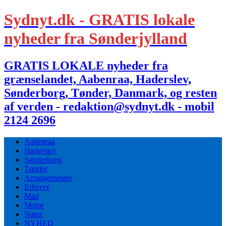
Sydnyt.dk - GRATIS lokale
nyheder fra Sønderjylland
GRATIS LOKALE nyheder fra
grænselandet, Aabenraa, Haderslev,
Sønderborg, Tønder, Danmark, og resten
af verden - redaktion@sydnyt.dk - mobil
2124 2696
Aabenraa
Haderslev
Sønderborg
Tønder
Arrangementer
Erhverv
Mad
Motor
Natur
NYHED