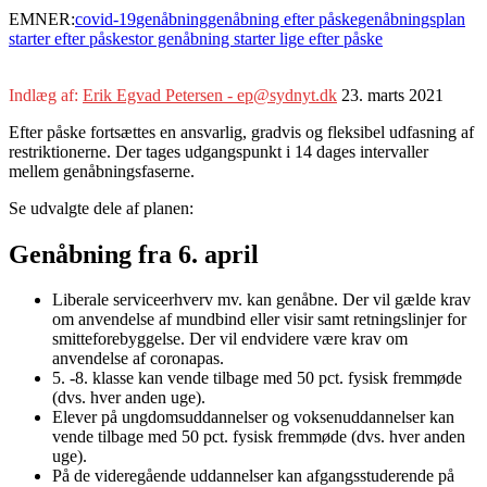
EMNER:
covid-19
genåbning
genåbning efter påske
genåbningsplan
starter efter påske
stor genåbning starter lige efter påske
Indlæg af:
Erik Egvad Petersen - ep@sydnyt.dk
23. marts 2021
Efter påske fortsættes en ansvarlig, gradvis og fleksibel udfasning af
restriktionerne. Der tages udgangspunkt i 14 dages intervaller
mellem genåbningsfaserne.
Se udvalgte dele af planen:
Genåbning fra 6. april
Liberale serviceerhverv mv. kan genåbne. Der vil gælde krav
om anvendelse af mundbind eller visir samt retningslinjer for
smitteforebyggelse. Der vil endvidere være krav om
anvendelse af coronapas.
5. -8. klasse kan vende tilbage med 50 pct. fysisk fremmøde
(dvs. hver anden uge).
Elever på ungdomsuddannelser og voksenuddannelser kan
vende tilbage med 50 pct. fysisk fremmøde (dvs. hver anden
uge).
På de videregående uddannelser kan afgangsstuderende på