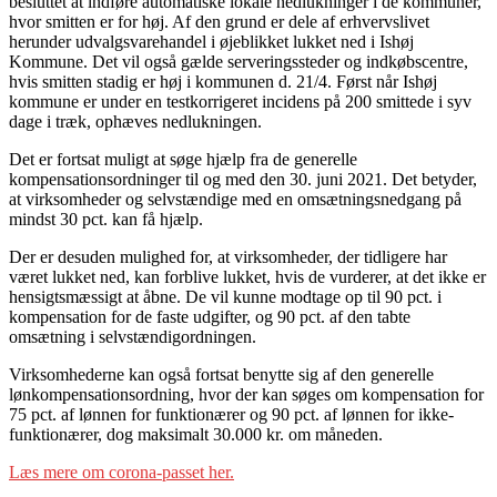
besluttet at indføre automatiske lokale nedlukninger i de kommuner,
hvor smitten er for høj. Af den grund er dele af erhvervslivet
herunder udvalgsvarehandel i øjeblikket lukket ned i Ishøj
Kommune. Det vil også gælde serveringssteder og indkøbscentre,
hvis smitten stadig er høj i kommunen d. 21/4. Først når Ishøj
kommune er under en testkorrigeret incidens på 200 smittede i syv
dage i træk, ophæves nedlukningen.
Det er fortsat muligt at søge hjælp fra de generelle
kompensationsordninger til og med den 30. juni 2021. Det betyder,
at virksomheder og selvstændige med en omsætningsnedgang på
mindst 30 pct. kan få hjælp.
Der er desuden mulighed for, at virksomheder, der tidligere har
været lukket ned, kan forblive lukket, hvis de vurderer, at det ikke er
hensigtsmæssigt at åbne. De vil kunne modtage op til 90 pct. i
kompensation for de faste udgifter, og 90 pct. af den tabte
omsætning i selvstændigordningen.
Virksomhederne kan også fortsat benytte sig af den generelle
lønkompensationsordning, hvor der kan søges om kompensation for
75 pct. af lønnen for funktionærer og 90 pct. af lønnen for ikke-
funktionærer, dog maksimalt 30.000 kr. om måneden.
Læs mere om corona-passet her.