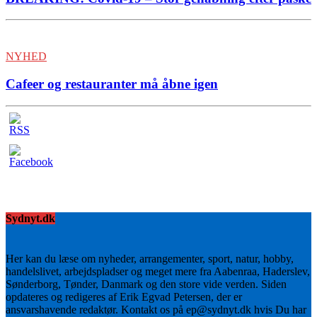
NYHED
Cafeer og restauranter må åbne igen
Sydnyt.dk
Her kan du læse om nyheder, arrangementer, sport, natur, hobby,
handelslivet, arbejdspladser og meget mere fra Aabenraa, Haderslev,
Sønderborg, Tønder, Danmark og den store vide verden. Siden
opdateres og redigeres af Erik Egvad Petersen, der er
ansvarshavende redaktør. Kontakt os på ep@sydnyt.dk hvis Du har