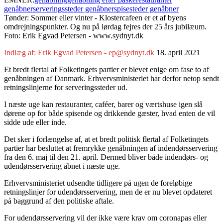
genåbner
serveringssteder genåbner
spisesteder genåbner
Tønder: Sommer eller vinter - Klostercafeen er et af byens
omdrejningspunkter. Og nu på lørdag fejres der 25 års jubilæum.
Foto: Erik Egvad Petersen - www.sydnyt.dk
Indlæg af:
Erik Egvad Petersen - ep@sydnyt.dk
18. april 2021
Et bredt flertal af Folketingets partier er blevet enige om fase to af
genåbningen af Danmark. Erhvervsministeriet har derfor netop sendt
retningslinjerne for serveringssteder ud.
I næste uge kan restauranter, caféer, barer og værtshuse igen slå
dørene op for både spisende og drikkende gæster, hvad enten de vil
sidde ude eller inde.
Det sker i forlængelse af, at et bredt politisk flertal af Folketingets
partier har besluttet at fremrykke genåbningen af indendørsservering
fra den 6. maj til den 21. april. Dermed bliver både indendørs- og
udendørsservering åbnet i næste uge.
Erhvervsministeriet udsendte tidligere på ugen de foreløbige
retningslinjer for udendørsservering, men de er nu blevet opdateret
på baggrund af den politiske aftale.
For udendørsservering vil der ikke være krav om coronapas eller