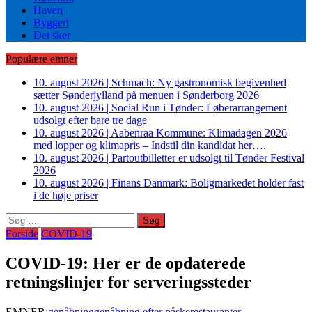
Haven
Byggeri
Det sker
Populære emner
10. august 2026
|
Schmach: Ny gastronomisk begivenhed
sætter Sønderjylland på menuen i Sønderborg 2026
10. august 2026
|
Social Run i Tønder: Løberarrangement
udsolgt efter bare tre dage
10. august 2026
|
Aabenraa Kommune: Klimadagen 2026
med lopper og klimapris – Indstil din kandidat her….
10. august 2026
|
Partoutbilletter er udsolgt til Tønder Festival
2026
10. august 2026
|
Finans Danmark: Boligmarkedet holder fast
i de høje priser
Søg
efter:
Forside
COVID-19
COVID-19: Her er de opdaterede
retningslinjer for serveringssteder
EMNER:
genåbning
genåbning efter påske
restauranter