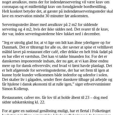
noget arealkrav, mens der for indendørsservering vil være krav om
coronapas og et midlertidigt krav om forudgående bordbestilling.
Helt konkret betyder det, at gæster på indendørsserveringssteder skal
lave en reservation mindst 30 minutter før ankomsten.
Serveringssteder åbner med arealkrav på 2 m2 for siddende
servering og 4 m2, hvis der ikke siddes ned. Det svarer til de krav,
der var, inden serveringsstederne blev lukket ned i december.
”Jeg er utrolig glad for, at vi lige om lidt kan åbne yderligere op for
Danmark. Det er tiltrængt for alle os, der savner at spise et veltillavet
måltid lavet på restaurant eller café, eller drikke en helt frisk fadøl på
en bar eller et værtshus. Det kan vi takke hinanden for. For det er
danskernes imponerende indsats, der nu gør, at vi kan åbne endnu
mere op for dansk erhvervsliv, end hvad vi først havde planlagt. Det
er helt afgørende for serveringsstederne, der har set frem til igen at
kunne byde kunder velkommen både indenfor og udenfor i solen.
Det skaber liv i gågaden, sender flere danskere tilbage på arbejde og
får hjulene i dansk økonomi til at rulle igen,” siger erhvervsminister
Simon Kollerup.
Restauranter, cafeer mv. får lov til at holde åbent til 23 – dog med
sidste udskænkning kl. 22.
For at gøre en national genåbning muligt, har et flertal i Folketinget