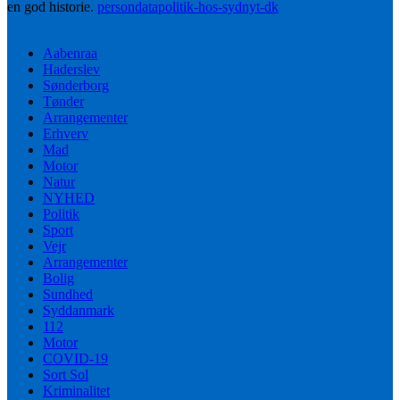
en god historie.
persondatapolitik-hos-sydnyt-dk
Aabenraa
Haderslev
Sønderborg
Tønder
Arrangementer
Erhverv
Mad
Motor
Natur
NYHED
Politik
Sport
Vejr
Arrangementer
Bolig
Sundhed
Syddanmark
112
Motor
COVID-19
Sort Sol
Kriminalitet