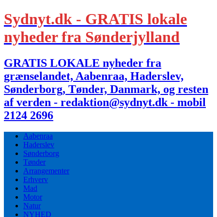
Sydnyt.dk - GRATIS lokale
nyheder fra Sønderjylland
GRATIS LOKALE nyheder fra
grænselandet, Aabenraa, Haderslev,
Sønderborg, Tønder, Danmark, og resten
af verden - redaktion@sydnyt.dk - mobil
2124 2696
Aabenraa
Haderslev
Sønderborg
Tønder
Arrangementer
Erhverv
Mad
Motor
Natur
NYHED