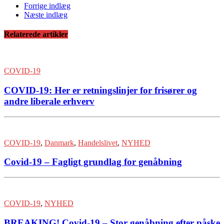
Forrige indlæg
Næste indlæg
Relaterede artikler
COVID-19
COVID-19: Her er retningslinjer for frisører og
andre liberale erhverv
COVID-19
,
Danmark
,
Handelslivet
,
NYHED
Covid-19 – Fagligt grundlag for genåbning
COVID-19
,
NYHED
BREAKING! Covid-19 – Stor genåbning efter påske