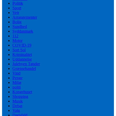
Politik
Sport
Vejr
Arrangementer
Bolig
Sundhed
Syddanmark
112
Motor
COVID-19
Sort Sol
Kriminalitet
Uddannelse
Julebyen Tønder
Grænsehandel
Vind
Penge
Miljø
politi
Kongehuset
Shopping
Musik
Debat
Valg
Dødsfald