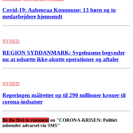
Covid-19: Aabenraa Kommune: 13 børn og to
medarbejdere hjemsendt
NYHED
REGION SYDDANMARK: Sygehusene begynder
nu at udsætte ikke-akutte operationer og aftaler
NYHED
Regeringen målretter op til 290 millioner kroner til
corona-indsatser
Be the first to comment
on "CORONA-KRISEN: Politiet
udsender advarsel via SMS"