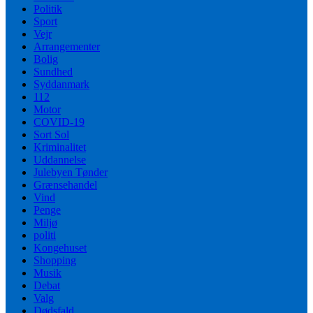
Politik
Sport
Vejr
Arrangementer
Bolig
Sundhed
Syddanmark
112
Motor
COVID-19
Sort Sol
Kriminalitet
Uddannelse
Julebyen Tønder
Grænsehandel
Vind
Penge
Miljø
politi
Kongehuset
Shopping
Musik
Debat
Valg
Dødsfald