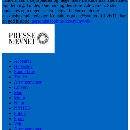
handelslivet, arbejdspladser og meget mere fra Aabenraa, Haderslev,
Sønderborg, Tønder, Danmark og den store vide verden. Siden
opdateres og redigeres af Erik Egvad Petersen, der er
ansvarshavende redaktør. Kontakt os på ep@sydnyt.dk hvis Du har
en god historie.
persondatapolitik-hos-sydnyt-dk
Aabenraa
Haderslev
Sønderborg
Tønder
Arrangementer
Erhverv
Mad
Motor
Natur
NYHED
Politik
Sport
Vejr
Arrangementer