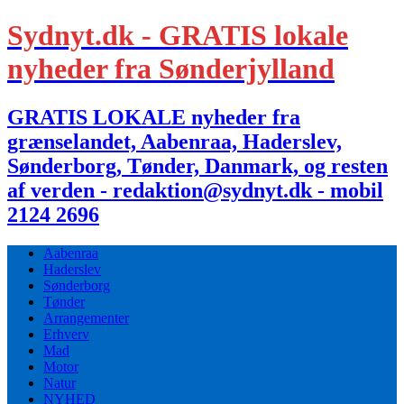
Sydnyt.dk - GRATIS lokale
nyheder fra Sønderjylland
GRATIS LOKALE nyheder fra
grænselandet, Aabenraa, Haderslev,
Sønderborg, Tønder, Danmark, og resten
af verden - redaktion@sydnyt.dk - mobil
2124 2696
Aabenraa
Haderslev
Sønderborg
Tønder
Arrangementer
Erhverv
Mad
Motor
Natur
NYHED