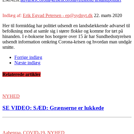
Indlæg af:
Erik Egvad Petersen - ep@sydnyt.dk
22. marts 2020
Her til formiddag har politiet udsendt en landsdækkende advarsel til
befolkning mod at samle sig i større flokke og komme for tæt på
hinanden. I e-boksene hos borgere over 15 år har Sundhedsstyrelsen
udsendt information omkring Corona-krisen og hvordan man undgår
smitte.
Forrige indlæg
Næste indlæg
Relaterede artikler
NYHED
SE VIDEO: SÆD: Grænserne er lukkede
Aabenraa
,
COVID-19
,
NYHED