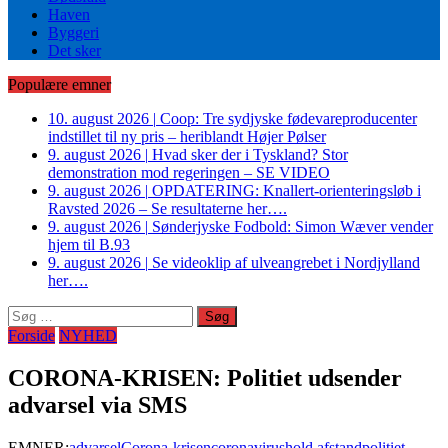
Haven
Byggeri
Det sker
Populære emner
10. august 2026
|
Coop: Tre sydjyske fødevareproducenter
indstillet til ny pris – heriblandt Højer Pølser
9. august 2026
|
Hvad sker der i Tyskland? Stor
demonstration mod regeringen – SE VIDEO
9. august 2026
|
OPDATERING: Knallert-orienteringsløb i
Ravsted 2026 – Se resultaterne her….
9. august 2026
|
Sønderjyske Fodbold: Simon Wæver vender
hjem til B.93
9. august 2026
|
Se videoklip af ulveangrebet i Nordjylland
her….
Søg
efter:
Forside
NYHED
CORONA-KRISEN: Politiet udsender
advarsel via SMS
EMNER:
advarsel
Corona-krisen
coronavirus
hold afstand
politiet